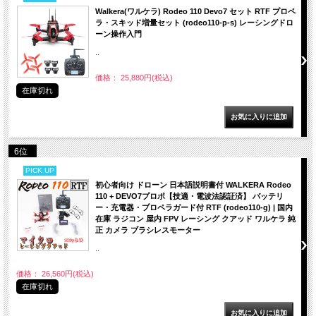
Walkera(ワルケラ) Rodeo 110 Devo7 セット RTF プロペ
ラ・スキッド増量セット (rodeo110-p-s) レーシングドロ
ーン操作入門
..
価格： 25,880円(税込)
在庫切れ
6位
PICK UP
初心者向け ドローン 日本語説明書付 WALKERA Rodeo
110 + DEVO7プロポ【技適・電波法認証済】 バッテリ
ー・充電器・プロペラガード付 RTF (rodeo110-g) | 国内
在庫 ラジコン 屋内 FPV レーシング クアッド ワルケラ 純
正 カメラ ブラシレスモーター
..
価格： 26,560円(税込)
在庫切れ