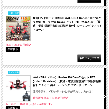
PICK UP
屋内FPVドローン ORI RC WALKERA Rodeo 110 ワルケ
ラ 純正 カメラ 付き Devo7 セット RTF (rodeo110) 【技
適・電波法認証済/日本語説明書付】 レーシング クアッド
ドローン
..
価格： 25,560円(税込)
在庫切れ
PICK UP
WALKERA ドローン Rodeo 110 Devo7 セット RTF
(rodeo110-vtxless) 【技適・電波法認証済/日本語説明書
付】 ワルケラ 純正 レーシング クアッド ドローン
開局申請や、VTXの取り外し等が煩わしい方向け！
通常販売価格：
21,000円(税込)
セール品： 16,800円(税込)
<20%OFF>
在庫切れ