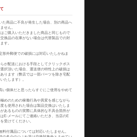
て
いた商品に不良が発生した場合、別の商品へ
りません。
てはご購入いただきました商品と同じもので
。交換品の在庫がない場合は代替製品での対
きます。
定形外郵便での破損には対応いたしかねま
自らが配送における手段としてクリックポス
ご選択頂いた場合、運送便の特性上の破損は
があります（弊店では一部パーツを除き宅配
めいたします）。
高い個体だと思ったらすぐにご使用をやめて
見極めのための稼働行為や異変を感じながら
何度も使用された場合は製品交換はいたしま
性があるものの実際に具体的な不具合箇所が
はE-メールにてご連絡いただき、当店のE
トを受けてください。
無料付属品については対応いたしません。
箱の多少のつぶれ等は交換対象外とさせてい