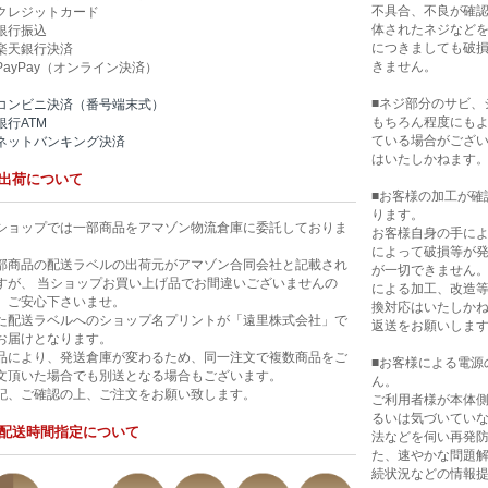
不具合、不良が確
クレジットカード
体されたネジなど
銀行振込
につきましても破
楽天銀行決済
きません。
PayPay（オンライン決済）
■ネジ部分のサビ、
コンビニ決済（番号端末式）
もちろん程度にも
銀行ATM
ている場合がござ
ネットバンキング決済
はいたしかねます
出荷について
■お客様の加工が確
ります。
ショップでは一部商品をアマゾン物流倉庫に委託しておりま
お客様自身の手に
。
によって破損等が
部商品の配送ラベルの出荷元がアマゾン合同会社と記載され
が一切できません
すが、 当ショップお買い上げ品でお間違いございませんの
による加工、改造
、ご安心下さいませ。
換対応はいたしか
た配送ラベルへのショップ名プリントが「遠里株式会社」で
返送をお願いしま
お届けとなります。
品により、発送倉庫が変わるため、同一注文で複数商品をご
■お客様による電源
文頂いた場合でも別送となる場合もございます。
ん。
記、ご確認の上、ご注文をお願い致します。
ご利用者様が本体
るいは気づいてい
配送時間指定について
法などを伺い再発
た、速やかな問題
続状況などの情報