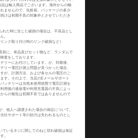
商品は輸入商品でございます。海外からの輸
られませんので、化粧箱、パッケージの多少
日焼けは初期不良の対象外とさせていただき
られた時に生じた破損の場合は、不良品とし
せん。
ルリンク取り付け時のリンク破損など）
直前に、単品及びセット物など、ランダムで
測検査をしております。
ッテリーにお付けしています。が、到着後、
ッテリー電圧計測上問題が見つかった場合、
ますが、計測方法、および各セルの電圧のご
ます。その上で、当店のEメールサポート
。バッテリーは当然未使用状態で電圧計測を
御利用後の過放電や利用充電器の不良によっ
てからの報告は初期不良ではありませんので
が、他人へ譲渡された場合の保証について。
の当社サポート等の効力は失われるものとし
いているネジに関してのねじ切れ破損は保証
ます。