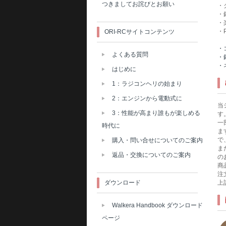
つきましてお詫びとお願い
・
・
・
・
ORI-RCサイトコンテンツ
・
よくある質問
・
・
はじめに
1：ラジコンヘリの始まり
2：エンジンから電動式に
当
3：性能が高まり誰もが楽しめる
す
一
時代に
ま
で
購入・問い合せについてのご案内
ま
返品・交換についてのご案内
の
商
注
ダウンロード
上
Walkera Handbook ダウンロード
ページ