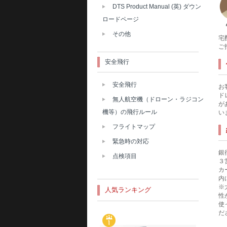
DTS Product Manual (英) ダウン
ロードページ
その他
宅
ご
安全飛行
安全飛行
お
ド
無人航空機（ドローン・ラジコン
が
機等）の飛行ルール
い
フライトマップ
緊急時の対応
銀
点検項目
３
カ
内
※
人気ランキング
性
使
だ