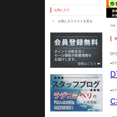
お気に入り
お気に入りリストを見る
TOP
DT
●D
D
●D
C