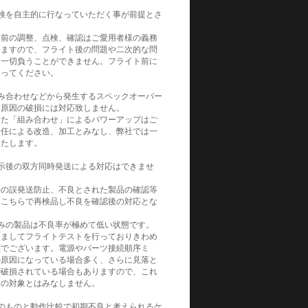
検を自主的に行なっていただく事が前提とさ
。
ト前の調整、点検、確認はご愛用者様の義務
りますので、フライト後の問題や二次的な問
は一切負うことができません。フライト前に
なってください。
み合わせなどから発生するスペックオーバー
）原因の破損には対応致しません。
った「組み合わせ」によるパワーアップはご
責任による改造、加工とみなし、弊社では一
いたします。
示後の双方同時発送による対応はできませ
時の誤発送防止、不良とされた製品の確認等
をこちらで再検品し不良を確認後の対応とな
みの製品は不良率が極めて低い状態です。
きましてフライトテストを行っておりきわめ
態でございます。電源やパーツ接続順序ミ
の原因になっている場合多く、さらに見落と
で破損されている場合もありますので、これ
良の対象とはみなしません。
のものと動作比較で初期不良と考えられるケ