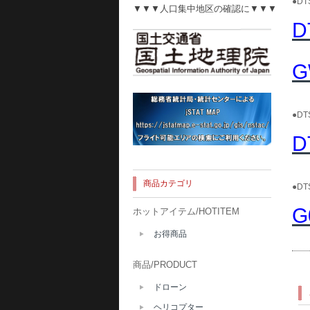
●D
▼▼▼人口集中地区の確認に▼▼▼
D
G
●D
D
商品カテゴリ
●D
G
ホットアイテム/HOTITEM
お得商品
商品/PRODUCT
ドローン
ヘリコプター