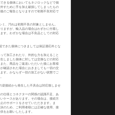
認できる個体においてもネジロックなどで個
を外すために手を加え破損してしまったもの
損後のご報告となりますので初期不良対応で
シミ、汚れは初期不良の対象としません。
よりますが、輸入品の場合はわずかに付着し
います。わずかな場合は不良品としての対応
。
認できた個体につきましては保証適応外とな
よって加工されたり、外的な力を加えること
発生しました個体に対しては交換などの対応
。また、商品をご返送いただいた後にお客様
等が確認された場合におきましても一切の交
ねます。かならず一切の加工がない状態でご
す。
の逆接続から発生した不具合は対応致しませ
側の仕様とコネクターの関係の認識不足、あ
ないケースがあります。その場合は、接続方
防止のサポートをさせていただきます。ま
解決のため、ご利用者様には正確な使用、接
提供をお願いしたします。