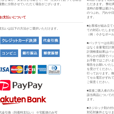
複数に分割させていただく場合がございます。
ただきます。 弊社
送時の影響は避け
のつぶれ、汚れや
お支払いについて
ます。
■お客様が組み立て
支払いは以下の方法がご選択いただけます。
ての対応いたしま
（例：小さなボー
■バッテリーは出荷
はなく全量電圧計
計測検査結果はバ
何らかの原因でバ
お手数ではござい
報告をお願いいたし
を受けてください
行っております。
てセル電圧がずれ
ご留意ください。
■直接ご購入者の方
該当商品について
ます。
■ネジロック剤の付
対応対象外となり
代金引換（到着時支払い） ※宅配便のみ可