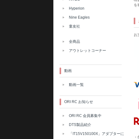
を
Hyperion
Nine Eagles
童友社
お
全商品
アウトレットコーナー
動画
動画一覧
ORI RC お知らせ
ORI RC 会員募集中
DTS製品紹介
「IT15V150100X」アダプターに
・