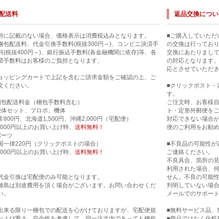
配送料
返品交換につい
特に記載のない場合、価格表示は消費税込みとなります。
■ご購入していただ
梱包配送料、代金引換手数料(税抜300円～)、コンビニ決済手
の交換は行ってお
料(税抜400円～)、銀行振込手数料(各金融機関に依存)等、各
交換にあたりまし
済手数料はお客様のご負担となります。
の対応となります
応とさせていただ
ョッピングカートで上記を含むご請求金額をご確認の上、ご
文ください。
■クリックポスト・
す。
梱包配送料金（梱包手数料含む）
ご注文時、お客様
機体セット、プロポ、機体
ト・定形外郵便を
常800円、北海道1,500円、沖縄2,000円（宅配便）
対応できない場合
0,000円以上のお買い上げ時、
送料無料！
便のご利用をお勧
パーツ
国一律220円（クリックポストの場合）
■不良品の可能性が
0,000円以上のお買い上げ時、
送料無料！
ご連絡ください。
不良具合、箇所の
利用された場合、
代金引換は宅配便のみ可能となります。
せん。不良の可能
離島は別途費用を頂く場合がございます。お問い合わせくだ
判明していない場合
い。
メールでのサポー
出来る限り一梱包での配送を心がけておりますが、宅配便規
■無料サービス品、
および重さ、安全性を考慮して、同一注文内であっても梱包
■商品ではなく化粧