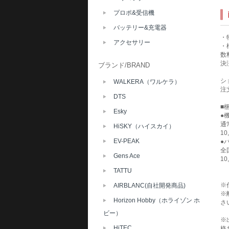
プロポ&受信機
バッテリー&充電器
・
アクセサリー
・
数
決
ブランド/BRAND
シ
WALKERA（ワルケラ）
注
DTS
■
Esky
●
通
HiSKY（ハイスカイ）
1
EV-PEAK
●
全
Gens Ace
1
TATTU
※
AIRBLANC(自社開発商品)
※
Horizon Hobby（ホライゾン ホ
さ
ビー）
※
HiTEC
格