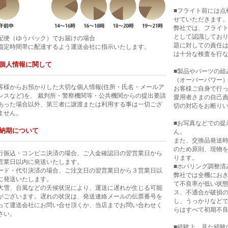
■フライト前には点
せていただきます
弊社では、フライ
として認識してお
配便（ゆうパック）でお届けの場合
題に対しての責任
指定時間帯に配達するよう運送会社に指示いたします。
は十分な検査を行
個人情報に関して
■製品やパーツの組
（オーバーパワー
客様からお預かりした大切な個人情報(住所・氏名・メールア
お客様ご自身で行
レスなど)を、 裁判所・警察機関等・公共機関からの提出要請
愛用者さまの自己
あった場合以外、第三者に譲渡または利用する事は一切ござ
切の対応をお断り
ません。
■お写真などでの提
納期について
ん。
また、交換品発送
のため原則、現物
行振込・コンビニ決済の場合、ご入金確認日の翌営業日から
ります。
営業日以内に発送いたします。
■ホバリング調整済
ード・代引決済の場合、ご注文日の翌営業日から３営業日以
弊社では全機にお
に発送いたします。
て不良率が低い状
大雪、台風などの天候状況により、運送に遅れが生じる可能
ス、不適合が破損
がございます。遅れの状況は、発送連絡メールの伝票番号を
し、うっかりなど
って運送会社にお問い合せ頂くか、当店までお問い合わせく
らはすべて初期不
さい。
■経験上、見た経験