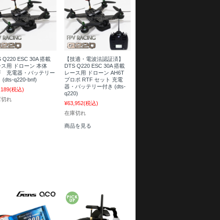
 Q220 ESC 30A 搭載
【技適・電波法認証済】
ス用 ドローン 本体
DTS Q220 ESC 30A 搭載
NF 充電器・バッテリー
レース用 ドローン AH6T
(dts-q220-bnf)
プロポ RTF セット 充電
器・バッテリー付き (dts-
,189
(税込)
q220)
庫切れ
¥63,952
(税込)
在庫切れ
商品を見る