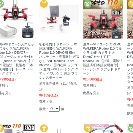
内FPVドローン入門セッ
初心者向け ドローン 日本
屋内FPVドローン ORI RC
送料
ワルケラ WALKERA
語説明書付 WALKERA
WALKERA Rodeo 110 ワル
ー
deo 110 + DEVO7 +
Rodeo 110 DEVO用 機体
ケラ 純正 カメラ 付き
WAL
R02ゴーグル カメラ付セ
バッテリー・充電器付 VTX
Devo7 セット RTF
DE
 (rodeo110-vr02) 【プ
なし BNF (rodeo110-bnf-
(rodeo110) 【技適・電波法
ー・
ポ 電波法・技適有/日本
vtxless) | 国内在庫 ラジコ
認証済/日本語説明書付】
(ro
説明書付】 レース レー
ン 屋内 FPV レーシング ク
レーシング クアッド ドロ
ラジ
ング クアッド
アッド ワルケラ 純正 ブラ
ーン
ング
シレスモーター
正 
8,999
(税込)
¥25,560
(税込)
タ
通常販売価格:
¥11,444
(税
庫切れ
在庫切れ
通常
込)
品を見る
商品を見る
込)
¥9,155
(税込)
¥9,
在庫 2 個
在庫
数量：
個
数