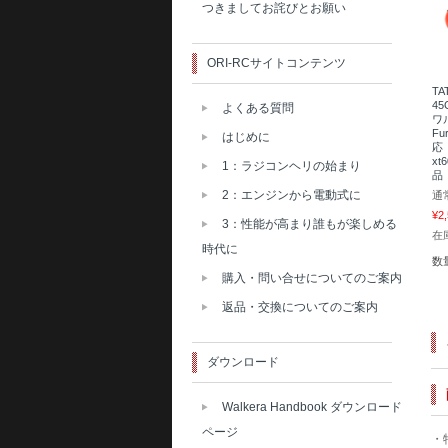
つきましてお詫びとお願い
ORI-RCサイトコンテンツ
TA
4
よくある質問
ワル
Fu
はじめに
応 
x
1：ラジコンヘリの始まり
品
2：エンジンから電動式に
通
¥2
3：性能が高まり誰もが楽しめる
在庫
時代に
数
購入・問い合せについてのご案内
返品・交換についてのご案内
ダウンロード
Walkera Handbook ダウンロード
ページ
・