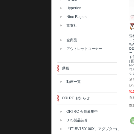
Hyperion
Nine Eagles
童友社
送
全商品
ー
WA
D
アウトレットコーナー
ー
ド付
|
F
動画
ワ
シ
通
動画一覧
込)
¥1
在庫
ORI RC お知らせ
数
ORI RC 会員募集中
DTS製品紹介
「IT15V150100X」アダプターに