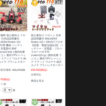
無料 初心者向け ドロ
初心者向け ドローン 日本
ン 日本語説明書付
語説明書付 WALKERA
KERA Rodeo 110
Rodeo 110 + DEVO7プロポ
VO用 機体 バッテリ
【技適・電波法認証済】 バ
充電器付 BNF
ッテリー・充電器・プロペ
deo110-bnf) | 国内在庫
ラガード付 RTF
コン 屋内 FPV レーシ
(rodeo110-g) | 国内在庫 ラ
 クアッド ワルケラ 純
ジコン 屋内 FPV レーシン
カメラ ブラシレスモー
グ クアッド ワルケラ 純正
ー
カメラ ブラシレスモーター
販売価格:
¥15,040
(税
¥26,560
(税込)
在庫切れ
776
(税込)
商品を見る
 1 個
量：
個