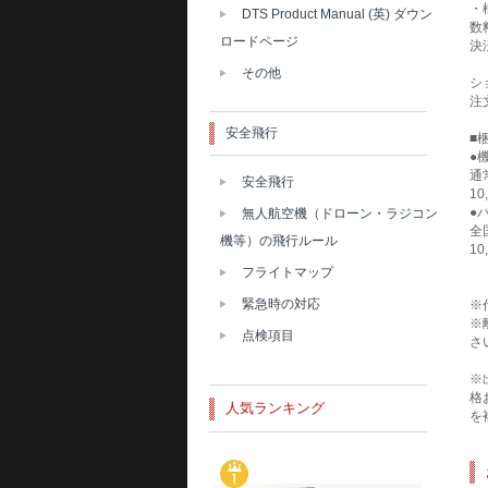
・
DTS Product Manual (英) ダウン
数
ロードページ
決
その他
シ
注
安全飛行
■
●
通
安全飛行
1
●
無人航空機（ドローン・ラジコン
全
機等）の飛行ルール
1
フライトマップ
緊急時の対応
※
※
点検項目
さ
※
格
人気ランキング
を