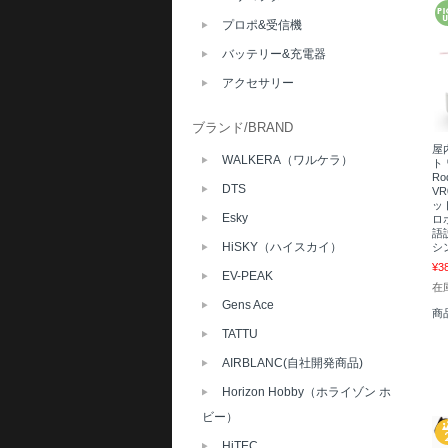
プロポ&受信機
バッテリー&充電器
アクセサリー
ブランド/BRAND
屋
WALKERA（ワルケラ）
ト 
Ro
DTS
V
ット
Esky
ロ
語
HiSKY（ハイスカイ）
シ
¥3
EV-PEAK
在
Gens Ace
商
TATTU
AIRBLANC(自社開発商品)
Horizon Hobby（ホライゾン ホ
ビー）
HiTEC