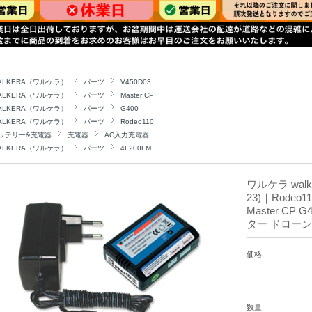
ALKERA（ワルケラ）
パーツ
V450D03
ALKERA（ワルケラ）
パーツ
Master CP
ALKERA（ワルケラ）
パーツ
G400
ALKERA（ワルケラ）
パーツ
Rodeo110
ッテリー&充電器
充電器
AC入力充電器
ALKERA（ワルケラ）
パーツ
4F200LM
ワルケラ walke
23)｜Rodeo11
Master CP
ター ドローン
価格:
数量: