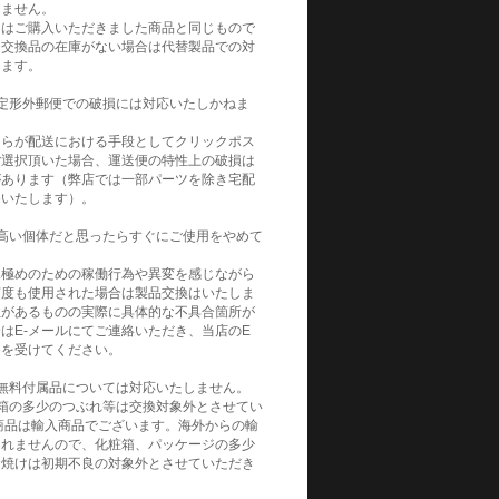
りません。
てはご購入いただきました商品と同じもので
。交換品の在庫がない場合は代替製品での対
きます。
定形外郵便での破損には対応いたしかねま
自らが配送における手段としてクリックポス
ご選択頂いた場合、運送便の特性上の破損は
があります（弊店では一部パーツを除き宅配
めいたします）。
高い個体だと思ったらすぐにご使用をやめて
見極めのための稼働行為や異変を感じながら
何度も使用された場合は製品交換はいたしま
性があるものの実際に具体的な不具合箇所が
はE-メールにてご連絡いただき、当店のE
トを受けてください。
無料付属品については対応いたしません。
箱の多少のつぶれ等は交換対象外とさせてい
商品は輸入商品でございます。海外からの輸
られませんので、化粧箱、パッケージの多少
日焼けは初期不良の対象外とさせていただき