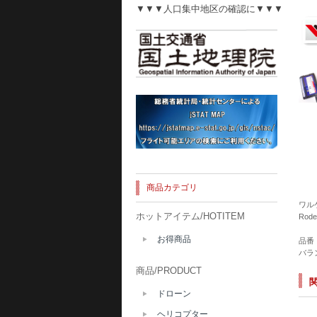
▼▼▼人口集中地区の確認に▼▼▼
商品カテゴリ
ワルケラ
ホットアイテム/HOTITEM
Rode
お得商品
品番：
バラ
商品/PRODUCT
ドローン
ヘリコプター