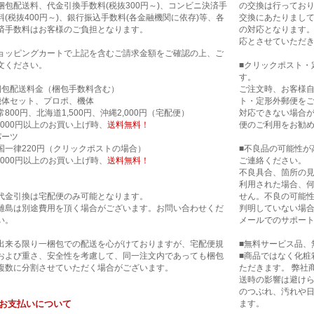
梱包配送料、代金引換手数料(税抜300円～)、コンビニ決済手
の交換は行ってお
料(税抜400円～)、銀行振込手数料(各金融機関に依存)等、各
交換にあたりまし
済手数料はお客様のご負担となります。
の対応となります
応とさせていただ
ョッピングカートで上記を含むご請求金額をご確認の上、ご
文ください。
■クリックポスト・
す。
梱包配送料金（梱包手数料含む）
ご注文時、お客様
機体セット、プロポ、機体
ト・定形外郵便を
常800円、北海道1,500円、沖縄2,000円（宅配便）
対応できない場合
0,000円以上のお買い上げ時、
送料無料！
便のご利用をお勧
パーツ
国一律220円（クリックポストの場合）
■不良品の可能性が
0,000円以上のお買い上げ時、
送料無料！
ご連絡ください。
不良具合、箇所の
利用された場合、
代金引換は宅配便のみ可能となります。
せん。不良の可能
離島は別途費用を頂く場合がございます。お問い合わせくだ
判明していない場合
い。
メールでのサポー
出来る限り一梱包での配送を心がけておりますが、宅配便規
■無料サービス品、
および重さ、安全性を考慮して、同一注文内であっても梱包
■商品ではなく化粧
複数に分割させていただく場合がございます。
ただきます。 弊社
送時の影響は避け
のつぶれ、汚れや
お支払いについて
ます。