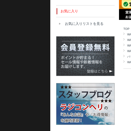
お気に入り
お気に入りリストを見る
TOP
W
W
W
W
バ
W