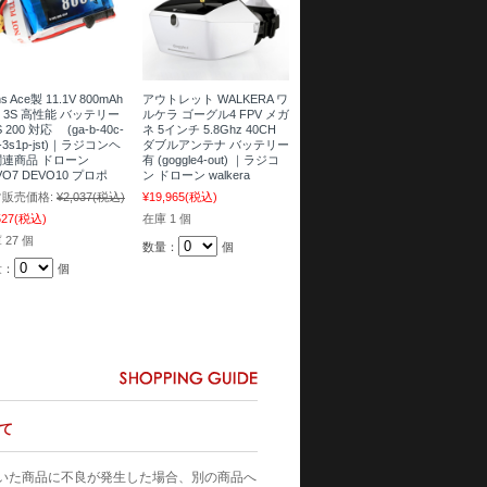
s Ace製 11.1V 800mAh
アウトレット WALKERA ワ
C 3S 高性能 バッテリー
ルケラ ゴーグル4 FPV メガ
 200 対応 (ga-b-40c-
ネ 5インチ 5.8Ghz 40CH
0-3s1p-jst)｜ラジコンヘ
ダブルアンテナ バッテリー
関連商品 ドローン
有 (goggle4-out) ｜ラジコ
VO7 DEVO10 プロポ
ン ドローン walkera
販売価格:
¥2,037
(税込)
¥19,965
(税込)
527
(税込)
在庫 1 個
 27 個
数量：
個
量：
個
て
いた商品に不良が発生した場合、別の商品へ