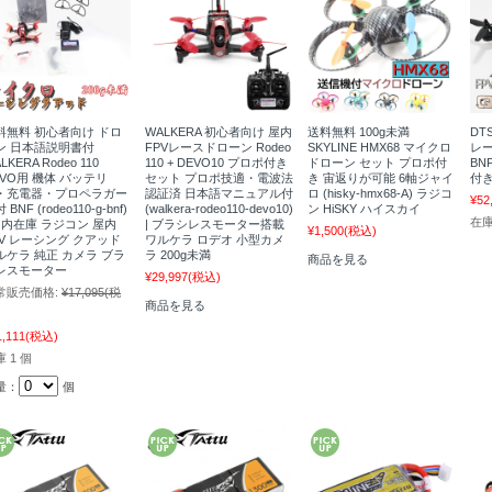
料無料 初心者向け ドロ
WALKERA 初心者向け 屋内
送料無料 100g未満
DTS
ン 日本語説明書付
FPVレースドローン Rodeo
SKYLINE HMX68 マイクロ
レー
LKERA Rodeo 110
110 + DEVO10 プロポ付き
ドローン セット プロポ付
B
EVO用 機体 バッテリ
セット プロポ技適・電波法
き 宙返りが可能 6軸ジャイ
付き 
・充電器・プロペラガー
認証済 日本語マニュアル付
ロ (hisky-hmx68-A) ラジコ
¥52
 BNF (rodeo110-g-bnf)
(walkera-rodeo110-devo10)
ン HiSKY ハイスカイ
在
 国内在庫 ラジコン 屋内
| ブラシレスモーター搭載
¥1,500
(税込)
PV レーシング クアッド
ワルケラ ロデオ 小型カメ
ルケラ 純正 カメラ ブラ
ラ 200g未満
商品を見る
レスモーター
¥29,997
(税込)
常販売価格:
¥17,095
(税
商品を見る
1,111
(税込)
 1 個
量：
個