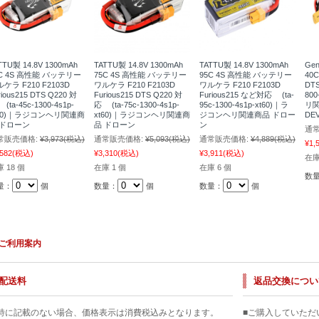
TTU製 14.8V 1300mAh
TATTU製 14.8V 1300mAh
TATTU製 14.8V 1300mAh
Gen
5C 4S 高性能 バッテリー
75C 4S 高性能 バッテリー
95C 4S 高性能 バッテリー
40
ケラ F210 F2103D
ワルケラ F210 F2103D
ワルケラ F210 F2103D
DTS
rious215 DTS Q220 対
Furious215 DTS Q220 対
Furious215 など対応 (ta-
80
(ta-45c-1300-4s1p-
応 (ta-75c-1300-4s1p-
95c-1300-4s1p-xt60)｜ラ
リ
t60)｜ラジコンヘリ関連商
xt60)｜ラジコンヘリ関連商
ジコンヘリ関連商品 ドロー
DE
 ドローン
品 ドローン
ン
通常
常販売価格:
¥3,973
(税込)
通常販売価格:
¥5,093
(税込)
通常販売価格:
¥4,889
(税込)
¥1,
,582
(税込)
¥3,310
(税込)
¥3,911
(税込)
在庫
 18 個
在庫 1 個
在庫 6 個
数
量：
個
数量：
個
数量：
個
ご利用案内
配送料
返品交換につい
特に記載のない場合、価格表示は消費税込みとなります。
■ご購入していただ