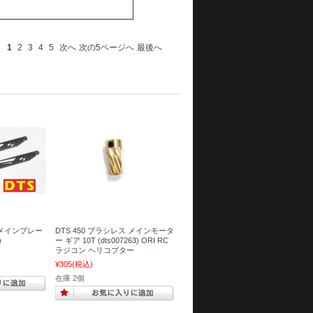
1
2
3
4
5
次へ
次の5ページへ
最後へ
 用 メインブレー
DTS 450 ブラシレス メインモータ
)
ー ギア 10T (dts007263) ORI RC
ラジコン ヘリコプター
¥305
(税込)
在庫 2個