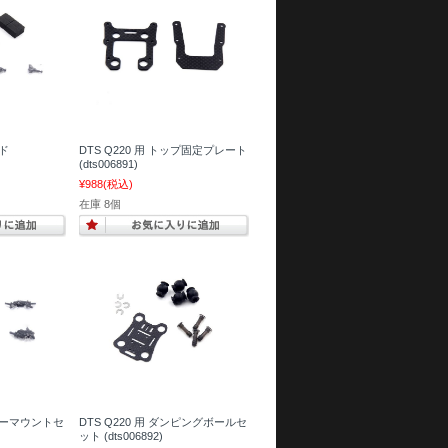
ッド
DTS Q220 用 トップ固定プレート
(dts006891)
¥988
(税込)
在庫 8個
ーターマウントセ
DTS Q220 用 ダンピングボールセ
ット (dts006892)