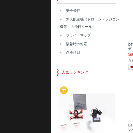
安全飛行
無人航空機（ドローン・ラジコン
機等）の飛行ルール
フライトマップ
緊急時の対応
DT
ディ
点検項目
¥6
在
人気ランキング
D
レー