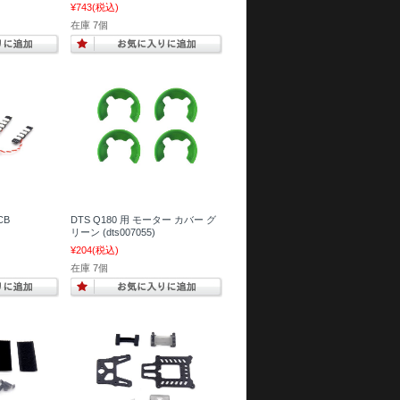
¥743
(税込)
在庫 7個
CB
DTS Q180 用 モーター カバー グ
リーン (dts007055)
¥204
(税込)
在庫 7個