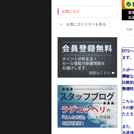
お気に入り
お気に入りリストを見る
TOP
DTS
ます。
スポー
機敏な
比較的
整備性
こちら
その姿
たとえ
また、
る送信