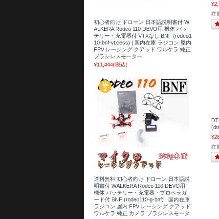
¥2
在
初心者向け ドローン 日本語説明書付 W
ALKERA Rodeo 110 DEVO用 機体 バッ
テリー・充電器付 VTXなし BNF (rodeo1
10-bnf-vtxless) | 国内在庫 ラジコン 屋内
FPV レーシング クアッド ワルケラ 純正
ブラシレスモーター
¥11,444
(税込)
DT
(d
¥2
在
送料無料 初心者向け ドローン 日本語説
明書付 WALKERA Rodeo 110 DEVO用
機体 バッテリー・充電器・プロペラガ
ード付 BNF (rodeo110-g-bnf) | 国内在庫
ラジコン 屋内 FPV レーシング クアッド
ワルケラ 純正 カメラ ブラシレスモータ