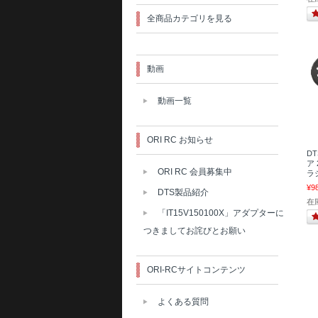
全商品カテゴリを見る
動画
動画一覧
ORI RC お知らせ
DT
ア 
ORI RC 会員募集中
ラ
¥9
DTS製品紹介
在
「IT15V150100X」アダプターに
つきましてお詫びとお願い
ORI-RCサイトコンテンツ
よくある質問