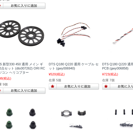
S 新型330 450 通用 メイン ギ
DTS Q180 Q220 通用 ケーブル セ
DTS Q180 Q220 
2点セット (dts007262) ORI RC
ット (gwy006940)
PCB (gwy006858)
ジコン ヘリコプター
¥520
(税込)
¥723
(税込)
88
(税込)
在庫 5個
在庫 7個
庫 9個