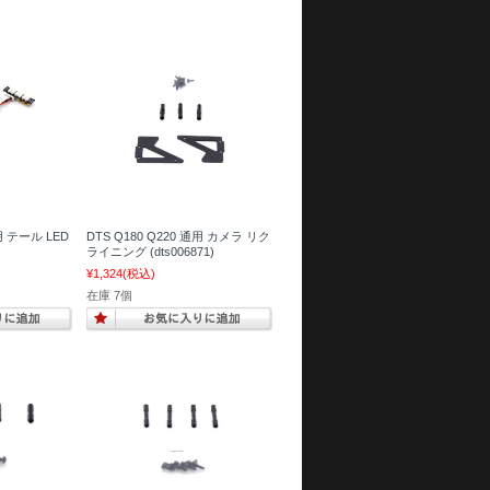
通用 テール LED
DTS Q180 Q220 通用 カメラ リク
ライニング (dts006871)
¥1,324
(税込)
在庫 7個