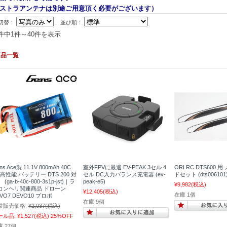
ストラアンテナは別途ご用意頂く必要がございます）
切替：
並び順：
8件中1件～40件を表示
商品一覧
ns Ace製 11.1V 800mAh 40C
室外FPVに最適 EV-PEAK 3セル 4
ORI RC DTS600
 高性能 バッテリー DTS 200 対
セル DC入力バランス充電器 (ev-
ドセット (dts006101
(ga-b-40c-800-3s1p-jst)｜ラ
peak-e5)
¥9,982
(税込)
コンヘリ関連商品 ドローン
¥12,405
(税込)
在庫 1個
VO7 DEVO10 プロポ
在庫 9個
常販売価格:
¥2,037
(税込)
ール品:
¥1,527
(税込)
25%OFF
 27個