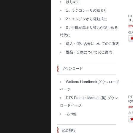
はじめに
1：ラジコンヘリの始まり
DT
2：エンジンから電動式に
リュ
¥2
3：性能が高まり誰もが楽しめる
在
時代に
購入・問い合せについてのご案内
返品・交換についてのご案内
ダウンロード
Walkera Handbook ダウンロード
ページ
DT
DTS Product Manual (英) ダウン
(g
ロードページ
¥9
在
その他
安全飛行