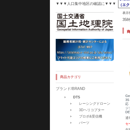
▼▼▼人口集中地区の確認に▼▼▼
（エク
表示
35
商品カテゴリ
ブランド/BRAND
Ge
DTS
3S
レーシングドローン
応 
ジ
3Dヘリコプター
DE
プロポ&受信機
通
パーツ
セ
在庫