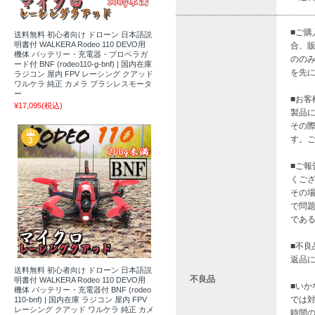
■ご
送料無料 初心者向け ドローン 日本語説
明書付 WALKERA Rodeo 110 DEVO用
合、
機体 バッテリー・充電器・プロペラガ
のの
ード付 BNF (rodeo110-g-bnf) | 国内在庫
を先
ラジコン 屋内 FPV レーシング クアッド
ワルケラ 純正 カメラ ブラシレスモータ
ー
■お
¥17,095
(税込)
製品
その
す。
■ご
くご
その
で問
であ
■不
返品
送料無料 初心者向け ドローン 日本語説
不良品
明書付 WALKERA Rodeo 110 DEVO用
■い
機体 バッテリー・充電器付 BNF (rodeo
では
110-bnf) | 国内在庫 ラジコン 屋内 FPV
レーシング クアッド ワルケラ 純正 カメ
時間