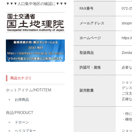
▼▼▼人口集中地区の確認に▼▼▼
FAX番号
072-2
メールアドレス
shopm
ホームページ
https:/
取扱商品
Zon
許認可・資格
必要
商品カテゴリ
ショ
グシ
ホットアイテム/HOTITEM
販売数量
ご注
正確
お得商品
商品/PRODUCT
・特
・梱包
ドローン
ショ
ヘリコプター