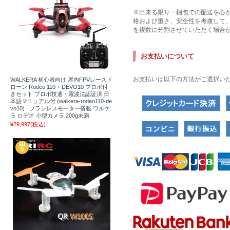
※出来る限り一梱包での配送を心
格および重さ、安全性を考慮して
を複数に分割させていただく場合
お支払いについて
お支払いは以下の方法がご選択い
WALKERA 初心者向け 屋内FPVレースド
ローン Rodeo 110 + DEVO10 プロポ付
きセット プロポ技適・電波法認証済 日
本語マニュアル付 (walkera-rodeo110-de
vo10) | ブラシレスモーター搭載 ワルケ
ラ ロデオ 小型カメラ 200g未満
¥29,997
(税込)