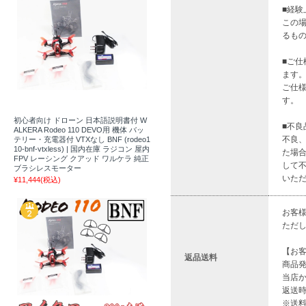
■経
この
るも
■ご
ます
ご仕
す。
初心者向け ドローン 日本語説明書付 W
■不良
ALKERA Rodeo 110 DEVO用 機体 バッ
不良
テリー・充電器付 VTXなし BNF (rodeo1
10-bnf-vtxless) | 国内在庫 ラジコン 屋内
た場
FPV レーシング クアッド ワルケラ 純正
して
ブラシレスモーター
いた
¥11,444
(税込)
お客
ただ
【お
返品送料
商品
当店
返送
※送