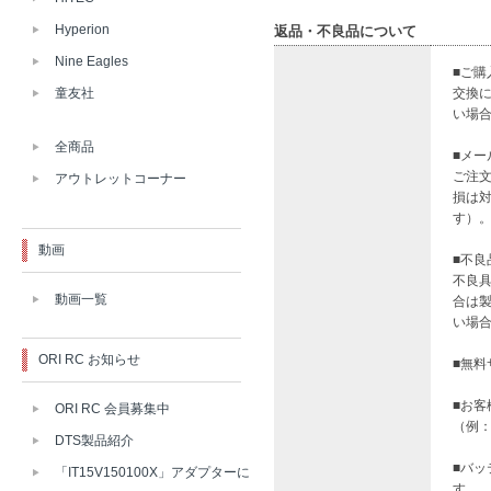
Hyperion
返品・不良品について
Nine Eagles
■ご
交換
童友社
い場
全商品
■メ
ご注
アウトレットコーナー
損は
す）
動画
■不
不良
動画一覧
合は
い場合
ORI RC お知らせ
■無
■お
ORI RC 会員募集中
（例
DTS製品紹介
■バ
「IT15V150100X」アダプターに
す。