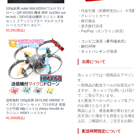
100g未満 outlet WALKERA (ワルケラ) ド
・代金引換（到着時支払い） ※宅
ローン QR W100S 機体 BNF (w100s-out
・クレジットカード
let-bnf)｜DEVO送信機用 ラジコン 本体
・銀行振込
セット クアッドコプター マルチコプタ
ー ヘリコプター ホビー
・楽天銀行決済
¥3,291
(税込)
・PayPay（オンライン決済）
・コンビニ決済（番号端末式）
・銀行ATM
・ネットバンキング決済
出荷について
当ショップでは一部商品をアマゾ
す。
一部商品の配送ラベルの出荷元が
ますが、 当ショップお買い上げ品
で、ご安心下さいませ。
送料無料 100g未満 SKYLINE HMX68 マ
また配送ラベルへのショップ名プ
イクロ ドローン セット プロポ付き 宙返
のお届けとなります。
りが可能 6軸ジャイロ (hisky-hmx68-A)
商品により、発送倉庫が変わるた
ラジコン HiSKY ハイスカイ
注文頂いた場合でも別送となる場
¥1,500
(税込)
上記、ご確認の上、ご注文をお願
配送時間指定について