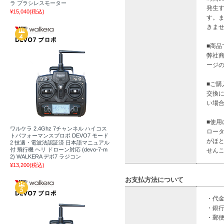
ラ ブラシレスモーター
発生
¥15,040
(税込)
す。
きま
■商
弊社
ージ
■ご
交換
い場
■使
ワルケラ 2.4Ghz 7チャンネル ハイコス
ロー
トパフォーマンスプロポ DEVO7 モード
がほ
2 技適・電波法認証済 日本語マニュアル
付 飛行機 ヘリ ドローン対応 (devo-7-m
せん
2) WALKERA デボ7 ラジコン
¥13,200
(税込)
お支払方法について
・代金
・銀
・郵