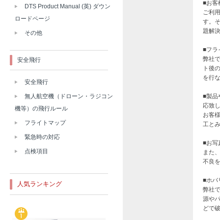
■お
DTS Product Manual (英) ダウン
ご利
ロードページ
す。
題解
その他
■フ
弊社
安全飛行
ト後
を行
安全飛行
■製
無人航空機（ドローン・ラジコン
応致
機等）の飛行ルール
お客
フライトマップ
工と
緊急時の対応
■お
点検項目
また
不良
■ホ
人気ランキング
弊社
源や
どで