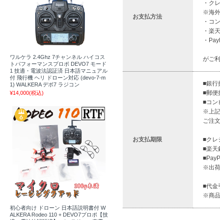
・ク
※海
お支払方法
・コン
・楽
・Pa
ワルケラ 2.4Ghz 7チャンネル ハイコス
がご
トパフォーマンスプロポ DEVO7 モード
1 技適・電波法認証済 日本語マニュアル
付 飛行機 ヘリ ドローン対応 (devo-7-m
■銀行
1) WALKERA デボ7 ラジコン
■郵便
¥14,000
(税込)
■コン
※上
ご注
お支払期限
■クレ
■楽天
■Pa
※出
■代金
※商
初心者向け ドローン 日本語説明書付 W
ALKERA Rodeo 110 + DEVO7プロポ【技