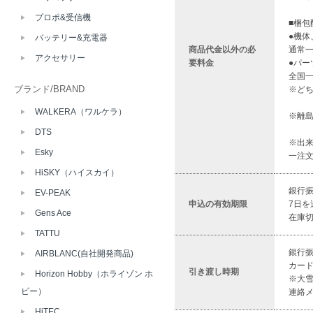
プロポ&受信機
■梱
●機体
バッテリー&充電器
商品代金以外の必
通常一
アクセサリー
要料金
●パー
全国一
ブランド/BRAND
※どち
WALKERA（ワルケラ）
※離
DTS
※出
Esky
一注
HiSKY（ハイスカイ）
銀行
EV-PEAK
申込の有効期限
7日
Gens Ace
在庫
TATTU
銀行
AIRBLANC(自社開発商品)
カー
引き渡し時期
Horizon Hobby（ホライゾン ホ
※大
ビー）
連絡
HiTEC