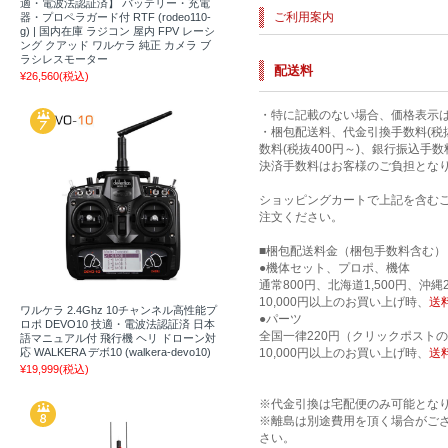
適・電波法認証済】 バッテリー・充電
ご利用案内
器・プロペラガード付 RTF (rodeo110-
g) | 国内在庫 ラジコン 屋内 FPV レーシ
ング クアッド ワルケラ 純正 カメラ ブ
ラシレスモーター
配送料
¥26,560
(税込)
・特に記載のない場合、価格表示
・梱包配送料、代金引換手数料(税抜
数料(税抜400円～)、銀行振込手
決済手数料はお客様のご負担とな
ショッピングカートで上記を含む
注文ください。
■梱包配送料金（梱包手数料含む）
●機体セット、プロポ、機体
通常800円、北海道1,500円、沖縄
10,000円以上のお買い上げ時、
送
ワルケラ 2.4Ghz 10チャンネル高性能プ
●パーツ
ロポ DEVO10 技適・電波法認証済 日本
全国一律220円（クリックポスト
語マニュアル付 飛行機 ヘリ ドローン対
10,000円以上のお買い上げ時、
送
応 WALKERA デボ10 (walkera-devo10)
¥19,999
(税込)
※代金引換は宅配便のみ可能とな
※離島は別途費用を頂く場合がご
さい。