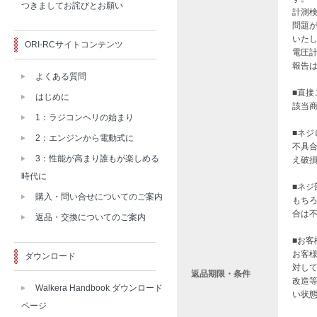
つきましてお詫びとお願い
計測
問題
いた
ORI-RCサイトコンテンツ
電圧
報告
よくある質問
■直
はじめに
該当
1：ラジコンヘリの始まり
■ネ
2：エンジンから電動式に
不具
3：性能が高まり誰もが楽しめる
え破
時代に
■ネ
購入・問い合せについてのご案内
もち
合は
返品・交換についてのご案内
■お
お客
ダウンロード
対し
返品期限・条件
改造
Walkera Handbook ダウンロード
い状
ページ