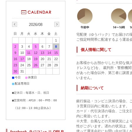
2026/08
日
月
火
水
木
金
土
宅配便（ゆうパック）でお届けの
ご指定時間帯に配達するよう運送
1
2
3
4
5
6
7
8
個人情報に関して
9
10
11
12
13
14
15
16
17
18
19
20
21
22
お客様からお預かりした大切な個人
23
24
25
26
27
28
29
ドレスなど)を、 裁判所・警察機
30
31
があった場合以外、第三者に譲渡
■
■
今日
休業日
いません。
■
配送専用日
納期について
■定休日：毎週水・日、祝日
■営業時間：AM10：00～PM5：00
銀行振込・コンビニ決済の場合、
３営業日以内に発送いたします。
(12:00～13:00は昼休み)
カード・代引決済の場合、ご注文
内に発送いたします。
※大雪、台風などの天候状況によ
性がございます。遅れの状況は、
使って運送会社にお問い合せ頂く
facebook_ラジコンへリ ORI R