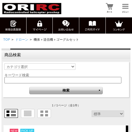
TOP
>
ドローン
>
機体＋送信機＋ゴーグルセット
商品検索
キーワード検索
1 / 1ページ
（全1件）
NEW
PICK UP