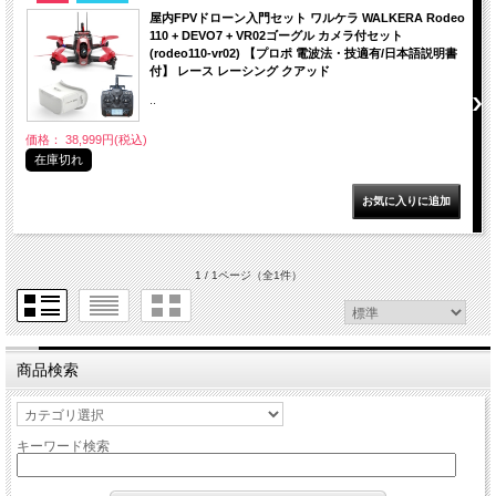
屋内FPVドローン入門セット ワルケラ WALKERA Rodeo
110 + DEVO7 + VR02ゴーグル カメラ付セット
(rodeo110-vr02) 【プロポ 電波法・技適有/日本語説明書
付】 レース レーシング クアッド
..
価格： 38,999円(税込)
在庫切れ
1 / 1ページ
（全1件）
商品検索
キーワード検索