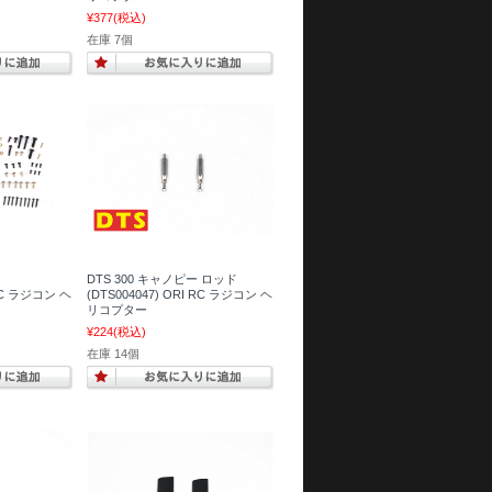
¥377
(税込)
在庫 7個
DTS 300 キャノピー ロッド
 RC ラジコン ヘ
(DTS004047) ORI RC ラジコン ヘ
リコプター
¥224
(税込)
在庫 14個