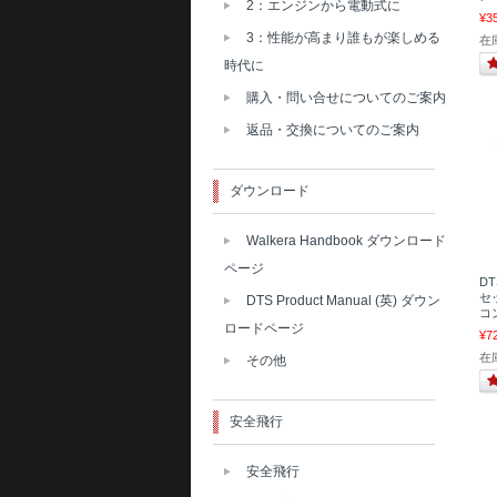
2：エンジンから電動式に
¥3
3：性能が高まり誰もが楽しめる
在
時代に
購入・問い合せについてのご案内
返品・交換についてのご案内
ダウンロード
Walkera Handbook ダウンロード
ページ
D
セッ
DTS Product Manual (英) ダウン
コ
ロードページ
¥7
在
その他
安全飛行
安全飛行