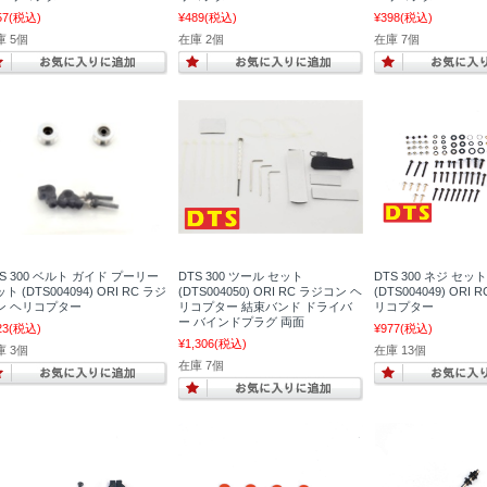
57
(税込)
¥489
(税込)
¥398
(税込)
庫 5個
在庫 2個
在庫 7個
TS 300 ベルト ガイド プーリー
DTS 300 ツール セット
DTS 300 ネジ セット
ト (DTS004094) ORI RC ラジ
(DTS004050) ORI RC ラジコン ヘ
(DTS004049) ORI
ン ヘリコプター
リコプター 結束バンド ドライバ
リコプター
ー バインドプラグ 両面
23
(税込)
¥977
(税込)
¥1,306
(税込)
庫 3個
在庫 13個
在庫 7個