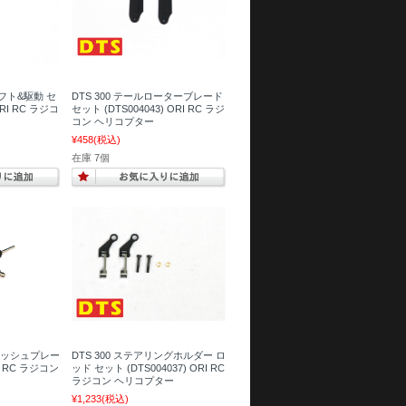
ャフト&駆動 セ
DTS 300 テールローターブレード
ORI RC ラジコ
セット (DTS004043) ORI RC ラジ
コン ヘリコプター
¥458
(税込)
在庫 7個
スワッシュプレー
DTS 300 ステアリングホルダー ロ
RI RC ラジコン
ッド セット (DTS004037) ORI RC
ラジコン ヘリコプター
¥1,233
(税込)