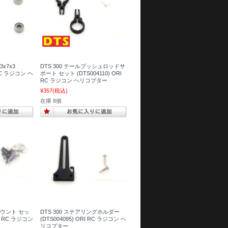
3x7x3
DTS 300 テールプッシュロッドサ
 RC ラジコン ヘ
ポート セット (DTS004110) ORI
RC ラジコン ヘリコプター
¥357
(税込)
在庫 8個
 マウント セッ
DTS 300 ステアリングホルダー
RI RC ラジコン
(DTS004095) ORI RC ラジコン ヘ
リコプター