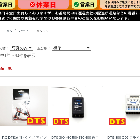
DTS
パーツ
DTS 300
切替：
並び順：
件中1件～40件を表示
商品一覧
I RC DTS通用 4タイプ アダプ
DTS 300 450 500 550 600 通用
DTS 300 G02 フ