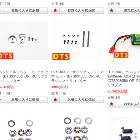
 12個
在庫 4個
在庫 2個
TS 300 アルミヘッドブロック セ
DTS 300 フェザリングシャフト 2
DTS 300 リポ バッ
 (DTS004036) ORI RC ラジコ
本 セット (DTS004035) ORI RC
1200mAh 3S1P 11.1v
 ヘリコプター
ラジコン ヘリコプター
(DTS003950) ORI
リコプター
,721
(税込)
¥886
(税込)
¥3,341
(税込)
 13個
在庫 17個
在庫 2個