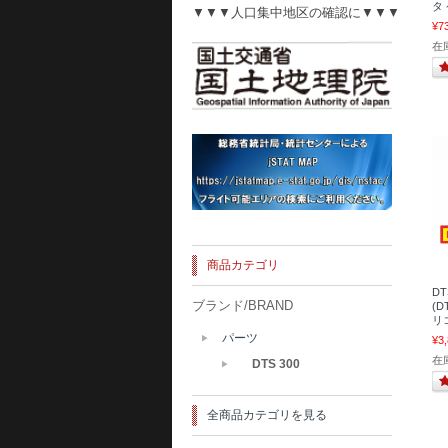
タ 
▼▼▼人口集中地区の確認に▼▼▼
¥7
在庫
商品カテゴリ
D
ブランド/BRAND
(D
リ
パーツ
¥3
在
DTS 300
全商品カテゴリを見る