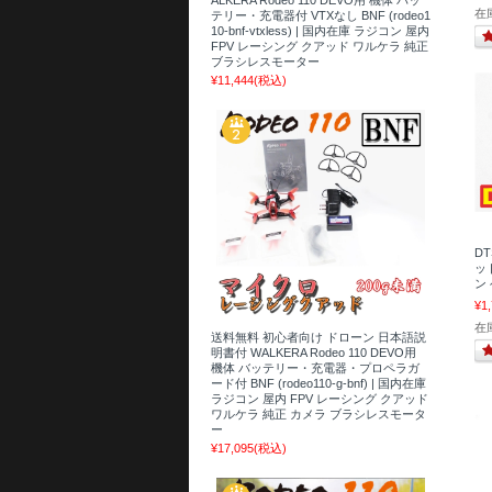
在庫
テリー・充電器付 VTXなし BNF (rodeo1
10-bnf-vtxless) | 国内在庫 ラジコン 屋内
FPV レーシング クアッド ワルケラ 純正
ブラシレスモーター
¥11,444
(税込)
D
ット
ン
¥1
在庫
送料無料 初心者向け ドローン 日本語説
明書付 WALKERA Rodeo 110 DEVO用
機体 バッテリー・充電器・プロペラガ
ード付 BNF (rodeo110-g-bnf) | 国内在庫
ラジコン 屋内 FPV レーシング クアッド
ワルケラ 純正 カメラ ブラシレスモータ
ー
¥17,095
(税込)