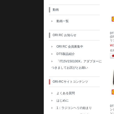
動画
動画一覧
DT
ORI RC お知らせ
(D
リ
¥6
ORI RC 会員募集中
在
DTS製品紹介
「IT15V150100X」アダプターに
つきましてお詫びとお願い
ORI-RCサイトコンテンツ
よくある質問
はじめに
D
1：ラジコンヘリの始まり
ント
ン