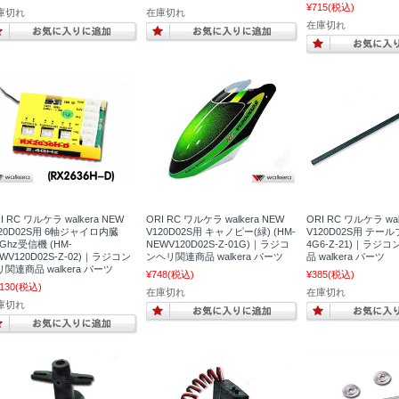
¥715
(税込)
庫切れ
在庫切れ
在庫切れ
I RC ワルケラ walkera NEW
ORI RC ワルケラ walkera NEW
ORI RC ワルケラ wal
120D02S用 6軸ジャイロ内臓
V120D02S用 キャノピー(緑) (HM-
V120D02S用 テール
4Ghz受信機 (HM-
NEWV120D02S-Z-01G)｜ラジコ
4G6-Z-21)｜ラジ
WV120D02S-Z-02)｜ラジコン
ンヘリ関連商品 walkera パーツ
品 walkera パーツ
関連商品 walkera パーツ
¥748
(税込)
¥385
(税込)
,130
(税込)
在庫切れ
在庫切れ
庫切れ