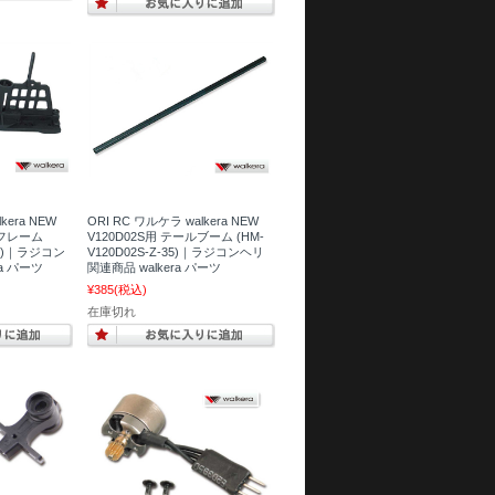
kera NEW
ORI RC ワルケラ walkera NEW
ンフレーム
V120D02S用 テールブーム (HM-
-08)｜ラジコン
V120D02S-Z-35)｜ラジコンヘリ
a パーツ
関連商品 walkera パーツ
¥385
(税込)
在庫切れ