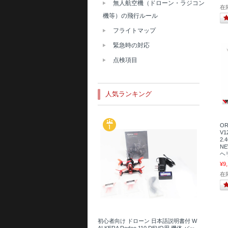
無人航空機（ドローン・ラジコン
在
機等）の飛行ルール
フライトマップ
緊急時の対応
点検項目
人気ランキング
OR
V
2.
NE
ヘリ
¥9
在
初心者向け ドローン 日本語説明書付 W
ALKERA Rodeo 110 DEVO用 機体 バッ