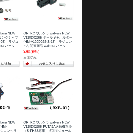
kera NEW
ORI RC ワルケラ walkera NEW
ェザリングシャフ
V120D02S用 テールギヤホルダー
Z-05)｜ラジコ
(HM-V120D02S-Z-13)｜ラジコン
era パーツ
ヘリ関連商品 walkera パーツ
¥251
(税込)
在庫切れ
kera NEW
ORI RC ワルケラ walkera NEW
(HM-
V120D02S用 FUTABA送信機互換
)｜ラジコンヘリ
（S-FHSS専用）拡張モジュール