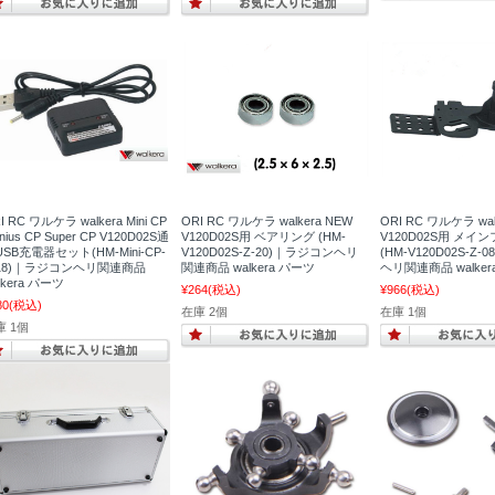
I RC ワルケラ walkera Mini CP
ORI RC ワルケラ walkera NEW
ORI RC ワルケラ wal
nius CP Super CP V120D02S通
V120D02S用 ベアリング (HM-
V120D02S用 メイ
SB充電器セット(HM-Mini-CP-
V120D02S-Z-20)｜ラジコンヘリ
(HM-V120D02S-Z
-18)｜ラジコンヘリ関連商品
関連商品 walkera パーツ
ヘリ関連商品 walker
lkera パーツ
¥264
(税込)
¥966
(税込)
80
(税込)
在庫 2個
在庫 1個
庫 1個