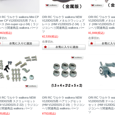
I RC ワルケラ walkera Mini CP
ORI RC ワルケラ walkera NEW
ORI RC ワルケラ wal
per CP V120D02S汎用 アルミ
V120D02S用 メタルスワッシュプ
V120D02S用 メ
ス (hm-super-cp-z-04)｜ラジ
レート (HM-V120D02S-Z-34) ｜ラ
ド (HM-V120D02S-
ンヘリ関連商品 walkera パーツ
ジコンヘリ関連商品 walkera パー
ンヘリ関連商品 walk
ツ
,463
(税込)
¥1,848
(税込)
¥2,530
(税込)
庫切れ
在庫切れ
在庫切れ
I RC ワルケラ walkera NEW
ORI RC ワルケラ walkera NEW
ORI RC ワルケラ wal
120D02S用 スクリューセット
V120D02S用 ベアリングセット
V120D02S用 テ
M-V120D02S-Z-22) ｜ラジコン
(HM-V120D02S-Z-19) ｜ラジコン
セット (HM-V120D02
関連商品 walkera パーツ
ヘリ関連商品 walkera パーツ
ジコンヘリ関連商品 wa
ツ
85
(税込)
¥792
(税込)