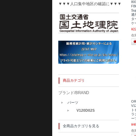
80
▼▼▼人口集中地区の確認に▼▼▼
FB
Su
通
タ
ケ
¥2
在庫
商品カテゴリ
ブランド/BRAND
OR
パーツ
V
トセ
V120D02S
ラ
ー
¥4
全商品カテゴリを見る
在庫