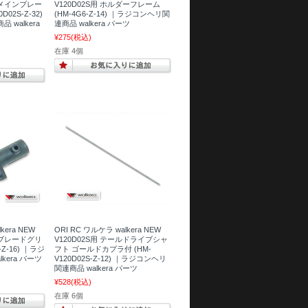
タルメインブレー
V120D02S用 ホルダーフレーム
02S-Z-32)
(HM-4G6-Z-14) ｜ラジコンヘリ関
walkera
連商品 walkera パーツ
¥275
(税込)
在庫 4個
kera NEW
ORI RC ワルケラ walkera NEW
ールブレードグリ
V120D02S用 テールドライブシャ
-Z-16) ｜ラジ
フト ゴールドカプラ付 (HM-
kera パーツ
V120D02S-Z-12) ｜ラジコンヘリ
関連商品 walkera パーツ
¥528
(税込)
在庫 6個