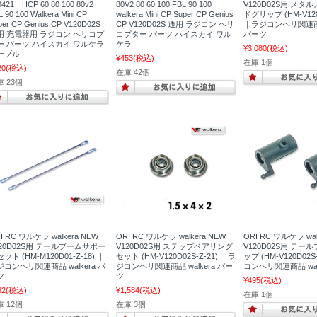
0421｜HCP 60 80 100 80v2
80V2 80 60 100 FBL 90 100
V120D02S用 メ
L 90 100 Walkera Mini CP
walkera Mini CP Super CP Genius
ドグリップ (HM-V120D
per CP Genius CP V120D02S
CP V120D02S 通用 ラジコン ヘリ
｜ラジコンヘリ関連商品 
用 充電器用 ラジコン ヘリコプ
コプター パーツ ハイスカイ ワル
パーツ
ー パーツ ハイスカイ ワルケラ
ケラ
¥3,080
(税込)
ーブル
¥453
(税込)
在庫 1個
20
(税込)
在庫 42個
 23個
I RC ワルケラ walkera NEW
ORI RC ワルケラ walkera NEW
ORI RC ワルケラ wal
120D02S用 テールブームサポー
V120D02S用 ステップベアリング
V120D02S用 テ
ット (HM-M120D01-Z-18) ｜
セット (HM-V120D02S-Z-21) ｜ラ
ップ (HM-V120D02S
ジコンヘリ関連商品 walkera パ
ジコンヘリ関連商品 walkera パー
コンヘリ関連商品 wal
ツ
ツ
¥495
(税込)
62
(税込)
¥1,584
(税込)
在庫 1個
 12個
在庫 3個