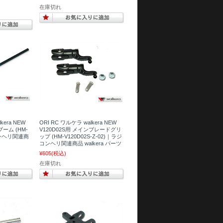
在庫切れ
kera NEW
ORI RC ワルケラ walkera NEW
ブーム (HM-
V120D02S用 メインブレードグリ
コンヘリ関連商
ップ (HM-V120D02S-Z-02)｜ラジ
コンヘリ関連商品 walkera パーツ
¥605
(税込)
在庫切れ