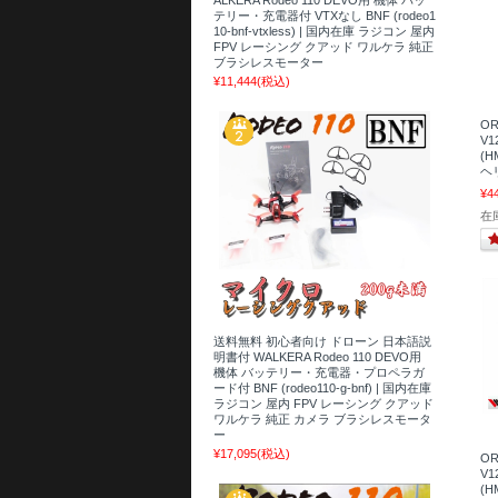
テリー・充電器付 VTXなし BNF (rodeo1
10-bnf-vtxless) | 国内在庫 ラジコン 屋内
FPV レーシング クアッド ワルケラ 純正
ブラシレスモーター
¥11,444
(税込)
OR
V
(H
ヘリ
¥4
在
送料無料 初心者向け ドローン 日本語説
明書付 WALKERA Rodeo 110 DEVO用
機体 バッテリー・充電器・プロペラガ
ード付 BNF (rodeo110-g-bnf) | 国内在庫
ラジコン 屋内 FPV レーシング クアッド
ワルケラ 純正 カメラ ブラシレスモータ
ー
¥17,095
(税込)
OR
V
(H