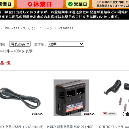
WALKERA（ワルケラ）
パーツ
V120D02S
切替：
並び順：
件中1件～40件を表示
商品一覧
SKY 充電 USBライン(A-microB)
HiSKY 新型充電器 800420 | HCP
ORI RC ワルケラ wal