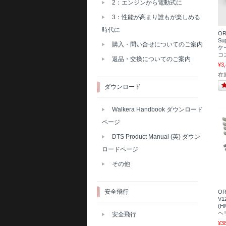
2：エンジンから電動式に
3：性能が高まり誰もが楽しめる
時代に
OR
Su
購入・問い合せについてのご案内
ケー
コ
返品・交換についてのご案内
¥3
在
ダウンロード
Walkera Handbook ダウンロード
ページ
DTS Product Manual (英) ダウン
ロードページ
その他
安全飛行
OR
V
(H
ヘリ
安全飛行
¥3