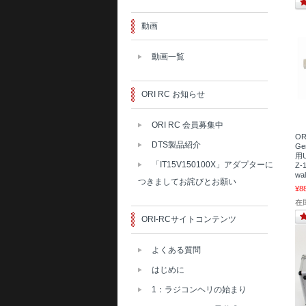
動画
動画一覧
ORI RC お知らせ
ORI RC 会員募集中
OR
DTS製品紹介
Ge
用U
「IT15V150100X」アダプターに
Z
wa
つきましてお詫びとお願い
¥8
在
ORI-RCサイトコンテンツ
よくある質問
はじめに
1：ラジコンヘリの始まり