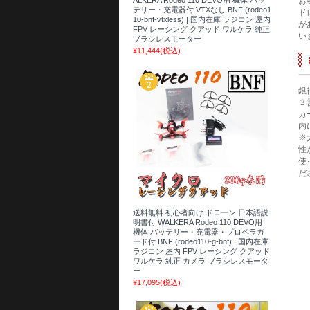
お
テリー・充電器付 VTXなし BNF (rodeo1
ド
10-bnf-vtxless) | 国内在庫 ラジコン 屋内
が
FPV レーシング クアッド ワルケラ 純正
い
ブラシレスモーター
¥11,444
(税込)
銀
３
カ
内
※
性
使
だ
送料無料 初心者向け ドローン 日本語説
明書付 WALKERA Rodeo 110 DEVO用
機体 バッテリー・充電器・プロペラガ
ード付 BNF (rodeo110-g-bnf) | 国内在庫
ラジコン 屋内 FPV レーシング クアッド
ワルケラ 純正 カメラ ブラシレスモータ
ー
¥17,095
(税込)