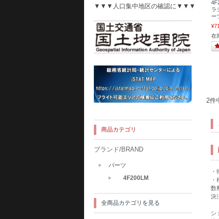
4F
▼▼▼人口集中地区の確認に▼▼▼
ラ
ー
¥7
在
2件
商品カテゴリ
ブランド/BRAND
パーツ
・
4F200LM
・
数
決
全商品カテゴリを見る
シ