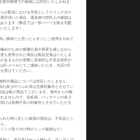
定形外郵便での破損には対応いたしかねま
自らが配送における手段としてクリックポス
ご選択頂いた場合、運送便の特性上の破損は
があります（弊店では一部パーツを除き宅配
めいたします）。
高い個体だと思ったらすぐにご使用をやめて
見極めのための稼働行為や異変を感じながら
何度も使用された場合は製品交換はいたしま
性があるものの実際に具体的な不具合箇所が
はE-メールにてご連絡いただき、当店のE
トを受けてください。
無料付属品については対応いたしません。
箱の多少のつぶれ等は交換対象外とさせてい
商品は輸入商品でございます。海外からの輸
られませんので、化粧箱、パッケージの多少
日焼けは初期不良の対象外とさせていただき
られた時に生じた破損の場合は、不良品とし
せん。
ルリンク取り付け時のリンク破損など）
直前に、単品及びセット物など、ランダムで