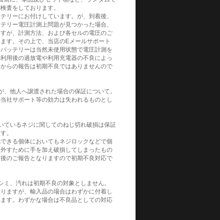
測検査をしております。
ッテリーにお付けしています。が、到着後、
ッテリー電圧計測上問題が見つかった場合、
ますが、計測方法、および各セルの電圧のご
ます。その上で、当店のEメールサポート
。バッテリーは当然未使用状態で電圧計測を
御利用後の過放電や利用充電器の不良によっ
てからの報告は初期不良ではありませんので
が、他人へ譲渡された場合の保証について。
の当社サポート等の効力は失われるものとし
いているネジに関してのねじ切れ破損は保証
ます。
認できる個体においてもネジロックなどで個
を外すために手を加え破損してしまったもの
損後のご報告となりますので初期不良対応で
シミ、汚れは初期不良の対象としません。
よりますが、輸入品の場合はわずかに付着し
います。わずかな場合は不良品としての対応
。