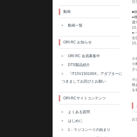
注
動画
■
●
通
動画一覧
1
●
全
ORI RC お知らせ
1
ORI RC 会員募集中
※
※
DTS製品紹介
さ
「IT15V150100X」アダプターに
※
つきましてお詫びとお願い
格
を
ORI-RCサイトコンテンツ
よくある質問
お
はじめに
1：ラジコンヘリの始まり