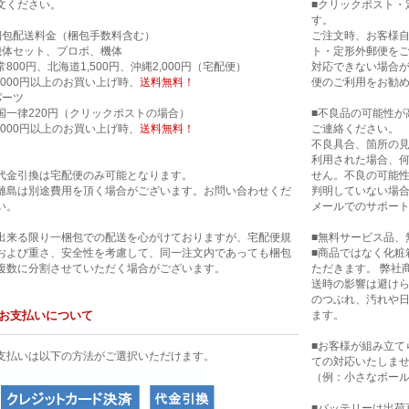
文ください。
■クリックポスト・
す。
梱包配送料金（梱包手数料含む）
ご注文時、お客様
機体セット、プロポ、機体
ト・定形外郵便を
常800円、北海道1,500円、沖縄2,000円（宅配便）
対応できない場合
0,000円以上のお買い上げ時、
送料無料！
便のご利用をお勧
パーツ
国一律220円（クリックポストの場合）
■不良品の可能性が
0,000円以上のお買い上げ時、
送料無料！
ご連絡ください。
不良具合、箇所の
利用された場合、
代金引換は宅配便のみ可能となります。
せん。不良の可能
離島は別途費用を頂く場合がございます。お問い合わせくだ
判明していない場合
い。
メールでのサポー
出来る限り一梱包での配送を心がけておりますが、宅配便規
■無料サービス品、
および重さ、安全性を考慮して、同一注文内であっても梱包
■商品ではなく化粧
複数に分割させていただく場合がございます。
ただきます。 弊社
送時の影響は避け
のつぶれ、汚れや
お支払いについて
ます。
■お客様が組み立て
支払いは以下の方法がご選択いただけます。
ての対応いたしま
（例：小さなボー
■バッテリーは出荷