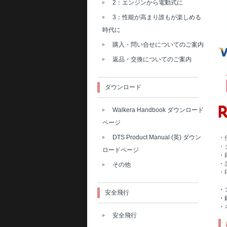
2：エンジンから電動式に
3：性能が高まり誰もが楽しめる
時代に
購入・問い合せについてのご案内
返品・交換についてのご案内
ダウンロード
Walkera Handbook ダウンロード
ページ
DTS Product Manual (英) ダウン
・
・
ロードページ
・
・
その他
・
・
安全飛行
・
・
安全飛行