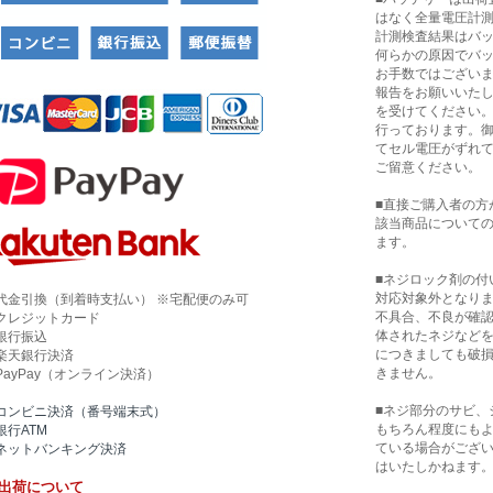
はなく全量電圧計
計測検査結果はバ
何らかの原因でバ
お手数ではござい
報告をお願いいたし
を受けてください
行っております。
てセル電圧がずれ
ご留意ください。
■直接ご購入者の方
該当商品について
ます。
■ネジロック剤の付
対応対象外となり
代金引換（到着時支払い） ※宅配便のみ可
不具合、不良が確
クレジットカード
体されたネジなど
銀行振込
につきましても破
楽天銀行決済
きません。
PayPay（オンライン決済）
■ネジ部分のサビ、
コンビニ決済（番号端末式）
もちろん程度にも
銀行ATM
ている場合がござ
ネットバンキング決済
はいたしかねます
出荷について