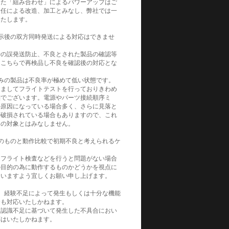
った「組み合わせ」によるパワーアップはご
責任による改造、加工とみなし、弊社では一
いたします。
示後の双方同時発送による対応はできませ
時の誤発送防止、不良とされた製品の確認等
をこちらで再検品し不良を確認後の対応とな
みの製品は不良率が極めて低い状態です。
きましてフライトテストを行っておりきわめ
態でございます。電源やパーツ接続順序ミ
の原因になっている場合多く、さらに見落と
で破損されている場合もありますので、これ
良の対象とはみなしません。
のものと動作比較で初期不良と考えられるケ
にフライト検査などを行うと問題がない場合
の目的の為に動作するものかどうかを視点に
さいますよう宜しくお願い申し上げます。
、経験不足によって発生もしくは十分な機能
合も対応いたしかねます。
、認識不足に基づいて発生した不具合におい
応はいたしかねます。