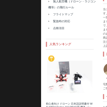
無人航空機（ドローン・ラジコン
機等）の飛行ルール
当
す
フライトマップ
一
緊急時の対応
ま
で
点検項目
ま
の
商
注
人気ランキング
上
宅
ご
初心者向け ドローン 日本語説明書付 W
ALKERA Rodeo 110 DEVO用 機体 バッ