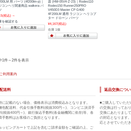
200LM 用 パーツ (4f200lm-p)｜
器 (HM-05V4-Z-23)｜Rodeo110
ジコンヘリ関連商品 walkera パ
Rodeo150 Runner250PRO
ツ
V450D3 Master CP G400
4F200LM 通用 ラジコン ヘリコプ
15
(税込)
～
ター ドローン パーツ
庫を確認する
¥4,167
(税込)
在庫 1個
中1件～2件を表示
ご利用案内
配送料
返品交換につい
特に記載のない場合、価格表示は消費税込みとなります。
■ご購入していただ
梱包配送料、代金引換手数料(税抜300円～)、コンビニ決済手
の交換は行ってお
料(税抜400円～)、銀行振込手数料(各金融機関に依存)等、各
交換にあたりまし
済手数料はお客様のご負担となります。
の対応となります
応とさせていただ
ョッピングカートで上記を含むご請求金額をご確認の上、ご