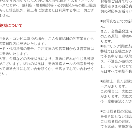
客様からお預かりした大切な個人情報(住所・氏名・メールア
お客様ご自身で行
レスなど)を、 裁判所・警察機関等・公共機関からの提出要請
愛用者さまの自己
あった場合以外、第三者に譲渡または利用する事は一切ござ
切の対応をお断り
ません。
■お写真などでの提
納期について
ん。
また、交換品発送
のため原則、現物
行振込・コンビニ決済の場合、ご入金確認日の翌営業日から
ります。
営業日以内に発送いたします。
■ホバリング調整済
ード・代引決済の場合、ご注文日の翌営業日から３営業日以
弊社では全機にお
に発送いたします。
て不良率が低い状
大雪、台風などの天候状況により、運送に遅れが生じる可能
ス、不適合が破損
がございます。遅れの状況は、発送連絡メールの伝票番号を
し、うっかりなど
って運送会社にお問い合せ頂くか、当店までお問い合わせく
らはすべて初期不
さい。
■経験上、見た経験
ースがあります。
この場合は、実際
があります。実際
今一度御確認くだ
■ご仕様者様の認識
を引き出せない場
ご仕様者様の経験
ても返品、交換対