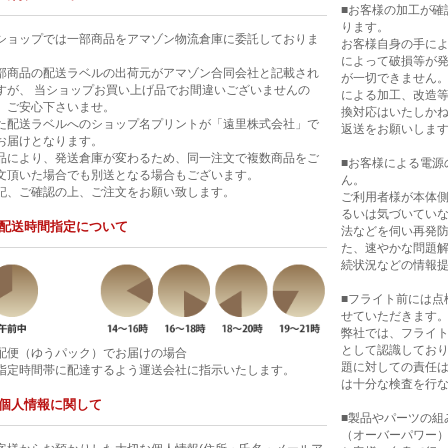
■お客様の加工が確
ります。
ショップでは一部商品をアマゾン物流倉庫に委託しておりま
お客様自身の手に
。
によって破損等が
部商品の配送ラベルの出荷元がアマゾン合同会社と記載され
が一切できません
すが、 当ショップお買い上げ品でお間違いございませんの
による加工、改造
、ご安心下さいませ。
換対応はいたしか
た配送ラベルへのショップ名プリントが「遠里株式会社」で
返送をお願いしま
お届けとなります。
品により、発送倉庫が変わるため、同一注文で複数商品をご
■お客様による電源
文頂いた場合でも別送となる場合もございます。
ん。
記、ご確認の上、ご注文をお願い致します。
ご利用者様が本体
るいは気づいてい
配送時間指定について
法などを伺い再発
た、速やかな問題
続状況などの情報
■フライト前には点
せていただきます
弊社では、フライ
として認識してお
配便（ゆうパック）でお届けの場合
題に対しての責任
指定時間帯に配達するよう運送会社に指示いたします。
は十分な検査を行
個人情報に関して
■製品やパーツの組
（オーバーパワー