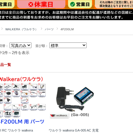
WALKERA（ワルケラ）
パーツ
4F200LM
切替：
並び順：
中1件～2件を表示
商品一覧
I RC ワルケラ walkera
ワルケラ walkera GA-005 AC 充電