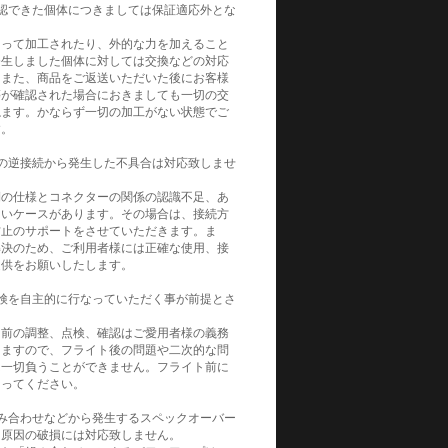
認できた個体につきましては保証適応外とな
よって加工されたり、外的な力を加えること
発生しました個体に対しては交換などの対応
。また、商品をご返送いただいた後にお客様
等が確認された場合におきましても一切の交
ねます。かならず一切の加工がない状態でご
す。
の逆接続から発生した不具合は対応致しませ
側の仕様とコネクターの関係の認識不足、あ
ないケースがあります。その場合は、接続方
防止のサポートをさせていただきます。ま
解決のため、ご利用者様には正確な使用、接
提供をお願いしたします。
検を自主的に行なっていただく事が前提とさ
。
ト前の調整、点検、確認はご愛用者様の義務
りますので、フライト後の問題や二次的な問
は一切負うことができません。フライト前に
なってください。
み合わせなどから発生するスペックオーバー
）原因の破損には対応致しません。