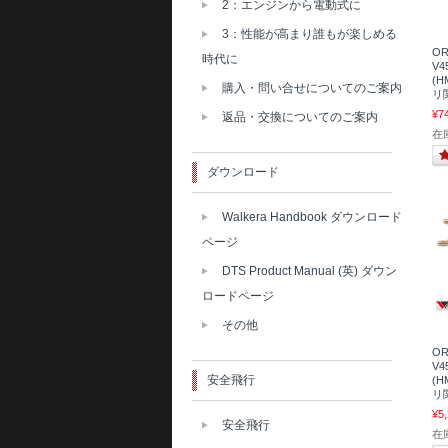
2：エンジンから電動式に
3：性能が高まり誰もが楽しめる
OR
時代に
V
(H
購入・問い合せについてのご案内
リ関
¥7
返品・交換についてのご案内
在庫
ダウンロード
Walkera Handbook ダウンロード
ページ
DTS Product Manual (英) ダウン
ロードページ
その他
OR
V
安全飛行
(H
リ関
¥5
安全飛行
在