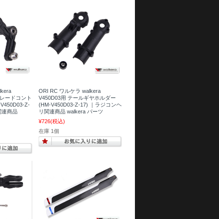
kera
ORI RC ワルケラ walkera
ルブレードコント
V450D03用 テールギヤホルダー
450D03-Z-
(HM-V450D03-Z-17) ｜ラジコンヘ
関連商品
リ関連商品 walkera パーツ
¥726
(税込)
在庫 1個