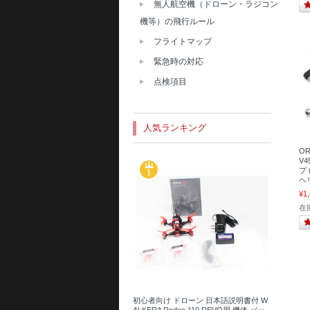
無人航空機（ドローン・ラジコン
機等）の飛行ルール
フライトマップ
緊急時の対応
点検項目
人気ランキング
OR
V
プ 
ヘリ
¥1
在
初心者向け ドローン 日本語説明書付 W
ALKERA Rodeo 110 DEVO用 機体 バッ