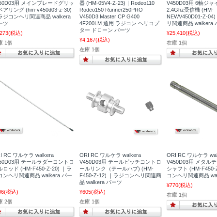
450D03用 メインブレードグリッ
器 (HM-05V4-Z-23)｜Rodeo110
V450D03用 6軸ジ
アリング (hm-v450d03-z-30)
Rodeo150 Runner250PRO
2.4Ghz受信機 (HM-
ラジコンヘリ関連商品 walkera
V450D3 Master CP G400
NEWV450D01-Z-0
ーツ
4F200LM 通用 ラジコン ヘリコプ
リ関連商品 walkera
ター ドローン パーツ
,273
(税込)
¥25,410
(税込)
¥4,167
(税込)
庫 1個
在庫 1個
在庫 1個
I RC ワルケラ walkera
ORI RC ワルケラ walkera
ORI RC ワルケラ wal
450D03用 テールラダーコントロ
V450D03用 テールピッチコントロ
V450D03用 メタ
ロッド (HM-F450-Z-20) ｜ラ
ールリンク（テールハブ) (HM-
シャフト (HM-F450-
コンヘリ関連商品 walkera パー
F450-Z-12) ｜ラジコンヘリ関連商
コンヘリ関連商品 wal
品 walkera パーツ
¥770
(税込)
06
(税込)
¥605
(税込)
在庫 1個
庫 2個
在庫 1個