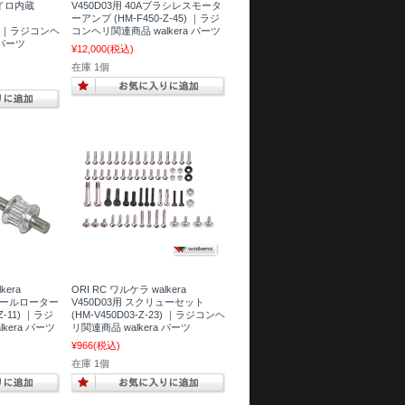
ャイロ内蔵
V450D03用 40Aブラシレスモータ
ーアンプ (HM-F450-Z-45) ｜ラジ
4) ｜ラジコンヘ
コンヘリ関連商品 walkera パーツ
 パーツ
¥12,000
(税込)
在庫 1個
kera
ORI RC ワルケラ walkera
ルテールローター
V450D03用 スクリューセット
Z-11) ｜ラジ
(HM-V450D03-Z-23) ｜ラジコンヘ
kera パーツ
リ関連商品 walkera パーツ
¥966
(税込)
在庫 1個