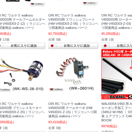
I RC ワルケラ walkera
ORI RC ワルケラ walkera
ORI RC ワルケラ wal
450D03用 テールブームホルダー
V450D03用 スワッシュプレート
V450D03用 ロー
M-V450D03-Z-12) ｜ラジコンヘ
(HM-V450D03-Z-05) ｜ラジコンヘ
(HM-V450D03-Z-
連商品 walkera パーツ
リ関連商品 walkera パーツ
リ関連商品 walkera
48
(税込)
¥2,750
(税込)
¥5,280
(税込)
 13個
在庫 3個
在庫 1個
I RC ワルケラ walkera
ORI RC ワルケラ walkera
WALKERA V450 用 A
450D03用 ブラシレスモーター
V450D03用 テールサーボ (HM-
カーボン手加工 テ
M-V450D03-Z-25)｜ラジコンヘ
V450D01-Z-15)｜ラジコンヘリ関
(34812-W-HM) ｜ 
連商品 walkera パーツ
連商品 walkera パーツ
発 エアブランク CARB
BOOM
,280
(税込)
¥3,410
(税込)
¥979
(税込)
庫 1個
在庫 3個
在庫切れ