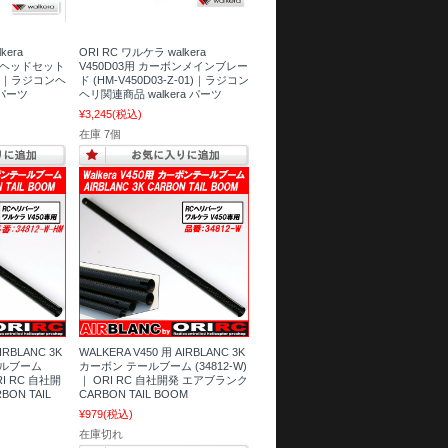
kera
ORI RC ワルケラ walkera
ターヘッドセット
V450D03用 カーボンメインブレー
03) ｜ラジコンヘ
ド (HM-V450D03-Z-01)｜ラジコン
 パーツ
ヘリ関連商品 walkera パーツ
¥3,245
(税込)
在庫 7個
IRBLANC 3K
WALKERA V450 用 AIRBLANC 3K
ールブーム
カーボン テールブーム (34812-W)
ORI RC 自社開
｜ ORI RC 自社開発 エアブランク
ON TAIL
CARBON TAIL BOOM
¥979
(税込)
在庫切れ