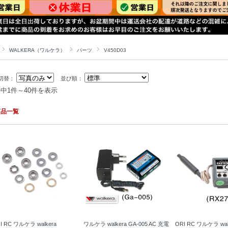
WALKERA（ワルケラ）
パーツ
V450D03
切替：
並び順：
件中1件～40件を表示
商品一覧
I RC ワルケラ walkera
ワルケラ walkera GA-005 AC 充電
ORI RC ワルケラ wal