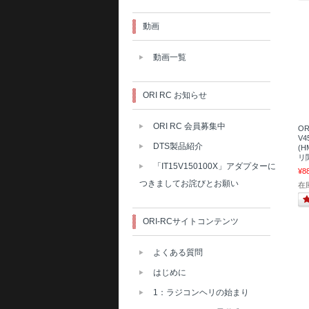
動画
動画一覧
ORI RC お知らせ
ORI RC 会員募集中
OR
V
DTS製品紹介
(H
リ関
「IT15V150100X」アダプターに
¥8
つきましてお詫びとお願い
在
ORI-RCサイトコンテンツ
よくある質問
はじめに
1：ラジコンヘリの始まり