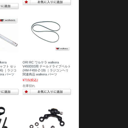
kera
ORI RC ワルケラ walkera
シャフト セッ
V450D03用 テールドライブベルト
-06) ｜ラジコ
(HM-F450-Z-19) ｜ラジコンヘリ
era パーツ
関連商品 walkera パーツ
¥715
(税込)
在庫切れ