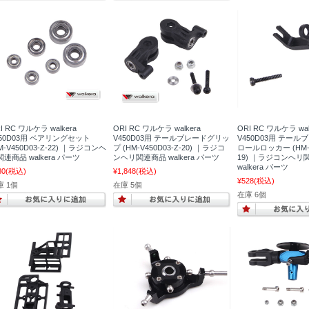
I RC ワルケラ walkera
ORI RC ワルケラ walkera
ORI RC ワルケラ wal
450D03用 ベアリングセット
V450D03用 テールブレードグリッ
V450D03用 テー
M-V450D03-Z-22) ｜ラジコンヘ
プ (HM-V450D03-Z-20) ｜ラジコ
ロールロッカー (HM-V
連商品 walkera パーツ
ンヘリ関連商品 walkera パーツ
19) ｜ラジコンヘリ
walkera パーツ
80
(税込)
¥1,848
(税込)
¥528
(税込)
庫 1個
在庫 5個
在庫 6個