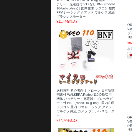
テリー・充電器付 VTXなし BNF (rodeo1
10-bnf-vtxless) | 国内在庫 ラジコン 屋内
FPV レーシング クアッド ワルケラ 純正
ブラシレスモーター
¥11,444
(税込)
OR
V
ブ 
リ関
¥8
在
送料無料 初心者向け ドローン 日本語説
明書付 WALKERA Rodeo 110 DEVO用
機体 バッテリー・充電器・プロペラガ
ード付 BNF (rodeo110-g-bnf) | 国内在庫
ラジコン 屋内 FPV レーシング クアッド
ワルケラ 純正 カメラ ブラシレスモータ
ー
OR
¥17,095
(税込)
V
(H
リ関