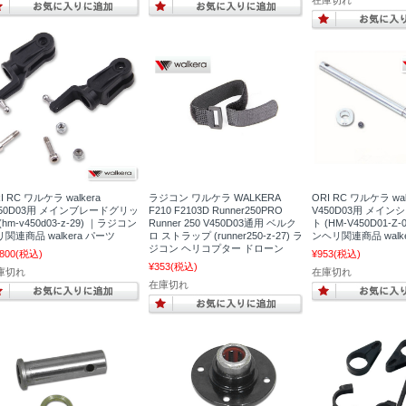
I RC ワルケラ walkera
ラジコン ワルケラ WALKERA
ORI RC ワルケラ wal
450D03用 メインブレードグリッ
F210 F2103D Runner250PRO
V450D03用 メイン
(hm-v450d03-z-29) ｜ラジコン
Runner 250 V450D03通用 ベルク
ト (HM-V450D01-Z
関連商品 walkera パーツ
ロ ストラップ (runner250-z-27) ラ
ンヘリ関連商品 walk
ジコン ヘリコプター ドローン
,800
(税込)
¥953
(税込)
¥353
(税込)
庫切れ
在庫切れ
在庫切れ