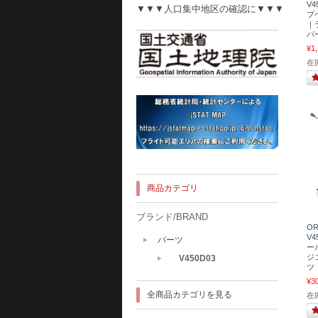
V
▼▼▼人口集中地区の確認に▼▼▼
プベ
｜
パ
¥1
在
商品カテゴリ
ブランド/BRAND
OR
V
パーツ
ール
ジ
V450D03
ツ
¥3
全商品カテゴリを見る
在