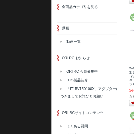
全商品カテゴリを見る
動画
動画一覧
ORI RC お知らせ
WA
ORI RC 会員募集中
無
（V
DTS製品紹介
ラ
フ
「IT15V150100X」アダプターに
¥4
つきましてお詫びとお願い
在
ORI-RCサイトコンテンツ
よくある質問