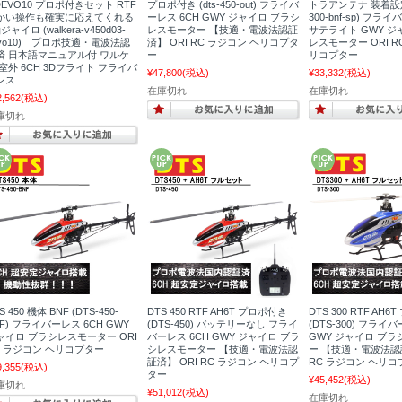
DEVO10 プロポ付きセット RTF
プロポ付き (dts-450-out) フライバ
トラアンテナ 装着設定済
かい操作も確実に応えてくれる
ーレス 6CH GWY ジャイロ ブラシ
300-bnf-sp) フラ
ジャイロ (walkera-v450d03-
レスモーター 【技適・電波法認証
サテライト GWY ジ
evo10) プロポ技適・電波法認
済】 ORI RC ラジコン ヘリコプタ
レスモーター ORI R
済 日本語マニュアル付 ワルケ
ー
リコプター
 室外 6CH 3Dフライト フライバ
¥47,800
(税込)
¥33,332
(税込)
レス
在庫切れ
在庫切れ
2,562
(税込)
庫切れ
S 450 機体 BNF (DTS-450-
DTS 450 RTF AH6T プロポ付き
DTS 300 RTF AH
F) フライバーレス 6CH GWY
(DTS-450) バッテリーなし フライ
(DTS-300) フライ
ャイロ ブラシレスモーター ORI
バーレス 6CH GWY ジャイロ ブラ
GWY ジャイロ ブ
C ラジコン ヘリコプター
シレスモーター 【技適・電波法認
ー 【技適・電波法認証
証済】 ORI RC ラジコン ヘリコプ
RC ラジコン ヘリコ
9,355
(税込)
ター
¥45,452
(税込)
庫切れ
¥51,012
(税込)
在庫切れ