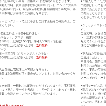
特に記載のない場合、価格表示は消費税込みとなります。
■ご購入していただ
梱包配送料、代金引換手数料(税抜300円～)、コンビニ決済手
の交換は行ってお
料(税抜400円～)、銀行振込手数料(各金融機関に依存)等、各
交換にあたりまし
済手数料はお客様のご負担となります。
の対応となります
応とさせていただ
ョッピングカートで上記を含むご請求金額をご確認の上、ご
文ください。
■クリックポスト・
す。
梱包配送料金（梱包手数料含む）
ご注文時、お客様
機体セット、プロポ、機体
ト・定形外郵便を
常800円、北海道1,500円、沖縄2,000円（宅配便）
対応できない場合
0,000円以上のお買い上げ時、
送料無料！
便のご利用をお勧
パーツ
国一律220円（クリックポストの場合）
■不良品の可能性が
0,000円以上のお買い上げ時、
送料無料！
ご連絡ください。
不良具合、箇所の
利用された場合、
代金引換は宅配便のみ可能となります。
せん。不良の可能
離島は別途費用を頂く場合がございます。お問い合わせくだ
判明していない場合
い。
メールでのサポー
出来る限り一梱包での配送を心がけておりますが、宅配便規
■無料サービス品、
および重さ、安全性を考慮して、同一注文内であっても梱包
■商品ではなく化粧
複数に分割させていただく場合がございます。
ただきます。 弊社
送時の影響は避け
のつぶれ、汚れや
お支払いについて
ます。