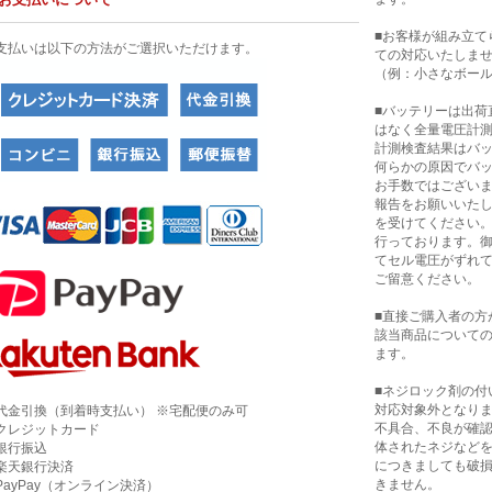
■お客様が組み立て
支払いは以下の方法がご選択いただけます。
ての対応いたしま
（例：小さなボー
■バッテリーは出荷
はなく全量電圧計
計測検査結果はバ
何らかの原因でバ
お手数ではござい
報告をお願いいたし
を受けてください
行っております。
てセル電圧がずれ
ご留意ください。
■直接ご購入者の方
該当商品について
ます。
■ネジロック剤の付
対応対象外となり
代金引換（到着時支払い） ※宅配便のみ可
不具合、不良が確
クレジットカード
体されたネジなど
銀行振込
につきましても破
楽天銀行決済
きません。
PayPay（オンライン決済）