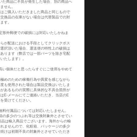
いた商品に不良が発生した場合、別の商品へ
りません。
てはご購入いただきました商品と同じもので
。交換品の在庫がない場合は代替製品での対
きます。
定形外郵便での破損には対応いたしかねま
自らが配送における手段としてクリックポス
ご選択頂いた場合、運送便の特性上の破損は
があります（弊店では一部パーツを除き宅配
めいたします）。
高い個体だと思ったらすぐにご使用をやめて
見極めのための稼働行為や異変を感じながら
何度も使用された場合は製品交換はいたしま
性があるものの実際に具体的な不具合箇所が
はE-メールにてご連絡いただき、当店のE
トを受けてください。
無料付属品については対応いたしません。
箱の多少のつぶれ等は交換対象外とさせてい
商品は輸入商品でございます。海外からの輸
られませんので、化粧箱、パッケージの多少
日焼けは初期不良の対象外とさせていただき