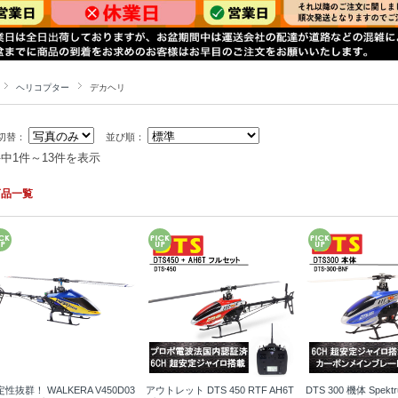
ヘリコプター
デカヘリ
切替：
並び順：
件中1件～13件を表示
商品一覧
性抜群！ WALKERA V450D03
アウトレット DTS 450 RTF AH6T
DTS 300 機体 Spek