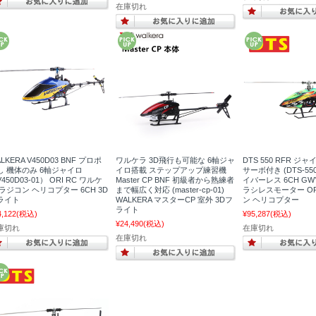
在庫切れ
LKERA V450D03 BNF プロポ
ワルケラ 3D飛行も可能な 6軸ジャ
DTS 550 RFR ジ
し 機体のみ 6軸ジャイロ
イロ搭載 ステップアップ練習機
サーボ付き (DTS-550
450D03-01） ORI RC ワルケ
Master CP BNF 初級者から熟練者
イバーレス 6CH GW
 ラジコン ヘリコプター 6CH 3D
まで幅広く対応 (master-cp-01)
ラシレスモーター OR
ライト
WALKERA マスターCP 室外 3Dフ
ン ヘリコプター
ライト
4,122
(税込)
¥95,287
(税込)
¥24,490
(税込)
庫切れ
在庫切れ
在庫切れ