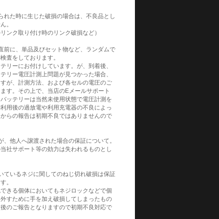
られた時に生じた破損の場合は、不良品とし
せん。
ルリンク取り付け時のリンク破損など）
直前に、単品及びセット物など、ランダムで
測検査をしております。
ッテリーにお付けしています。が、到着後、
ッテリー電圧計測上問題が見つかった場合、
ますが、計測方法、および各セルの電圧のご
ます。その上で、当店のEメールサポート
。バッテリーは当然未使用状態で電圧計測を
御利用後の過放電や利用充電器の不良によっ
てからの報告は初期不良ではありませんので
が、他人へ譲渡された場合の保証について。
の当社サポート等の効力は失われるものとし
いているネジに関してのねじ切れ破損は保証
ます。
認できる個体においてもネジロックなどで個
を外すために手を加え破損してしまったもの
損後のご報告となりますので初期不良対応で