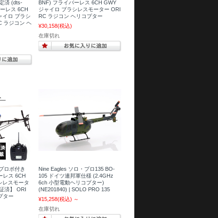
 (dts-
BNF) フライバーレス 6CH GWY
イバーレス 6CH
ジャイロ ブラシレスモーター ORI
ャイロ ブラシ
RC ラジコン ヘリコプター
C ラジコン ヘ
¥30,158
(税込)
在庫切れ
6T プロポ付き
Nine Eagles ソロ・プロ135 BO-
バーレス 6CH
105 ドイツ連邦軍仕様 (2.4GHz
ラシレスモータ
6ch 小型電動ヘリコプター)
済】 ORI
(NE201840) | SOLO PRO 135
プター
¥15,258
(税込)
～
在庫切れ