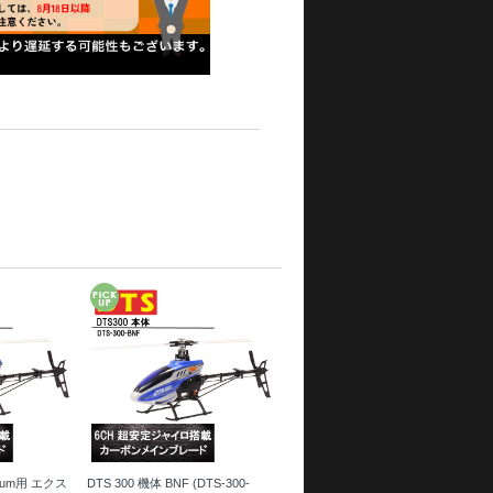
trum用 エクス
DTS 300 機体 BNF (DTS-300-