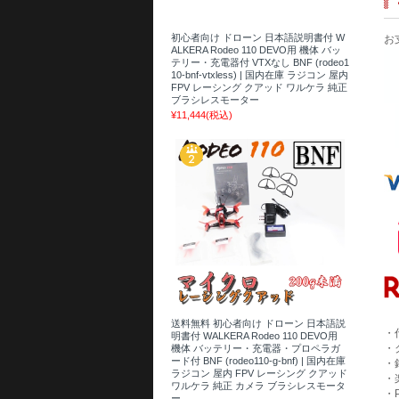
初心者向け ドローン 日本語説明書付 W
お
ALKERA Rodeo 110 DEVO用 機体 バッ
テリー・充電器付 VTXなし BNF (rodeo1
10-bnf-vtxless) | 国内在庫 ラジコン 屋内
FPV レーシング クアッド ワルケラ 純正
ブラシレスモーター
¥11,444
(税込)
送料無料 初心者向け ドローン 日本語説
・
明書付 WALKERA Rodeo 110 DEVO用
・
機体 バッテリー・充電器・プロペラガ
ード付 BNF (rodeo110-g-bnf) | 国内在庫
・
ラジコン 屋内 FPV レーシング クアッド
・
ワルケラ 純正 カメラ ブラシレスモータ
・
ー