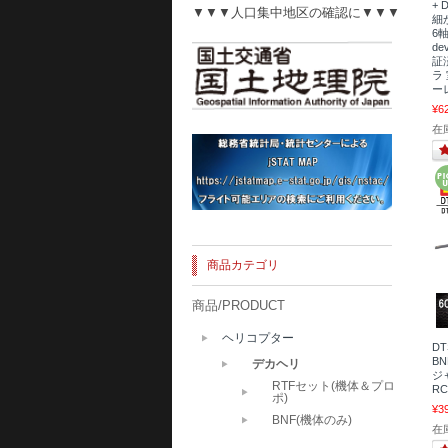
+ 
▼▼▼人口集中地区の確認に▼▼▼
細
6軸
d
証
ラ
ー
¥6
在
商品カテゴリ
商品/PRODUCT
ヘリコプター
DT
BN
デカヘリ
ジ
RTFセット(機体＆プロ
R
ポ)
¥3
BNF(機体のみ)
在