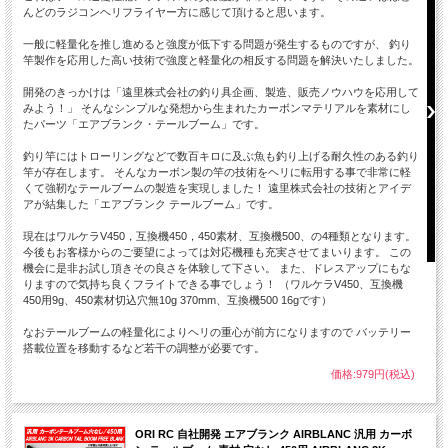
んどのラジコンヘリフライヤー方に感じて頂けると思います。
一般に軽量化を推し進めると強度が低下する問題が発生するものですが、 釣り
竿製作を応用した高い技術で強度と軽量化の相反する問題を解決いたしました。
開発のきっかけは「遠里株式会社の釣り具企画、製造、販売ノウハウを応用して
みよう！」 そんなシンプルな発想から生まれたカーボンマテリアルを素材にし
たパーツ「エアブランク・テールブーム」です。
機体仕様
SOLO PRO 135 BO-105 ドイツ連邦軍仕
ローター直径
245mm
釣り竿にはトローリングなどで数百キロに及ぶ魚も釣り上げる耐久性のある釣り
竿が存在します。 そんなカーボン製の竿の技術をヘリに転用する事で非常に軽
全長
236mm
くて強靭なテールブームの製造を実現しました！ 遠里株式会社の技術とアイデ
アが結集した「エアブランク テールブーム」です。
重量
89g
送信機
J6 SLT仕様 2.4GHz 6ch
現在はワルケラV450，互換機450，450素材、互換機500、の4種類となります。
今後もお客様からのご要望によっては対応機種も充実させてまいります。 この
充電器
専用AC充電器
機会に是非お試し頂きその良さを体験して下さい。 また、ドレスアップにもな
りますので気持ち良くフライトできる事でしょう！ （ワルケラV450、互換機
ブレード
可変ピッチ
450用9g、450素材切込穴無10g 370mm、互換機500 16gです）
モーター
ブラシレスモーター
なおテールブームの軽量化によりヘリの重心が前方になりますので バッテリー
飛行時間
約5分
搭載位置を移動するなど若干の調整が必要です。
充電時間
約40分
価格:979円(税込)
SOLO PRO 135 BO-105 ドイツ連邦軍
専用AC充電器 ×1
専用ACアダプター ×1
ORI RC 自社開発 エアブランク AIRBLANC 汎用 カーボ