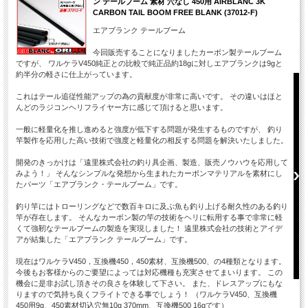
ン テールブーム 素材 穴なし 450用 AIRBLANC 3K
飛行用充電式リポバッテリー ×1
商品内容
CARBON TAIL BOOM FREE BLANK (37012-F)
J6 SLT仕様 2.4GHz 6chプロポ ×1
ドライバ×１
エアブランク テールブーム
予備テールブレード×１
J6プロポ日本語マニュアル ×1
今回販売することになりましたカーボン製テールブーム
ですが、 ワルケラV450純正との比較で純正品約18gに対しエアブランクは9gと
約半分の軽さに仕上がっています。
これはテール追従性能アップの為の貢献度が非常に高いです。 その違いはほと
んどのラジコンヘリフライヤー方に感じて頂けると思います。
一般に軽量化を推し進めると強度が低下する問題が発生するものですが、 釣り
竿製作を応用した高い技術で強度と軽量化の相反する問題を解決いたしました。
開発のきっかけは「遠里株式会社の釣り具企画、製造、販売ノウハウを応用して
みよう！」 そんなシンプルな発想から生まれたカーボンマテリアルを素材にし
たパーツ「エアブランク・テールブーム」です。
釣り竿にはトローリングなどで数百キロに及ぶ魚も釣り上げる耐久性のある釣り
竿が存在します。 そんなカーボン製の竿の技術をヘリに転用する事で非常に軽
くて強靭なテールブームの製造を実現しました！ 遠里株式会社の技術とアイデ
アが結集した「エアブランク テールブーム」です。
現在はワルケラV450，互換機450，450素材、互換機500、の4種類となります。
今後もお客様からのご要望によっては対応機種も充実させてまいります。 この
機会に是非お試し頂きその良さを体験して下さい。 また、ドレスアップにもな
りますので気持ち良くフライトできる事でしょう！ （ワルケラV450、互換機
450用9g、450素材切込穴無10g 370mm、互換機500 16gです）