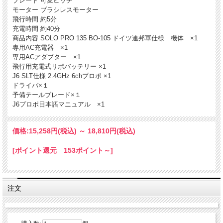
ブレード 可変ピッチ
モーター ブラシレスモーター
飛行時間 約5分
充電時間 約40分
商品内容 SOLO PRO 135 BO-105 ドイツ連邦軍仕様 機体 ×1
専用AC充電器 ×1
専用ACアダプター ×1
飛行用充電式リポバッテリー ×1
J6 SLT仕様 2.4GHz 6chプロポ ×1
ドライバ×１
予備テールブレード×１
J6プロポ日本語マニュアル ×1
○リベットやパネルラインまで余すところなく再現したリアルなスケール
○可変ピッチ採用で、実機と同様に背面飛行が楽しめる
価格:
15,258円
(税込)
～
18,810円
(税込)
○キャビン上部パーツがマグネットにより着脱可能な為、リンケージ調整
○SLT仕様受信機を装備。別売りのGENERAL LINKを使用すれば、
[ポイント還元 153ポイント～]
○2.4GHz 6ch 超小型電動3Dヘリコプター
※製品の仕様により一部の製品にFlash7(SLTモード)に非対応の製品も
注文