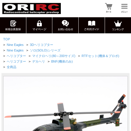
TOP
>
Nine Eagles
>
3Dヘリコプター
>
Nine Eagles
>
ソロ(SOLO)シリーズ
>
ヘリコプター
>
マイクロヘリ(80～200サイズ)
>
RTFセット(機体＆プロポ)
>
ヘリコプター
>
デカヘリ
>
BNF(機体のみ)
>
全商品