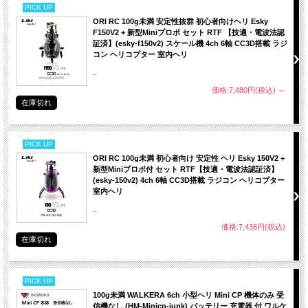
PICK UP
ORI RC 100g未満 安定性抜群 初心者向けヘリ Esky
F150V2 + 新型Miniプロポ セット RTF 【技適・電波法認
証済】(esky-f150v2) スケール機 4ch 6軸 CC3D搭載 ラジ
コン ヘリコプター 室内ヘリ
..
価格:7,480円(税込)
～
在庫切れ
PICK UP
ORI RC 100g未満 初心者向け 安定性 ヘリ Esky 150V2 +
キャビン前面がマグネットにより、ワンタッチで着脱可
キャビン
新型Miniプロポ付 セット RTF【技適・電波法認証済】
能。
(esky-150v2) 4ch 6軸 CC3D搭載 ラジコン ヘリコプター
バッテリー交換も簡単に行えます。
室内ヘリ
..
価格:7,436円(税込)
在庫切れ
PICK UP
100g未満 WALKERA 6ch 小型ヘリ Mini CP 機体のみ 受
信機なし (HM-Minicp-junk) バッテリー 充電器 付 ワルケ