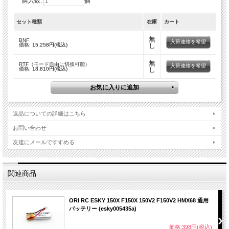
購入数:
個
セット種類
在庫
カート
無
BNF
入荷連絡を希望
価格:
15,258円(税込)
し
無
RTF（モード自由に切換可能）
入荷連絡を希望
価格:
18,810円(税込)
し
返品についての詳細はこちら
お問い合わせ
友達にメールですすめる
関連商品
ORI RC ESKY 150X F150X 150V2 F150V2 HMX68 通用
バッテリー (esky005435a)
価格:398円(税込)