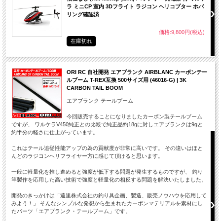
ラ ミニCP 室内 3Dフライト ラジコン ヘリコプター ホバ
リング確認済
価格:9,800円(税込)
在庫切れ
細かいマーキングまでこだわり、
リベッ
ORI RC 自社開発 エアブランク AIRBLANC カーボンテー
実機の持つ雰囲気を再現。
ルブーム T-REX互換 500サイズ用 (46016-G) | 3K
CARBON TAIL BOOM
エアブランク テールブーム
今回販売することになりましたカーボン製テールブーム
ですが、 ワルケラV450純正との比較で純正品約18gに対しエアブランクは9gと
約半分の軽さに仕上がっています。
これはテール追従性能アップの為の貢献度が非常に高いです。 その違いはほと
んどのラジコンヘリフライヤー方に感じて頂けると思います。
一般に軽量化を推し進めると強度が低下する問題が発生するものですが、 釣り
竿製作を応用した高い技術で強度と軽量化の相反する問題を解決いたしました。
開発のきっかけは「遠里株式会社の釣り具企画、製造、販売ノウハウを応用して
みよう！」 そんなシンプルな発想から生まれたカーボンマテリアルを素材にし
たパーツ「エアブランク・テールブーム」です。