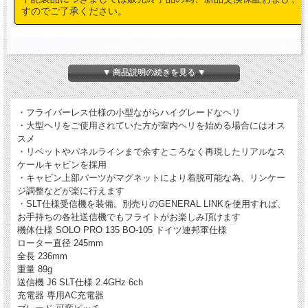
すのでご了承ください。
▼ 商品説明の続きを見る ▼
・フライバーレス仕様の小型ながらハイグレードなヘリ
・大型ヘリをご使用されていた方が室内ヘリを始める場合にはオス
スメ
・リベットやパネルラインまで余すところなく再現したリアルなス
ケールキャビンを採用
・キャビン上部パーツがマグネットにより着脱可能な為、リンケー
ジ調整などが楽に行えます
・SLT仕様受信機を装備。別売りのGENERAL LINKを使用すれば、
お手持ちの各社送信機でもフライトがお楽しみ頂けます
機体仕様 SOLO PRO 135 BO-105 ドイツ連邦軍仕様
ローター直径 245mm
全長 236mm
重量 89g
送信機 J6 SLT仕様 2.4GHz 6ch
充電器 専用AC充電器