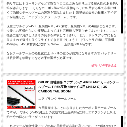
釣り竿にはトローリングなどで数百キロに及ぶ魚も釣り上げる耐久性のある釣り
SLT仕様受信機を装備。別売りのGENERAL LINKを使用す
竿が存在します。 そんなカーボン製の竿の技術をヘリに転用する事で非常に軽
れば、お手持ちの各社送信機でもフライトがお楽しみ頂け
くて強靭なテールブームの製造を実現しました！ 遠里株式会社の技術とアイデ
ます。
アが結集した「エアブランク テールブーム」です。
現在はワルケラV450，互換機450，450素材、互換機500、の4種類となります。
今後もお客様からのご要望によっては対応機種も充実させてまいります。 この
機会に是非お試し頂きその良さを体験して下さい。 また、ドレスアップにもな
りますので気持ち良くフライトできる事でしょう！ （ワルケラV450、互換機
450用9g、450素材切込穴無10g 370mm、互換機500 16gです）
なおテールブームの軽量化によりヘリの重心が前方になりますので バッテリー
搭載位置を移動するなど若干の調整が必要です。
価格:1,518円(税込)
・フライバ
・大型ヘリ
はオススメ
ORI RC 自社開発 エアブランク AIRBLANC カーボンテー
ルブーム T-REX互換 450サイズ用 (34612-G) | 3K
・リベット
CARBON TAIL BOOM
ルなスケー
・キャビン
エアブランク テールブーム
ンケージ調
・SLT仕様
今回販売することになりましたカーボン製テールブーム
ですが、 ワルケラV450純正との比較で純正品約18gに対しエアブランクは9gと
れば、お手
約半分の軽さに仕上がっています。
す
これはテール追従性能アップの為の貢献度が非常に高いです。 その違いはほと