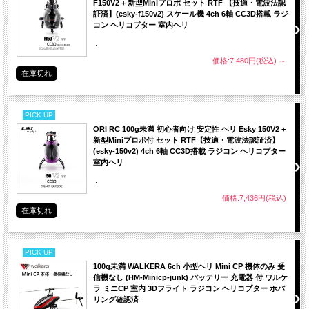
F150V2 + 新型Miniプロポ セット RTF 【技適・電波法認
証済】(esky-f150v2) スケール機 4ch 6軸 CC3D搭載 ラジ
コン ヘリコプター 室内ヘリ
..
価格:7,480円(税込)
～
在庫切れ
PICK UP
ORI RC 100g未満 初心者向け 安定性 ヘリ Esky 150V2 +
新型Miniプロポ付 セット RTF【技適・電波法認証済】
(esky-150v2) 4ch 6軸 CC3D搭載 ラジコン ヘリコプター
室内ヘリ
..
価格:7,436円(税込)
在庫切れ
PICK UP
100g未満 WALKERA 6ch 小型ヘリ Mini CP 機体のみ 受
信機なし (HM-Minicp-junk) バッテリー 充電器 付 ワルケ
ラ ミニCP 室内 3Dフライト ラジコン ヘリコプター ホバ
リング確認済