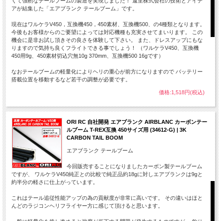
くて強靭なテールブームの製造を実現しました！ 遠里株式会社の技術とアイデ
アが結集した「エアブランク テールブーム」です。
現在はワルケラV450，互換機450，450素材、互換機500、の4種類となります。
今後もお客様からのご要望によっては対応機種も充実させてまいります。 この
機会に是非お試し頂きその良さを体験して下さい。 また、ドレスアップにもな
りますので気持ち良くフライトできる事でしょう！ （ワルケラV450、互換機
450用9g、450素材切込穴無10g 370mm、互換機500 16gです）
なおテールブームの軽量化によりヘリの重心が前方になりますので バッテリー
搭載位置を移動するなど若干の調整が必要です。
価格:1,518円(税込)
ORI RC 自社開発 エアブランク AIRBLANC カーボンテー
ルブーム T-REX互換 450サイズ用 (34612-G) | 3K
CARBON TAIL BOOM
エアブランク テールブーム
今回販売することになりましたカーボン製テールブーム
ですが、 ワルケラV450純正との比較で純正品約18gに対しエアブランクは9gと
約半分の軽さに仕上がっています。
これはテール追従性能アップの為の貢献度が非常に高いです。 その違いはほと
んどのラジコンヘリフライヤー方に感じて頂けると思います。