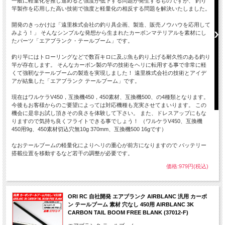
一般に軽量化を推し進めると強度が低下する問題が発生するものですが、 釣り
竿製作を応用した高い技術で強度と軽量化の相反する問題を解決いたしました。
開発のきっかけは「遠里株式会社の釣り具企画、製造、販売ノウハウを応用して
みよう！」 そんなシンプルな発想から生まれたカーボンマテリアルを素材にし
たパーツ「エアブランク・テールブーム」です。
釣り竿にはトローリングなどで数百キロに及ぶ魚も釣り上げる耐久性のある釣り
竿が存在します。 そんなカーボン製の竿の技術をヘリに転用する事で非常に軽
くて強靭なテールブームの製造を実現しました！ 遠里株式会社の技術とアイデ
アが結集した「エアブランク テールブーム」です。
現在はワルケラV450，互換機450，450素材、互換機500、の4種類となります。
今後もお客様からのご要望によっては対応機種も充実させてまいります。 この
機会に是非お試し頂きその良さを体験して下さい。 また、ドレスアップにもな
りますので気持ち良くフライトできる事でしょう！ （ワルケラV450、互換機
450用9g、450素材切込穴無10g 370mm、互換機500 16gです）
なおテールブームの軽量化によりヘリの重心が前方になりますので バッテリー
搭載位置を移動するなど若干の調整が必要です。
価格:979円(税込)
ORI RC 自社開発 エアブランク AIRBLANC 汎用 カーボ
ン テールブーム 素材 穴なし 450用 AIRBLANC 3K
CARBON TAIL BOOM FREE BLANK (37012-F)