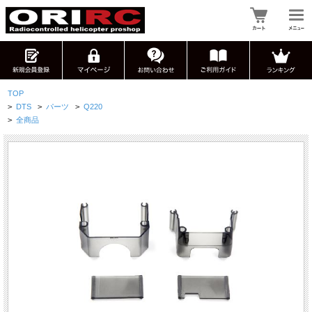
TOP
>
DTS
>
パーツ
>
Q220
>
全商品