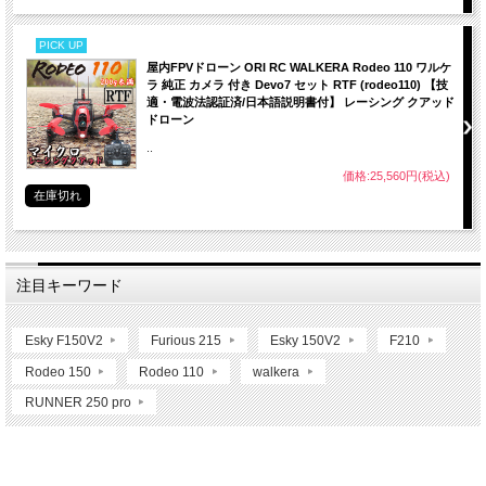
PICK UP
屋内FPVドローン ORI RC WALKERA Rodeo 110 ワルケ
ラ 純正 カメラ 付き Devo7 セット RTF (rodeo110) 【技
適・電波法認証済/日本語説明書付】 レーシング クアッド
ドローン
..
価格:25,560円(税込)
在庫切れ
注目キーワード
Esky F150V2
Furious 215
Esky 150V2
F210
Rodeo 150
Rodeo 110
walkera
RUNNER 250 pro