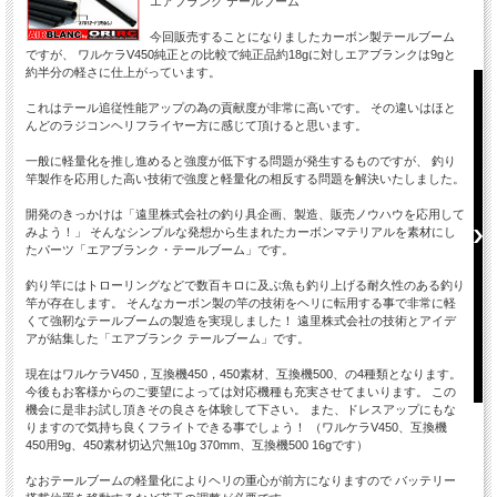
エアブランク テールブーム
今回販売することになりましたカーボン製テールブーム
ですが、 ワルケラV450純正との比較で純正品約18gに対しエアブランクは9gと
約半分の軽さに仕上がっています。
これはテール追従性能アップの為の貢献度が非常に高いです。 その違いはほと
んどのラジコンヘリフライヤー方に感じて頂けると思います。
一般に軽量化を推し進めると強度が低下する問題が発生するものですが、 釣り
竿製作を応用した高い技術で強度と軽量化の相反する問題を解決いたしました。
開発のきっかけは「遠里株式会社の釣り具企画、製造、販売ノウハウを応用して
みよう！」 そんなシンプルな発想から生まれたカーボンマテリアルを素材にし
たパーツ「エアブランク・テールブーム」です。
釣り竿にはトローリングなどで数百キロに及ぶ魚も釣り上げる耐久性のある釣り
竿が存在します。 そんなカーボン製の竿の技術をヘリに転用する事で非常に軽
くて強靭なテールブームの製造を実現しました！ 遠里株式会社の技術とアイデ
アが結集した「エアブランク テールブーム」です。
現在はワルケラV450，互換機450，450素材、互換機500、の4種類となります。
今後もお客様からのご要望によっては対応機種も充実させてまいります。 この
機会に是非お試し頂きその良さを体験して下さい。 また、ドレスアップにもな
りますので気持ち良くフライトできる事でしょう！ （ワルケラV450、互換機
450用9g、450素材切込穴無10g 370mm、互換機500 16gです）
なおテールブームの軽量化によりヘリの重心が前方になりますので バッテリー