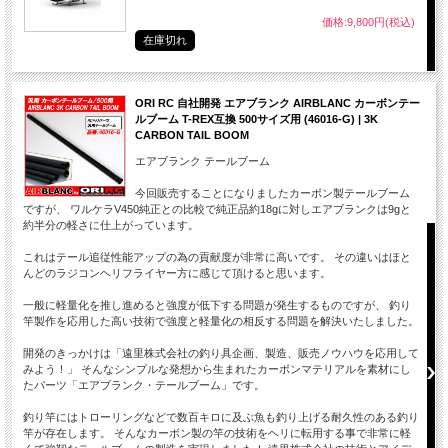
価格:9,800円(税込)
在庫切れ
ORI RC 自社開発 エアブランク AIRBLANC カーボンテー
ルブーム T-REX互換 500サイズ用 (46016-G) | 3K
CARBON TAIL BOOM
エアブランク テールブーム
今回販売することになりましたカーボン製テールブーム
ですが、 ワルケラV450純正との比較で純正品約18gに対しエアブランクは9gと
約半分の軽さに仕上がっています。
これはテール追従性能アップの為の貢献度が非常に高いです。 その違いはほと
んどのラジコンヘリフライヤー方に感じて頂けると思います。
一般に軽量化を推し進めると強度が低下する問題が発生するものですが、 釣り
竿製作を応用した高い技術で強度と軽量化の相反する問題を解決いたしました。
開発のきっかけは「遠里株式会社の釣り具企画、製造、販売ノウハウを応用して
みよう！」 そんなシンプルな発想から生まれたカーボンマテリアルを素材にし
たパーツ「エアブランク・テールブーム」です。
釣り竿にはトローリングなどで数百キロに及ぶ魚も釣り上げる耐久性のある釣り
竿が存在します。 そんなカーボン製の竿の技術をヘリに転用する事で非常に軽