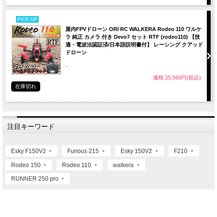
PICK UP
屋内FPVドローン ORI RC WALKERA Rodeo 110 ワルケ
ラ 純正 カメラ 付き Devo7 セット RTF (rodeo110) 【技
適・電波法認証済/日本語説明書付】 レーシング クアッド
ドローン
..
価格:25,560円(税込)
在庫切れ
注目キーワード
Esky F150V2
Furious 215
Esky 150V2
F210
Rodeo 150
Rodeo 110
walkera
RUNNER 250 pro