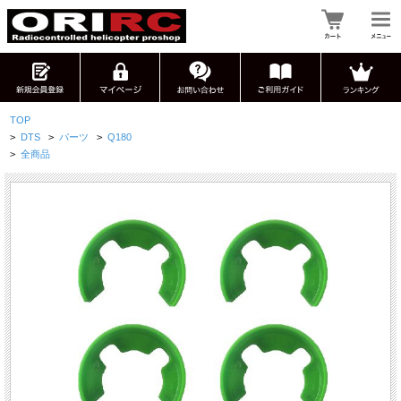
TOP
>
DTS
>
パーツ
>
Q180
>
全商品