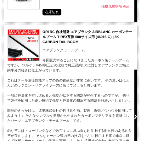
価格:9,800円(税込)
在庫切れ
ORI RC 自社開発 エアブランク AIRBLANC カーボンテー
ルブーム T-REX互換 500サイズ用 (46016-G) | 3K
CARBON TAIL BOOM
エアブランク テールブーム
今回販売することになりましたカーボン製テールブーム
ですが、 ワルケラV450純正との比較で純正品約18gに対しエアブランクは9gと
約半分の軽さに仕上がっています。
これはテール追従性能アップの為の貢献度が非常に高いです。 その違いはほと
んどのラジコンヘリフライヤー方に感じて頂けると思います。
一般に軽量化を推し進めると強度が低下する問題が発生するものですが、 釣り
竿製作を応用した高い技術で強度と軽量化の相反する問題を解決いたしました。
開発のきっかけは「遠里株式会社の釣り具企画、製造、販売ノウハウを応用して
みよう！」 そんなシンプルな発想から生まれたカーボンマテリアルを素材にし
たパーツ「エアブランク・テールブーム」です。
釣り竿にはトローリングなどで数百キロに及ぶ魚も釣り上げる耐久性のある釣り
竿が存在します。 そんなカーボン製の竿の技術をヘリに転用する事で非常に軽
くて強靭なテールブームの製造を実現しました！ 遠里株式会社の技術とアイデ