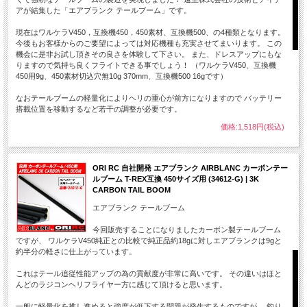
アが結集した「エアブランク テールブーム」です。
現在はワルケラV450，互換機450，450素材、互換機500、の4種類となります。
今後もお客様からのご要望によっては対応機種も充実させてまいります。 この
機会に是非お試し頂きその良さを体験して下さい。 また、ドレスアップにもな
りますので気持ち良くフライトできる事でしょう！ （ワルケラV450、互換機
450用9g、450素材切込穴無10g 370mm、互換機500 16gです）
なおテールブームの軽量化によりヘリの重心が前方になりますので バッテリー
搭載位置を移動するなど若干の調整が必要です。
価格:1,518円(税込)
ORI RC 自社開発 エアブランク AIRBLANC カーボンテー
ルブーム T-REX互換 450サイズ用 (34612-G) | 3K
CARBON TAIL BOOM
エアブランク テールブーム
今回販売することになりましたカーボン製テールブーム
ですが、 ワルケラV450純正との比較で純正品約18gに対しエアブランクは9gと
約半分の軽さに仕上がっています。
これはテール追従性能アップの為の貢献度が非常に高いです。 その違いはほと
んどのラジコンヘリフライヤー方に感じて頂けると思います。
一般に軽量化を推し進めると強度が低下する問題が発生するものですが、 釣り