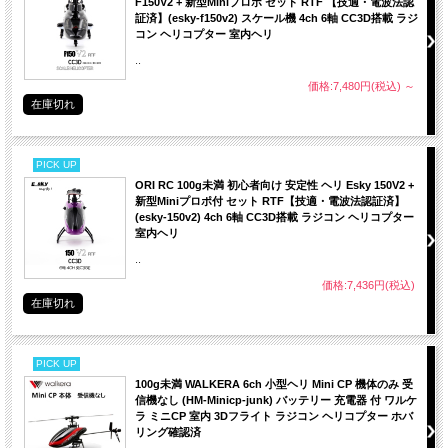
F150V2 + 新型Miniプロポ セット RTF 【技適・電波法認
証済】(esky-f150v2) スケール機 4ch 6軸 CC3D搭載 ラジ
コン ヘリコプター 室内ヘリ
..
価格:7,480円(税込)
～
在庫切れ
PICK UP
ORI RC 100g未満 初心者向け 安定性 ヘリ Esky 150V2 +
新型Miniプロポ付 セット RTF【技適・電波法認証済】
(esky-150v2) 4ch 6軸 CC3D搭載 ラジコン ヘリコプター
室内ヘリ
..
価格:7,436円(税込)
在庫切れ
PICK UP
100g未満 WALKERA 6ch 小型ヘリ Mini CP 機体のみ 受
信機なし (HM-Minicp-junk) バッテリー 充電器 付 ワルケ
ラ ミニCP 室内 3Dフライト ラジコン ヘリコプター ホバ
リング確認済