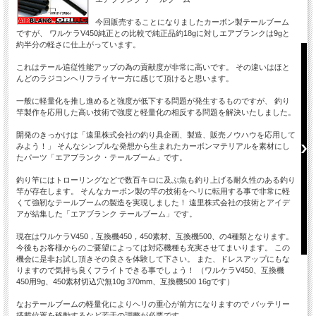
今回販売することになりましたカーボン製テールブーム
ですが、 ワルケラV450純正との比較で純正品約18gに対しエアブランクは9gと
約半分の軽さに仕上がっています。
これはテール追従性能アップの為の貢献度が非常に高いです。 その違いはほと
んどのラジコンヘリフライヤー方に感じて頂けると思います。
一般に軽量化を推し進めると強度が低下する問題が発生するものですが、 釣り
竿製作を応用した高い技術で強度と軽量化の相反する問題を解決いたしました。
開発のきっかけは「遠里株式会社の釣り具企画、製造、販売ノウハウを応用して
みよう！」 そんなシンプルな発想から生まれたカーボンマテリアルを素材にし
たパーツ「エアブランク・テールブーム」です。
釣り竿にはトローリングなどで数百キロに及ぶ魚も釣り上げる耐久性のある釣り
竿が存在します。 そんなカーボン製の竿の技術をヘリに転用する事で非常に軽
くて強靭なテールブームの製造を実現しました！ 遠里株式会社の技術とアイデ
アが結集した「エアブランク テールブーム」です。
現在はワルケラV450，互換機450，450素材、互換機500、の4種類となります。
今後もお客様からのご要望によっては対応機種も充実させてまいります。 この
機会に是非お試し頂きその良さを体験して下さい。 また、ドレスアップにもな
りますので気持ち良くフライトできる事でしょう！ （ワルケラV450、互換機
450用9g、450素材切込穴無10g 370mm、互換機500 16gです）
なおテールブームの軽量化によりヘリの重心が前方になりますので バッテリー
搭載位置を移動するなど若干の調整が必要です。