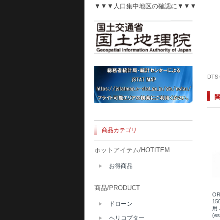
▼▼▼人口集中地区の確認に▼▼▼
DTS
商品カテゴリ
ホットアイテム/HOTITEM
お得商品
商品/PRODUCT
OR
15
ドローン
用
(e
ヘリコプター