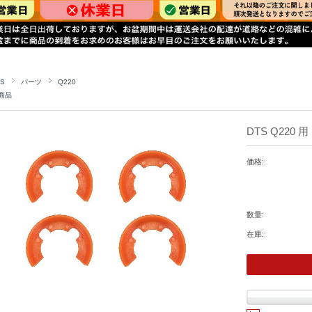
TS
パーツ
Q220
商品
DTS Q220 
価格:
数量:
在庫: