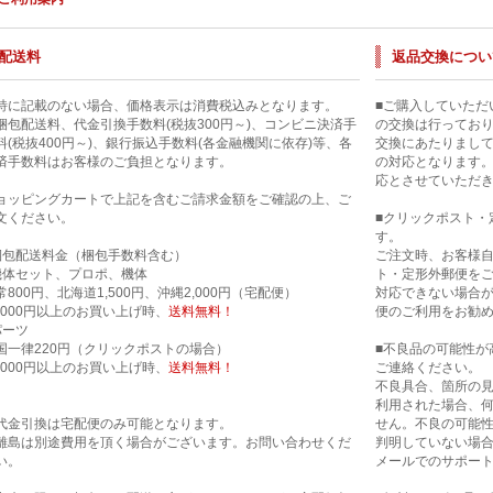
配送料
返品交換につい
特に記載のない場合、価格表示は消費税込みとなります。
■ご購入していただ
梱包配送料、代金引換手数料(税抜300円～)、コンビニ決済手
の交換は行ってお
料(税抜400円～)、銀行振込手数料(各金融機関に依存)等、各
交換にあたりまし
済手数料はお客様のご負担となります。
の対応となります
応とさせていただ
ョッピングカートで上記を含むご請求金額をご確認の上、ご
文ください。
■クリックポスト・
す。
梱包配送料金（梱包手数料含む）
ご注文時、お客様
機体セット、プロポ、機体
ト・定形外郵便を
常800円、北海道1,500円、沖縄2,000円（宅配便）
対応できない場合
0,000円以上のお買い上げ時、
送料無料！
便のご利用をお勧
パーツ
国一律220円（クリックポストの場合）
■不良品の可能性が
0,000円以上のお買い上げ時、
送料無料！
ご連絡ください。
不良具合、箇所の
利用された場合、
代金引換は宅配便のみ可能となります。
せん。不良の可能
離島は別途費用を頂く場合がございます。お問い合わせくだ
判明していない場合
い。
メールでのサポー