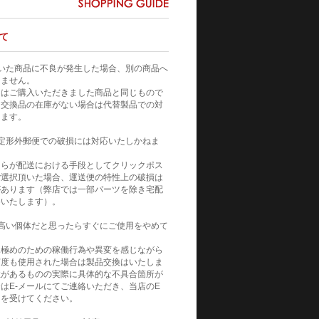
て
いた商品に不良が発生した場合、別の商品へ
りません。
てはご購入いただきました商品と同じもので
。交換品の在庫がない場合は代替製品での対
きます。
定形外郵便での破損には対応いたしかねま
自らが配送における手段としてクリックポス
ご選択頂いた場合、運送便の特性上の破損は
があります（弊店では一部パーツを除き宅配
めいたします）。
高い個体だと思ったらすぐにご使用をやめて
見極めのための稼働行為や異変を感じながら
何度も使用された場合は製品交換はいたしま
性があるものの実際に具体的な不具合箇所が
はE-メールにてご連絡いただき、当店のE
トを受けてください。