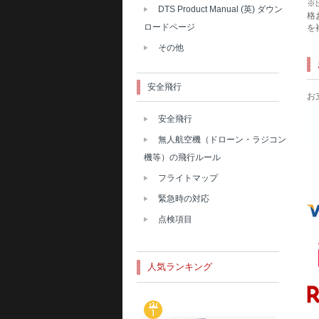
※
DTS Product Manual (英) ダウン
格
ロードページ
を
その他
安全飛行
お
安全飛行
無人航空機（ドローン・ラジコン
機等）の飛行ルール
フライトマップ
緊急時の対応
点検項目
人気ランキング