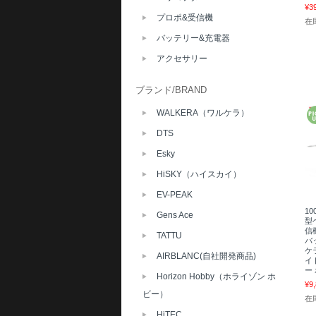
¥3
プロポ&受信機
在
バッテリー&充電器
アクセサリー
ブランド/BRAND
WALKERA（ワルケラ）
DTS
Esky
HiSKY（ハイスカイ）
EV-PEAK
10
Gens Ace
型ヘ
信機
TATTU
バ
ケ
AIRBLANC(自社開発商品)
イ
ー
Horizon Hobby（ホライゾン ホ
¥9
ビー）
在
HiTEC