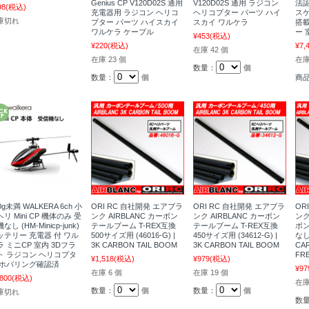
Genius CP V120D02S 通用
V120D02S 通用 ラジコン
法認
98
(税込)
充電器用 ラジコン ヘリコ
ヘリコプター パーツ ハイ
スケ
庫切れ
プター パーツ ハイスカイ
スカイ ワルケラ
搭載
ワルケラ ケーブル
ー 
¥453
(税込)
¥220
(税込)
¥7,
在庫 42 個
在庫 23 個
在
数量：
個
数量：
個
商
0g未満 WALKERA 6ch 小
ORI RC 自社開発 エアブラ
ORI RC 自社開発 エアブラ
OR
リ Mini CP 機体のみ 受
ンク AIRBLANC カーボン
ンク AIRBLANC カーボン
ンク
なし (HM-Minicp-junk)
テールブーム T-REX互換
テールブーム T-REX互換
ボン
ッテリー 充電器 付 ワル
500サイズ用 (46016-G) |
450サイズ用 (34612-G) |
なし
ラ ミニCP 室内 3Dフラ
3K CARBON TAIL BOOM
3K CARBON TAIL BOOM
CA
ト ラジコン ヘリコプタ
FRE
¥1,518
(税込)
¥979
(税込)
 ホバリング確認済
¥97
在庫 6 個
在庫 19 個
,800
(税込)
在庫
数量：
個
数量：
個
庫切れ
数