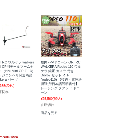
I RC ワルケラ walkera
屋内FPVドローン ORI RC
ini CP用テールブームセ
WALKERA Rodeo 110 ワル
（HM-Mini-CP-Z-13）
ケラ 純正 カメラ 付き
ラジコンヘリ関連商品
Devo7 セット RTF
lkera パーツ
(rodeo110) 【技適・電波法
認証済/日本語説明書付】
,155
(税込)
レーシング クアッド ドロ
庫切れ
ーン
¥25,560
(税込)
在庫切れ
商品を見る
ご利用案内