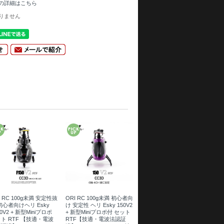
の詳細はこちら
りません
I RC 100g未満 安定性抜
ORI RC 100g未満 初心者向
初心者向けヘリ Esky
け 安定性 ヘリ Esky 150V2
50V2 + 新型Miniプロポ
+ 新型Miniプロポ付 セット
ト RTF 【技適・電波
RTF【技適・電波法認証