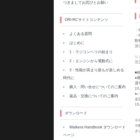
つきましてお詫びとお願い
ORI-RCサイトコンテンツ
・
よくある質問
・
数
はじめに
決
1：ラジコンヘリの始まり
シ
2：エンジンから電動式に
注
3：性能が高まり誰もが楽しめる
■
●
時代に
通
購入・問い合せについてのご案内
1
●
返品・交換についてのご案内
全
1
ダウンロード
※
※
Walkera Handbook ダウンロード
さ
ページ