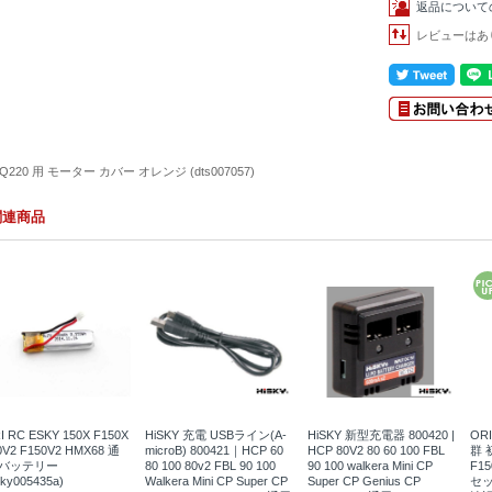
返品について
レビューはあ
 Q220 用 モーター カバー オレンジ (dts007057)
関連商品
I RC ESKY 150X F150X
HiSKY 充電 USBライン(A-
HiSKY 新型充電器 800420 |
OR
0V2 F150V2 HMX68 通
microB) 800421｜HCP 60
HCP 80V2 80 60 100 FBL
群 
 バッテリー
80 100 80v2 FBL 90 100
90 100 walkera Mini CP
F1
sky005435a)
Walkera Mini CP Super CP
Super CP Genius CP
セッ