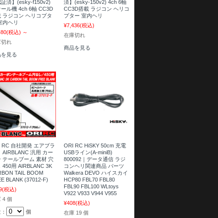
証済】(esky-f150v2)
済】(esky-150v2) 4ch 6軸
ール機 4ch 6軸 CC3D
CC3D搭載 ラジコン ヘリコ
 ラジコン ヘリコプタ
プター 室内ヘリ
室内ヘリ
¥7,436
(税込)
480
(税込)
～
在庫切れ
庫切れ
商品を見る
品を見る
I RC 自社開発 エアブラ
ORI RC HiSKY 50cm 充電
 AIRBLANC 汎用 カー
USBライン(A-miniB)
 テールブーム 素材 穴
800092｜データ通信 ラジ
 450用 AIRBLANC 3K
コンヘリ関連商品 パーツ
RBON TAIL BOOM
Walkera DEVO ハイスカイ
E BLANK (37012-F)
HCP80 FBL70 FBL80
FBL90 FBL100 WLtoys
9
(税込)
V922 V933 V944 V955
 4 個
¥408
(税込)
量：
個
在庫 19 個