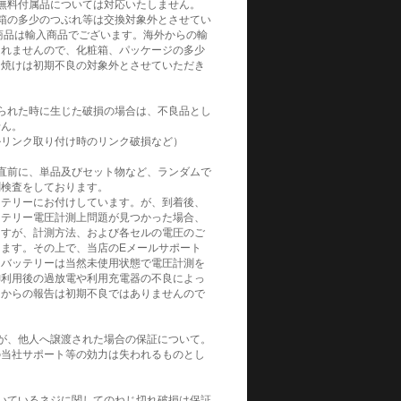
無料付属品については対応いたしません。
箱の多少のつぶれ等は交換対象外とさせてい
商品は輸入商品でございます。海外からの輸
られませんので、化粧箱、パッケージの多少
日焼けは初期不良の対象外とさせていただき
られた時に生じた破損の場合は、不良品とし
せん。
ルリンク取り付け時のリンク破損など）
直前に、単品及びセット物など、ランダムで
測検査をしております。
ッテリーにお付けしています。が、到着後、
ッテリー電圧計測上問題が見つかった場合、
ますが、計測方法、および各セルの電圧のご
ます。その上で、当店のEメールサポート
。バッテリーは当然未使用状態で電圧計測を
御利用後の過放電や利用充電器の不良によっ
てからの報告は初期不良ではありませんので
が、他人へ譲渡された場合の保証について。
の当社サポート等の効力は失われるものとし
いているネジに関してのねじ切れ破損は保証