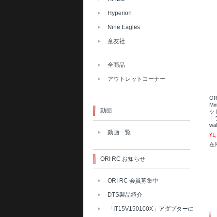
Hyperion
Nine Eagles
童友社
全商品
アウトレットコーナー
OR
M
動画
ット
｜
wa
動画一覧
¥1
在
ORI RC お知らせ
ORI RC 会員募集中
DTS製品紹介
「IT15V150100X」アダプターに