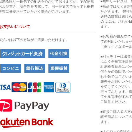
出来る限り一梱包での配送を心がけておりますが、宅配便規
■無料サービス品、
および重さ、安全性を考慮して、同一注文内であっても梱包
■商品ではなく化粧
複数に分割させていただく場合がございます。
ただきます。 弊社
送時の影響は避け
のつぶれ、汚れや
お支払いについて
ます。
■お客様が組み立て
支払いは以下の方法がご選択いただけます。
ての対応いたしま
（例：小さなボー
■バッテリーは出荷
はなく全量電圧計
計測検査結果はバ
何らかの原因でバ
お手数ではござい
報告をお願いいたし
を受けてください
行っております。
てセル電圧がずれ
ご留意ください。
■直接ご購入者の方
該当商品について
ます。
■ネジロック剤の付