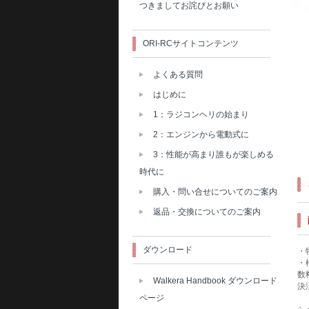
つきましてお詫びとお願い
ORI-RCサイトコンテンツ
よくある質問
はじめに
1：ラジコンヘリの始まり
2：エンジンから電動式に
3：性能が高まり誰もが楽しめる
時代に
購入・問い合せについてのご案内
返品・交換についてのご案内
ダウンロード
・
・
数
Walkera Handbook ダウンロード
決
ページ