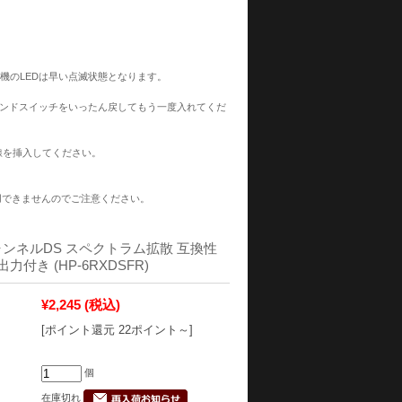
信機のLEDは早い点滅状態となります。
インドスイッチをいったん戻してもう一度入れてくだ
M線を挿入してください。
用できませんのでご注意ください。
 チャンネルDS スペクトラム拡散 互換性
出力付き (HP-6RXDSFR)
¥2,245
(税込)
[ポイント還元 22ポイント～]
個
在庫切れ