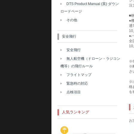
シ
DTS Product Manual (英) ダウン
注
ロードページ
■
その他
●
通
1
●
安全飛行
全
1
安全飛行
無人航空機（ドローン・ラジコン
※
機等）の飛行ルール
※
さ
フライトマップ
※
緊急時の対応
格
を
点検項目
人気ランキング
お