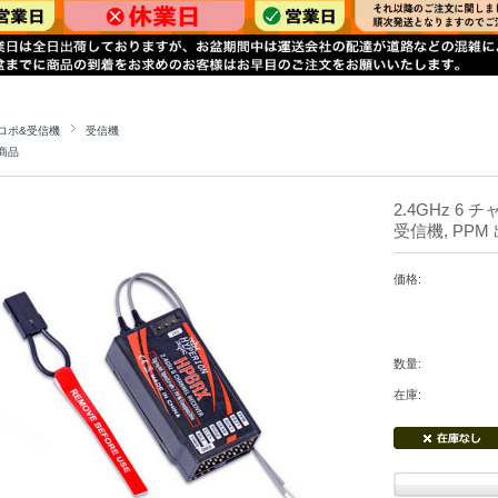
ロポ&受信機
受信機
商品
2.4GHz 6
受信機, PPM 
価格:
数量:
在庫: