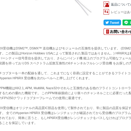
返品について
レビューはあ
RX受信機はDSM2™, DSMX™ 送信機およびモジュールの互換性を提供しています。 (DSM2™そして
す。この製品はHorizon Hobbies USAによって製造された製品ではありません。) HR
バーシティー信号受信を提供しており、さらにバインド機 能上のプログラム可能なフェー
範囲を持っておりDS スペクトラム拡散互換性の6チャンネルフルレンジ受信機 をお探し
チコプターを一本の配線を通して、これまでになく容易に設定することができるフライトコン
Hyperion HP6RX 受信機を次のレベルへと押し上げてくれます。
PPM機能はKK2.1, APM, MultiWii, Naze32やそれらと互換性のある他のフライト
するための優れた機能です。 このPPM単線接続により個々のチャンネルごとに必要だった
のFPV250クワッドコプターフレームでの使用に最適です。
6RX受信機はオリジナルの高品質IC部品を使用して製作されており、常に製品の品質を保証
す。 全てのHyperion HP6RX 受信機はレンジチェックが確認されてから受信機のプロ
されており、簡単に言うと、もしHP6RX受信機がレンジチェックをパスしなければプログ
ることを保証しています。