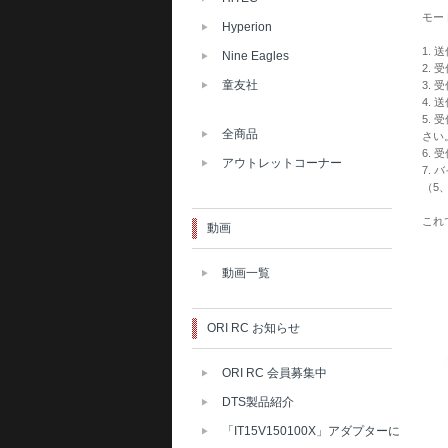
モー
Hyperion
1.
Nine Eagles
2.
童友社
3.
4.
5.
全商品
さい
6.
アウトレットコーナー
7.
（5
これ
動画
動画一覧
ORI RC お知らせ
ORI RC 会員募集中
DTS製品紹介
「IT15V150100X」アダプターに