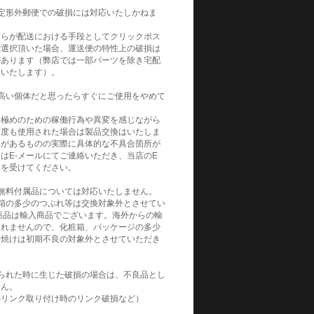
定形外郵便での破損には対応いたしかねま
自らが配送における手段としてクリックポス
ご選択頂いた場合、運送便の特性上の破損は
があります（弊店では一部パーツを除き宅配
めいたします）。
高い個体だと思ったらすぐにご使用をやめて
見極めのための稼働行為や異変を感じながら
何度も使用された場合は製品交換はいたしま
性があるものの実際に具体的な不具合箇所が
はE-メールにてご連絡いただき、当店のE
トを受けてください。
無料付属品については対応いたしません。
箱の多少のつぶれ等は交換対象外とさせてい
商品は輸入商品でございます。海外からの輸
られませんので、化粧箱、パッケージの多少
日焼けは初期不良の対象外とさせていただき
られた時に生じた破損の場合は、不良品とし
せん。
ルリンク取り付け時のリンク破損など）