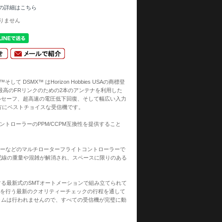
の詳細はこちら
りません
 DSMX™ はHorizon Hobbies USAの商標登
6RXは最高のFRリンクのための2本のアンテナを利用した
ルセーフ、超高速の電圧低下回復、そして幅広い入力
の方にベストチョイスな受信機です。
トローラーのPPM/CCPM互換性を提供すること
コントローラーなどのマルチローターフライトコントローラーで
配線の重量や混雑が解消され、スペースに限りのある
する最新式のSMTオートメーションで組み立てられて
グラムを行う最新のクオリティーチェックの行程を通して
ラムは行われませんので、すべての受信機が完璧に動