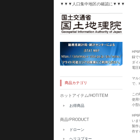
▼▼▼人口集中地区の確認に▼▼▼
HP6
録で
ダイ
電圧
マル
商品カテゴリ
で、
この
ホットアイテム/HOTITEM
使用
小型
お得商品
HP
商品/PRODUCT
いま
製作
ドローン
作す
ヘリコプター