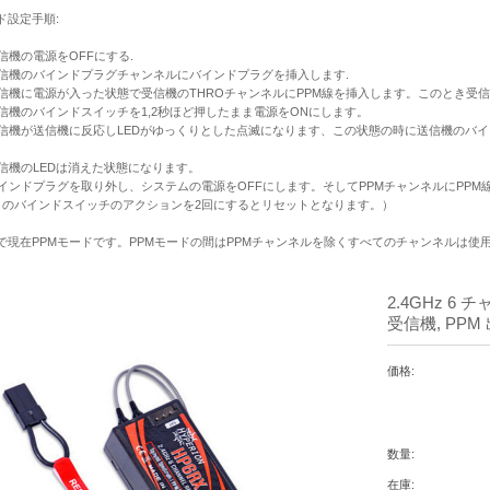
ド設定手順:
 送信機の電源をOFFにする.
 受信機のバインドプラグチャンネルにバインドプラグを挿入します.
 受信機に電源が入った状態で受信機のTHROチャンネルにPPM線を挿入します。このとき受
 送信機のバインドスイッチを1,2秒ほど押したまま電源をONにします。
 受信機が送信機に反応しLEDがゆっくりとした点滅になります、この状態の時に送信機のバ
。
 受信機のLEDは消えた状態になります。
 バインドプラグを取り外し、システムの電源をOFFにします。そしてPPMチャンネルにPP
、のバインドスイッチのアクションを2回にするとリセットとなります。）
で現在PPMモードです。PPMモードの間はPPMチャンネルを除くすべてのチャンネルは使
2.4GHz 6
受信機, PPM 
価格:
数量:
在庫: