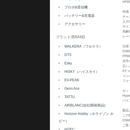
HP
プロポ&受信機
特徴
バッテリー&充電器
チャン
入力電
アクセサリー
サイズ
高解像
レー
ブランド/BRAND
WALKERA（ワルケラ）
仕様
DS
DTS
PP
信号
Esky
広い入
6チ
HiSKY（ハイスカイ）
コン
EV-PEAK
フェ
Gens Ace
セッ
Hyp
TATTU
バイ
AIRBLANC(自社開発商品)
製品
Horizon Hobby（ホライゾン ホ
この製
DSM
ビー）
ご覧
HiTEC