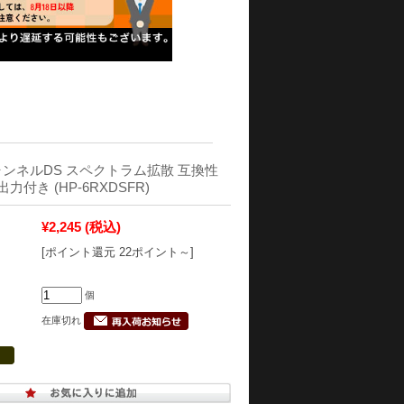
 チャンネルDS スペクトラム拡散 互換性
出力付き (HP-6RXDSFR)
¥2,245
(税込)
[ポイント還元 22ポイント～]
個
在庫切れ