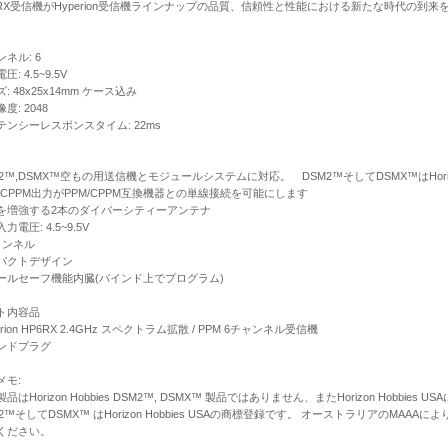
6RX受信機がHyperion受信機ラインナップの品質、信頼性と性能における新たな時代の到来
ネル: 6
圧: 4.5~9.5V
: 48x25x14mm ケース込み
度: 2048
テンシーレスポンスタイム: 22ms
M2™,DSMX™空もの用送信機とモジュールシステムに対応。 DSM2™そしてDSMX™はHorizo
M/CPPM出力がPPM/CPPM互換機器との単線接続を可能にします
を増強する2本のダイバーシティーアンテナ
力電圧: 4.5~9.5V
ャンネル
パクトデザイン
ールセーフ機能内臓(バインド上でプログラム)
ト内容品
erion HP6RX 2.4GHz スペクトラム拡散 / PPM 6チャンネル受信機
ンドプラグ
メモ:
品はHorizon Hobbies DSM2™, DSMX™ 製品ではありません、またHorizon Hobb
2™そしてDSMX™ はHorizon Hobbies USAの商標登録です。 オーストラリアのMAAA
ください。