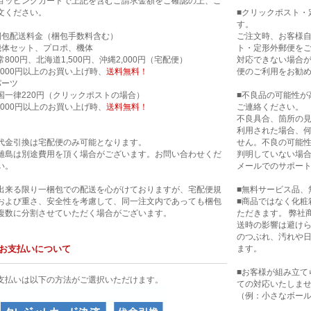
ョッピングカートで上記を含むご請求金額をご確認の上、ご
文ください。
■クリックポスト・
す。
梱包配送料金（梱包手数料含む）
ご注文時、お客様
機体セット、プロポ、機体
ト・定形外郵便を
常800円、北海道1,500円、沖縄2,000円（宅配便）
対応できない場合
0,000円以上のお買い上げ時、
送料無料！
便のご利用をお勧
パーツ
国一律220円（クリックポストの場合）
■不良品の可能性が
0,000円以上のお買い上げ時、
送料無料！
ご連絡ください。
不良具合、箇所の
利用された場合、
代金引換は宅配便のみ可能となります。
せん。不良の可能
離島は別途費用を頂く場合がございます。お問い合わせくだ
判明していない場合
い。
メールでのサポー
出来る限り一梱包での配送を心がけておりますが、宅配便規
■無料サービス品、
および重さ、安全性を考慮して、同一注文内であっても梱包
■商品ではなく化粧
複数に分割させていただく場合がございます。
ただきます。 弊社
送時の影響は避け
のつぶれ、汚れや
お支払いについて
ます。
■お客様が組み立て
支払いは以下の方法がご選択いただけます。
ての対応いたしま
（例：小さなボー