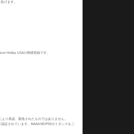
を告げます。
n Hobby USAの商標登録です。
ies USAにより承認、製造されたものではありません。
により認証されています。MAAA MOP58ガイダンスをご