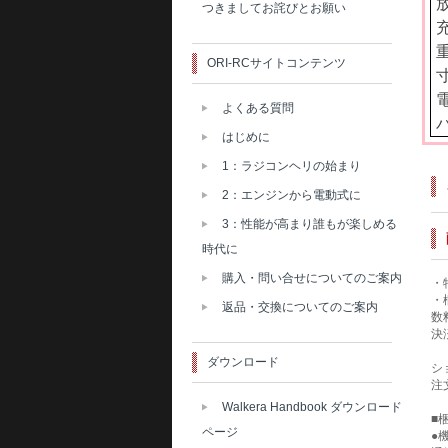
放
つきましてお詫びとお願い
充
重
ORI-RCサイトコンテンツ
寸
電
よくある質問
はじめに
1：ラジコンヘリの始まり
2：エンジンから電動式に
3：性能が高まり誰もが楽しめる
時代に
購入・問い合せについてのご案内
・
・
返品・交換についてのご案内
数
決
ダウンロード
シ
注
Walkera Handbook ダウンロード
■
ページ
●