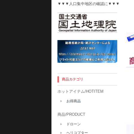
▼▼▼人口集中地区の確認に▼▼▼
商品カテゴリ
ホットアイテム/HOTITEM
お得商品
商品/PRODUCT
ドローン
ヘリコプター