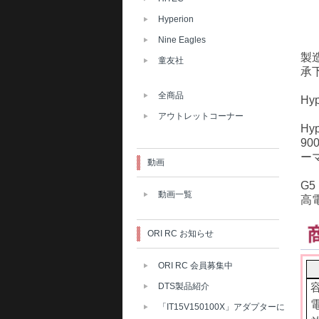
Hyperion
Nine Eagles
製
童友社
承
全商品
H
アウトレットコーナー
H
9
ー
動画
G
動画一覧
高
ORI RC お知らせ
ORI RC 会員募集中
DTS製品紹介
容
電
「IT15V150100X」アダプターに