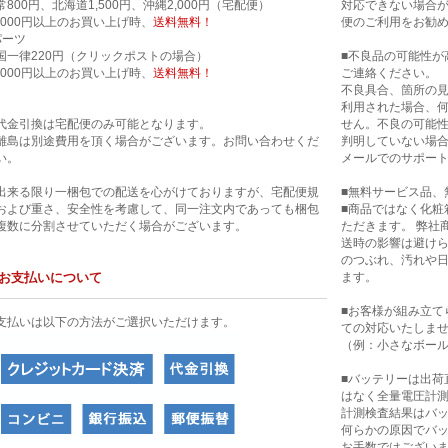
常800円、北海道1,500円、沖縄2,000円（宅配便）
対応できない場合
0,000円以上のお買い上げ時、
送料無料！
便のご利用をお勧
パーツ
国一律220円（クリックポストの場合）
■不良品の可能性が
0,000円以上のお買い上げ時、
送料無料！
ご連絡ください。
不良具合、箇所の
利用された場合、
代金引換は宅配便のみ可能となります。
せん。不良の可能
離島は別途費用を頂く場合がございます。お問い合わせくだ
判明していない場合
い。
メールでのサポー
出来る限り一梱包での配送を心がけておりますが、宅配便規
■無料サービス品、
および重さ、安全性を考慮して、同一注文内であっても梱包
■商品ではなく化粧
複数に分割させていただく場合がございます。
ただきます。 弊社
送時の影響は避け
のつぶれ、汚れや
お支払いについて
ます。
■お客様が組み立て
支払いは以下の方法がご選択いただけます。
ての対応いたしま
（例：小さなボー
■バッテリーは出荷
はなく全量電圧計
計測検査結果はバ
何らかの原因でバ
お手数ではござい