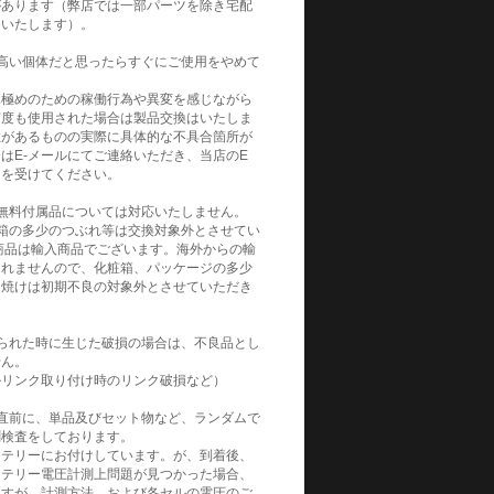
があります（弊店では一部パーツを除き宅配
めいたします）。
高い個体だと思ったらすぐにご使用をやめて
見極めのための稼働行為や異変を感じながら
何度も使用された場合は製品交換はいたしま
性があるものの実際に具体的な不具合箇所が
はE-メールにてご連絡いただき、当店のE
トを受けてください。
無料付属品については対応いたしません。
箱の多少のつぶれ等は交換対象外とさせてい
商品は輸入商品でございます。海外からの輸
られませんので、化粧箱、パッケージの多少
日焼けは初期不良の対象外とさせていただき
られた時に生じた破損の場合は、不良品とし
せん。
ルリンク取り付け時のリンク破損など）
直前に、単品及びセット物など、ランダムで
測検査をしております。
ッテリーにお付けしています。が、到着後、
ッテリー電圧計測上問題が見つかった場合、
ますが、計測方法、および各セルの電圧のご