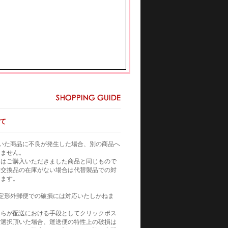
て
いた商品に不良が発生した場合、別の商品へ
りません。
てはご購入いただきました商品と同じもので
。交換品の在庫がない場合は代替製品での対
きます。
定形外郵便での破損には対応いたしかねま
自らが配送における手段としてクリックポス
ご選択頂いた場合、運送便の特性上の破損は