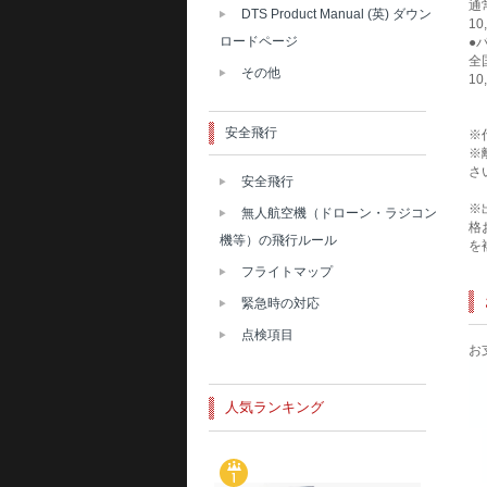
通
DTS Product Manual (英) ダウン
1
ロードページ
●
全
その他
1
安全飛行
※
※
さ
安全飛行
※
無人航空機（ドローン・ラジコン
格
機等）の飛行ルール
を
フライトマップ
緊急時の対応
点検項目
お
人気ランキング