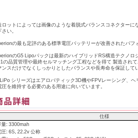
造ロットによっては画像のような着脱式バランスコネクターに
下さい。
yperionの最も定評のある標準電圧バッテリーが改善されたパ
yperionのG5 Lipoパックは最新のハイブリッドRS構造テク
001の品質管理や最終セルマッチング工程などを得て 製造され
マンスだけでなくしっかりとしたバランスや長寿命を保証して
5 LiPo シリーズはエアロバティック3D機やFPVレーシング
電圧を維持する必要のある用途に向いています。
仕様
量: 3300mah
圧: 6S, 22.2v 公称