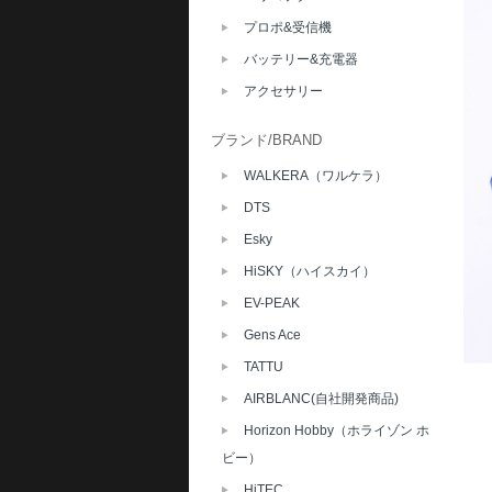
プロポ&受信機
バッテリー&充電器
アクセサリー
ブランド/BRAND
WALKERA（ワルケラ）
DTS
Esky
HiSKY（ハイスカイ）
EV-PEAK
Gens Ace
TATTU
AIRBLANC(自社開発商品)
Horizon Hobby（ホライゾン ホ
ビー）
HiTEC