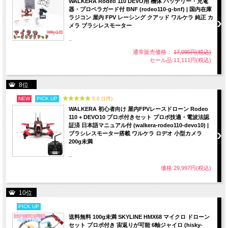
WALKERA Rodeo 110 DEVO用 機体 バッテリー・充電
器・プロペラガード付 BNF (rodeo110-g-bnf) | 国内在庫
・1 *BETAFPV VR02FPVゴーグル
ラジコン 屋内 FPV レーシング クアッド ワルケラ 純正 カ
・1 *調整可能なヘッドバンド
メラ ブラシレスモーター
..
通常販売価格：
17,095円(税込)
セール品:11,111円(税込)
8位
NEW
PICK UP
5.0 (1件)
WALKERA 初心者向け 屋内FPVレースドローン Rodeo
110 + DEVO10 プロポ付きセット プロポ技適・電波法認
証済 日本語マニュアル付 (walkera-rodeo110-devo10) |
ブラシレスモーター搭載 ワルケラ ロデオ 小型カメラ
200g未満
..
価格:29,997円(税込)
10位
PICK UP
送料無料 100g未満 SKYLINE HMX68 マイクロ ドローン
セット プロポ付き 宙返りが可能 6軸ジャイロ (hisky-