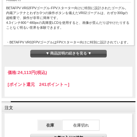
BETAFPV VR02FPVゴーグル-FPVスターター向けに特別に設計されたゴーグル。
内蔵アンテナとわずか3つの操作ボタンを備えたVR02ゴーグルは、わずか300gの
超軽量で、操作が非常に簡単です。
4.3インチ800 * 480pxの高輝度LCDを使用すると、画像が歪んだりぼやけたりする
ことなく明るい世界を体験できます。
・BETAFPV VR02FPVゴーグルはFPVスターター向けに特別に設計されています。
内蔵アンテナと3つのコンパクトな操作ボタンを備えたVR02ゴーグルは、300g
の軽量で操作が簡単です。
▼ 商品説明の続きを見る ▼
・4.3インチ800 * 480px HD高輝度LCDを搭載し、調整されています。
・周波数掃引機能と高速周波数自動検索機能（わずか2.5秒の高速周波数検索）を
アップグレードし、
より強力なバンドを簡単に見つけて、より良い飛行体験を得ることができます。
価格:
24,113円
(税込)
・フォームスポンジのフェースプレートと調整可能なヘッドバンドを備え完全にフ
ィットします。
[ポイント還元 241ポイント～]
・特にRaceBandを備えた内蔵の超高感度5.8GHz40chレシーバー。
・高度な自動検索機能が付属し、画面に動作頻度を表示します。
内蔵バッテリーを充電するためにはmicro USB Type-Cのケーブルと充電器等が必
要です。
注文
AC100Vからゴーグルに充電できるUSBアダプターを使用される場合は2A以上のも
のが推奨となります。
在庫
在庫切れ
仕様