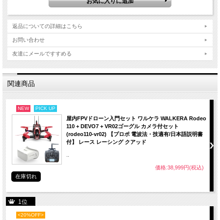
本体
・寸法：126x143x86.3mm
返品についての詳細はこちら
・重量：2時間2000mAhバッテリーで300g
・ベルト：3方向に調整可能なベルト
お問い合わせ
画面
友達にメールですすめる
・画面サイズ：4.3インチ
・画面解像度： 800 * 480ピクセル
・画面の明るさ：300cd / m2
関連商品
・視野角：55°
ジャック
・タイプC充電
NEW
PICK UP
・電圧：3.7V、デバイスの動作電流は500mA@3.7V
屋内FPVドローン入門セット ワルケラ WALKERA Rodeo
・電流：500mA
110 + DEVO7 + VR02ゴーグル カメラ付セット
(rodeo110-vr02) 【プロポ 電波法・技適有/日本語説明書
電池
付】 レース レーシング クアッド
・3.7V / 2000mAhの大容量ポリマー電池を内蔵し、充電中はLEDが点灯します。
充電が完了すると、LEDが消灯します。
..
・フル充電は約2時間です。
価格:38,999円(税込)
在庫切れ
バンドとチャンネルの選択
BETAFPV VR02 FPVゴーグルには、周波数掃引機能と高速周波数自動検索機能が
1位
あり、
<20%OFF>
より強力なバンドを見つけ、より良い飛行体験を得るのに役立ちます。