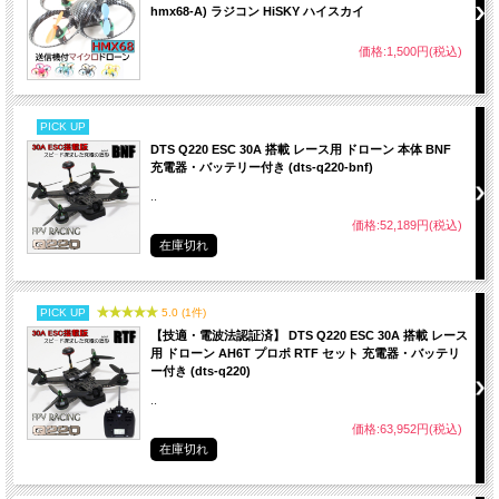
hmx68-A) ラジコン HiSKY ハイスカイ
価格:1,500円(税込)
PICK UP
DTS Q220 ESC 30A 搭載 レース用 ドローン 本体 BNF
充電器・バッテリー付き (dts-q220-bnf)
..
価格:52,189円(税込)
在庫切れ
PICK UP
5.0 (1件)
【技適・電波法認証済】 DTS Q220 ESC 30A 搭載 レース
用 ドローン AH6T プロポ RTF セット 充電器・バッテリ
ー付き (dts-q220)
..
価格:63,952円(税込)
在庫切れ