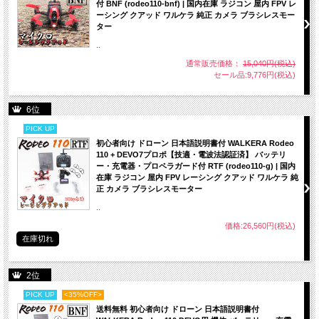
付 BNF (rodeo110-bnf) | 国内在庫 ラジコン 屋内 FPV レ
頻度の自動検索プロセスは2.5秒です。
ーシング クアッド ワルケラ 純正 カメラ ブラシレスモー
周波数自動検索が終了すると、ビープ音が2回鳴り 、対応するドローンのバンドに
ター
ジャンプします。
..
通常販売価格：
15,040円(税込)
取扱説明書
セール品:9,776円(税込)
キー
6位
・電源のオン/オフ
デフォルトモードでは、左にフリックしてオフにし、右にフリックしてオンにする
PICK UP
と、通常の起動後に画面が点灯します。
初心者向け ドローン 日本語説明書付 WALKERA Rodeo
110 + DEVO7プロポ【技適・電波法認証済】 バッテリ
・バンド+
ー・充電器・プロペラガード付 RTF (rodeo110-g) | 国内
デフォルトモード、バンド+オプションA、B、E、F、R、Lサイクル選択のための
在庫 ラジコン 屋内 FPV レーシング クアッド ワルケラ 純
短押し。
正 カメラ ブラシレスモーター
・探す
..
デフォルトモード、電源を入れた後、「S」ボタンを短く押してスイープインター
フェースに入ります。
価格:26,560円(税込)
「S」ボタンを1秒間押し続けると、周波数の自動検索が開始されます。
在庫切れ
・CH +
デフォルトモード、CH 1～8サイクルの短押し。
2位
PICK UP
<35%OFF>
送料無料 初心者向け ドローン 日本語説明書付
パッケージ