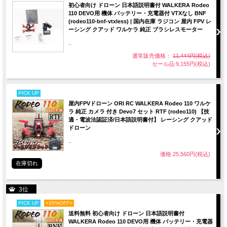
初心者向け ドローン 日本語説明書付 WALKERA Rodeo
周波数掃引機能は、各チャネルの占有状況を表示できるため、
110 DEVO用 機体 バッテリー・充電器付 VTXなし BNF
より良い帯域で飛行し、飛行体験を向上させることができます。
(rodeo110-bnf-vtxless) | 国内在庫 ラジコン 屋内 FPV レ
ーシング クアッド ワルケラ 純正 ブラシレスモーター
..
周波数掃引機能の使い方は？
通常販売価格：
11,444円(税込)
電源を入れた後、以下に示すように、「S」ボタンを短く押してスイープインター
セール品:9,155円(税込)
フェイスに入ります。
「バンド+」および「Ch +」ボタンを使用してバンドを変更できます。
PICK UP
屋内FPVドローン ORI RC WALKERA Rodeo 110 ワルケ
緑・・・0 ＜RSSI ＜20、占有されていない
ラ 純正 カメラ 付き Devo7 セット RTF (rodeo110) 【技
黄・・・20 ＜RSSI ＜70、遠くのバンドを占有しているドローンがある、または干
適・電波法認証済/日本語説明書付】 レーシング クアッド
渉がある
ドローン
赤・・・70 ＜RSSI ＜99、占有
..
白・・・現在のバンド（スイープ結果で最も高いRSSI）
価格:25,560円(税込)
在庫切れ
高速周波数検索機能を使用することもでき、強力なバンドを速く簡単に見つけるこ
とが できます。
3位
高速周波数検索機能の使い方は？
PICK UP
<35%OFF>
送料無料 初心者向け ドローン 日本語説明書付
電源を入れた後、「S」ボタンを1秒間押し続けると、周波数の自動検索が開始さ
WALKERA Rodeo 110 DEVO用 機体 バッテリー・充電器
れます。