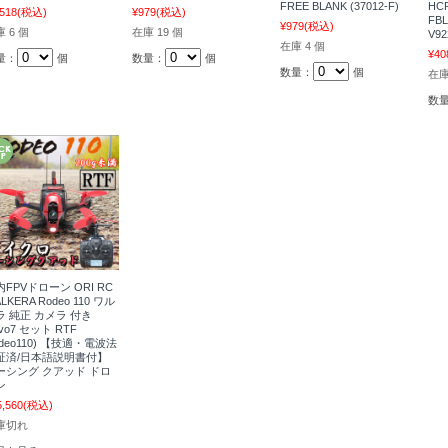
FREE BLANK (37012-F)
HCP
,518
(税込)
¥979
(税込)
FBL
¥979
(税込)
 6 個
在庫 19 個
V92
在庫 4 個
¥40
量：
個
数量：
個
数量：
個
在庫
数
内FPVドローン ORI RC
LKERA Rodeo 110 ワル
ラ 純正 カメラ 付き
vo7 セット RTF
odeo110) 【技適・電波法
証済/日本語説明書付】
ーシング クアッド ドロ
ン
5,560
(税込)
庫切れ