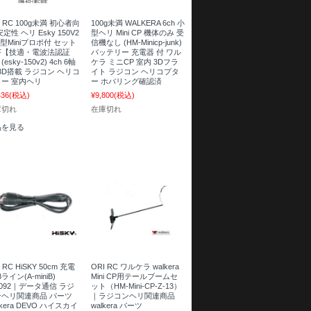
I RC 100g未満 初心者向
100g未満 WALKERA 6ch 小
安定性 ヘリ Esky 150V2
型ヘリ Mini CP 機体のみ 受
新型Miniプロポ付 セット
信機なし (HM-Minicp-junk)
TF【技適・電波法認証
バッテリー 充電器 付 ワル
esky-150v2) 4ch 6軸
ケラ ミニCP 室内 3Dフラ
3D搭載 ラジコン ヘリコ
イト ラジコン ヘリコプタ
ー 室内ヘリ
ー ホバリング確認済
436
(税込)
¥9,800
(税込)
庫切れ
在庫切れ
品を見る
 RC HiSKY 50cm 充電
ORI RC ワルケラ walkera
ライン(A-miniB)
Mini CP用テールブームセ
0092｜データ通信 ラジ
ット（HM-Mini-CP-Z-13）
ンヘリ関連商品 パーツ
｜ラジコンヘリ関連商品
lkera DEVO ハイスカイ
walkera パーツ