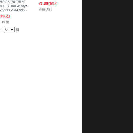
80 FBL70 FBL80
¥1,155
(税込)
90 FBL100 WLtoys
在庫切れ
2 V933 V944 V955
8
(税込)
 19 個
量：
個