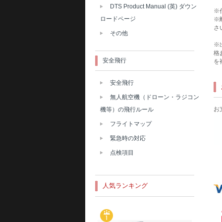
DTS Product Manual (英) ダウン
※
ロードページ
※
さ
その他
※
格
安全飛行
を
安全飛行
無人航空機（ドローン・ラジコン
お
機等）の飛行ルール
フライトマップ
緊急時の対応
点検項目
人気ランキング