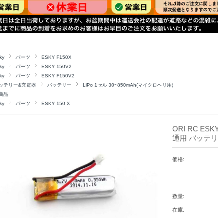
ky
パーツ
ESKY F150X
ky
パーツ
ESKY 150V2
ky
パーツ
ESKY F150V2
ッテリー&充電器
バッテリー
LiPo 1セル 30~850mAh(マイクロヘリ用)
商品
ky
パーツ
ESKY 150 X
ORI RC ESKY
通用 バッテリー 
価格:
数量:
在庫: