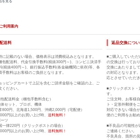
品を見る
ご利用案内
配送料
返品交換につい
特に記載のない場合、価格表示は消費税込みとなります。
■ご購入していただ
梱包配送料、代金引換手数料(税抜300円～)、コンビニ決済手
の交換は行ってお
料(税抜400円～)、銀行振込手数料(各金融機関に依存)等、各
交換にあたりまし
済手数料はお客様のご負担となります。
の対応となります
応とさせていただ
ョッピングカートで上記を含むご請求金額をご確認の上、ご
文ください。
■クリックポスト・
す。
梱包配送料金（梱包手数料含む）
ご注文時、お客様
機体セット、プロポ、機体
ト・定形外郵便を
常800円、北海道1,500円、沖縄2,000円（宅配便）
対応できない場合
0,000円以上のお買い上げ時、
送料無料！
便のご利用をお勧
パーツ
国一律220円（クリックポストの場合）
■不良品の可能性が
0,000円以上のお買い上げ時、
送料無料！
ご連絡ください。
不良具合、箇所の