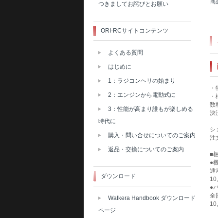
商
つきましてお詫びとお願い
ORI-RCサイトコンテンツ
よくある質問
はじめに
1：ラジコンヘリの始まり
・
2：エンジンから電動式に
・
数
3：性能が高まり誰もが楽しめる
決
時代に
シ
購入・問い合せについてのご案内
注
返品・交換についてのご案内
■
●
通
ダウンロード
1
●
全
Walkera Handbook ダウンロード
1
ページ