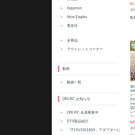
¥1
Hyperion
在庫
Nine Eagles
数
童友社
全商品
アウトレットコーナー
動画
動画一覧
屋
WA
ケ
ORI RC お知らせ
De
(r
認
レ
ORI RC 会員募集中
ー
DTS製品紹介
¥2
在
「IT15V150100X」アダプターに