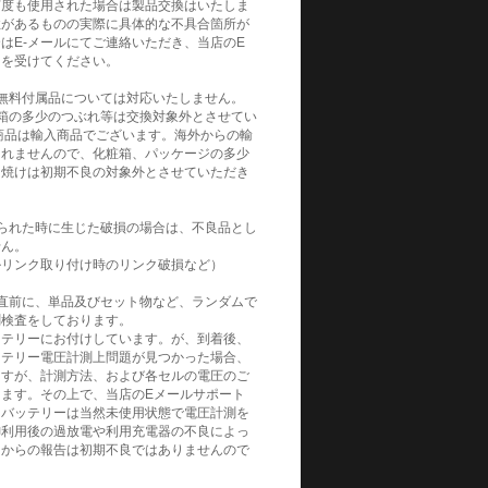
何度も使用された場合は製品交換はいたしま
性があるものの実際に具体的な不具合箇所が
はE-メールにてご連絡いただき、当店のE
トを受けてください。
無料付属品については対応いたしません。
箱の多少のつぶれ等は交換対象外とさせてい
商品は輸入商品でございます。海外からの輸
られませんので、化粧箱、パッケージの多少
日焼けは初期不良の対象外とさせていただき
られた時に生じた破損の場合は、不良品とし
せん。
ルリンク取り付け時のリンク破損など）
直前に、単品及びセット物など、ランダムで
測検査をしております。
ッテリーにお付けしています。が、到着後、
ッテリー電圧計測上問題が見つかった場合、
ますが、計測方法、および各セルの電圧のご
ます。その上で、当店のEメールサポート
。バッテリーは当然未使用状態で電圧計測を
御利用後の過放電や利用充電器の不良によっ
てからの報告は初期不良ではありませんので