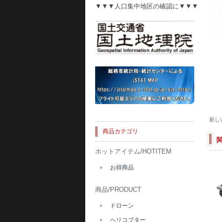
▼▼▼人口集中地区の確認に▼▼▼
新し
商品カテゴリ
ホットアイテム/HOTITEM
お得商品
商品/PRODUCT
ドローン
ヘリコプター