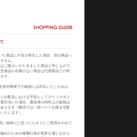
て
いた商品に不良が発生した場合、別の商品へ
りません。
てはご購入いただきました商品と同じもので
。交換品の在庫がない場合は代替製品での対
きます。
定形外郵便での破損には対応いたしかねま
自らが配送における手段としてクリックポス
ご選択頂いた場合、運送便の特性上の破損は
があります（弊店では一部パーツを除き宅配
めいたします）。
高い個体だと思ったらすぐにご使用をやめて
見極めのための稼働行為や異変を感じながら