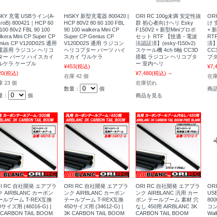
SKY 充電 USBライン(A-
HiSKY 新型充電器 800420 |
ORI RC 100g未満 安定性抜
OR
croB) 800421｜HCP 60
HCP 80V2 80 60 100 FBL
群 初心者向けヘリ Esky
け 
 100 80v2 FBL 90 100
90 100 walkera Mini CP
F150V2 + 新型Miniプロポ
+ 
lkera Mini CP Super CP
Super CP Genius CP
セット RTF 【技適・電波
R
nius CP V120D02S 通用
V120D02S 通用 ラジコン
法認証済】(esky-f150v2)
済】(
電器用 ラジコン ヘリコ
ヘリコプター パーツ ハイ
スケール機 4ch 6軸 CC3D
CC
ター パーツ ハイスカイ
スカイ ワルケラ
搭載 ラジコン ヘリコプタ
プタ
ルケラ ケーブル
ー 室内ヘリ
¥453
(税込)
¥7,
20
(税込)
¥7,480
(税込)
～
在庫 42 個
在
 23 個
在庫切れ
数量：
個
商
量：
個
商品を見る
RI RC 自社開発 エアブラ
ORI RC 自社開発 エアブラ
ORI RC 自社開発 エアブラ
ORI
 AIRBLANC カーボン
ンク AIRBLANC カーボン
ンク AIRBLANC 汎用 カー
USB
ールブーム T-REX互換
テールブーム T-REX互換
ボン テールブーム 素材 穴
80
0サイズ用 (46016-G) |
450サイズ用 (34612-G) |
なし 450用 AIRBLANC 3K
コ
 CARBON TAIL BOOM
3K CARBON TAIL BOOM
CARBON TAIL BOOM
Wa