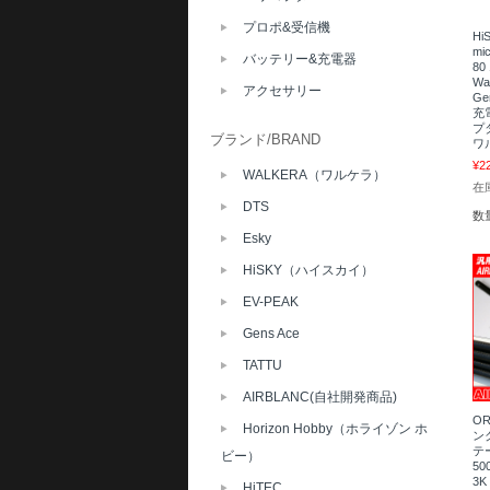
プロポ&受信機
Hi
mi
バッテリー&充電器
80
Wa
アクセサリー
Ge
充
プ
ブランド/BRAND
ワ
¥2
WALKERA（ワルケラ）
在庫
DTS
数
Esky
HiSKY（ハイスカイ）
EV-PEAK
Gens Ace
TATTU
AIRBLANC(自社開発商品)
O
Horizon Hobby（ホライゾン ホ
ンク
テ
ビー）
50
3K
HiTEC