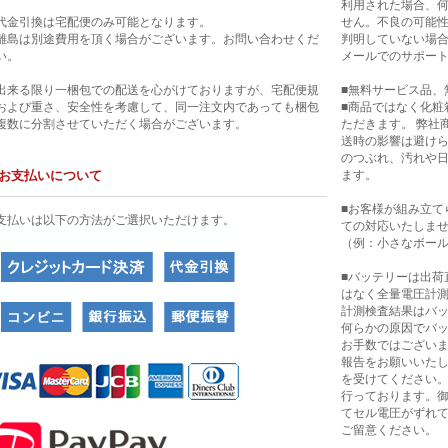
利用された場合、
代金引換は宅配便のみ可能となります。
せん。不良の可能
離島は別途費用を頂く場合がございます。お問い合わせくだ
判明していない場合
い。
メールでのサポー
出来る限り一梱包での配送を心がけておりますが、宅配便規
■無料サービス品、
および重さ、安全性を考慮して、同一注文内であっても梱包
■商品ではなく化粧
複数に分割させていただく場合がございます。
ただきます。 弊社
送時の影響は避け
のつぶれ、汚れや
お支払いについて
ます。
■お客様が組み立て
支払いは以下の方法がご選択いただけます。
ての対応いたしま
（例：小さなボー
■バッテリーは出荷
はなく全量電圧計
計測検査結果はバ
何らかの原因でバ
お手数ではござい
報告をお願いいたし
を受けてください
行っております。
てセル電圧がずれ
ご留意ください。