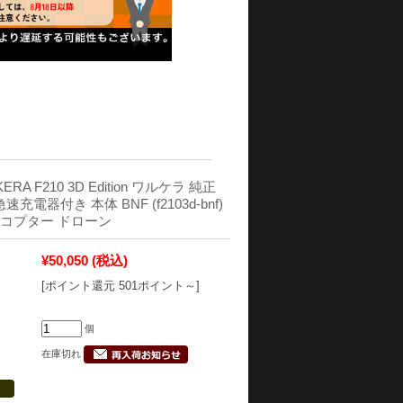
KERA F210 3D Edition ワルケラ 純正
速充電器付き 本体 BNF (f2103d-bnf)
リコプター ドローン
¥50,050
(税込)
[ポイント還元 501ポイント～]
個
在庫切れ