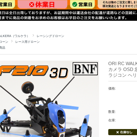
ALKERA（ワルケラ）
レーシングドローン
ローン
レース用ドローン
商品
ORI RC WAL
カメラ OSD 急
ラジコン ヘ
価格:
数量:
在庫: