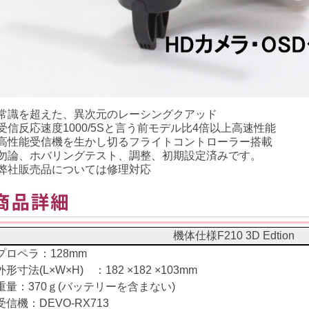
常識を超えた、異次元のレーシングクアッド
受信反応速度1000/5Sと言う前モデル比4倍以上高速性能
高性能受信機を生かし切るフライトコントローラー搭載
勿論、ホバリングテスト、調整、初期設定済みです。
弊社販売品については修理対応
機体仕様F210 3D Edtion
プロペラ：128mm
外形寸法(L×W×H) ：182 ×182 ×103mm
重量：370ｇ(バッテリーを含まない)
受信機：DEVO-RX713