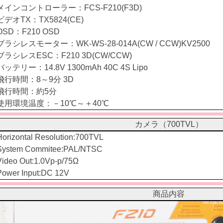
メインコントローラー：FCS-F210(F3D)
ビデオTX：TX5824(CE)
OSD：F210 OSD
ブラシレスモーター：WK-WS-28-014A(CW / CCW)KV2500
ブラシレスESC：F210 3D(CW/CCW)
バッテリー：14.8V 1300mAh 40C 4S Lipo
飛行時間：8～9分 3D
飛行時間：約5分
使用環境温度：－10℃～＋40℃
カメラ（700TVL）
Horizontal Resolution:700TVL
System Commitee:PAL/NTSC
Video Out:1.0Vp-p/75Ω
Power Input:DC 12V
商品内容