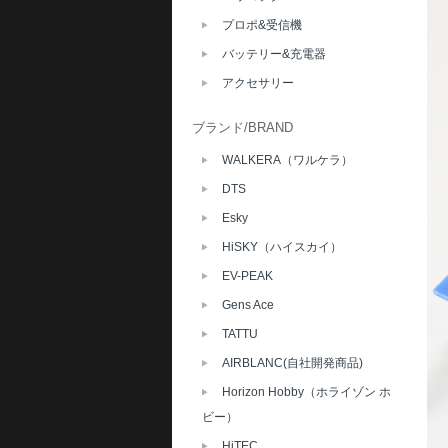
プロポ&受信機
バッテリー&充電器
アクセサリー
ブランド/BRAND
WALKERA（ワルケラ）
DTS
Esky
HiSKY（ハイスカイ）
EV-PEAK
Gens Ace
TATTU
AIRBLANC(自社開発商品)
Horizon Hobby（ホライゾン ホ
ビー）
HiTEC