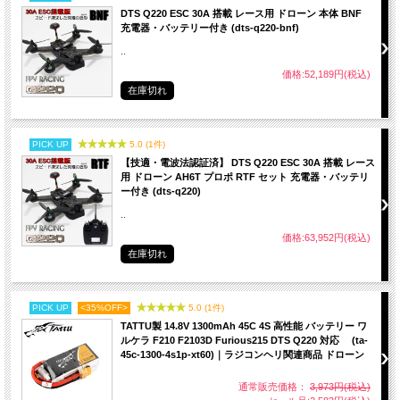
DTS Q220 ESC 30A 搭載 レース用 ドローン 本体 BNF
充電器・バッテリー付き (dts-q220-bnf)
..
価格:52,189円(税込)
在庫切れ
PICK UP
5.0 (1件)
【技適・電波法認証済】 DTS Q220 ESC 30A 搭載 レース
用 ドローン AH6T プロポ RTF セット 充電器・バッテリ
ー付き (dts-q220)
..
価格:63,952円(税込)
在庫切れ
PICK UP
<35%OFF>
5.0 (1件)
TATTU製 14.8V 1300mAh 45C 4S 高性能 バッテリー ワ
ルケラ F210 F2103D Furious215 DTS Q220 対応 (ta-
45c-1300-4s1p-xt60)｜ラジコンヘリ関連商品 ドローン
通常販売価格：
3,973円(税込)