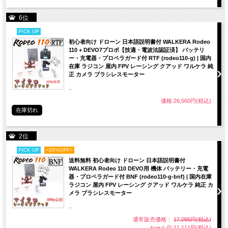
6位
PICK UP
初心者向け ドローン 日本語説明書付 WALKERA Rodeo
110 + DEVO7プロポ【技適・電波法認証済】 バッテリ
ー・充電器・プロペラガード付 RTF (rodeo110-g) | 国内
在庫 ラジコン 屋内 FPV レーシング クアッド ワルケラ 純
正 カメラ ブラシレスモーター
..
価格:26,560円(税込)
在庫切れ
2位
PICK UP
<35%OFF>
送料無料 初心者向け ドローン 日本語説明書付
WALKERA Rodeo 110 DEVO用 機体 バッテリー・充電
器・プロペラガード付 BNF (rodeo110-g-bnf) | 国内在庫
ラジコン 屋内 FPV レーシング クアッド ワルケラ 純正 カ
メラ ブラシレスモーター
..
通常販売価格：
17,095円(税込)
セール品:11,111円(税込)