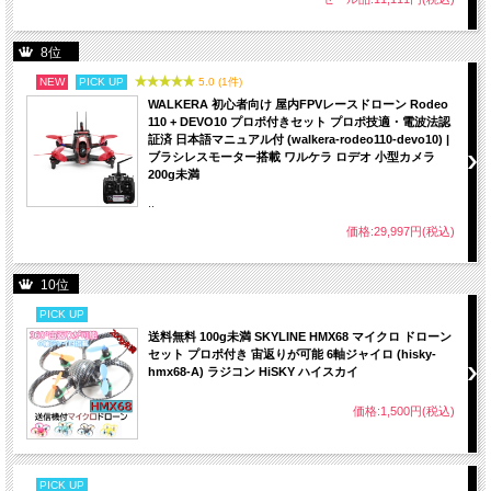
8位
NEW
PICK UP
5.0 (1件)
WALKERA 初心者向け 屋内FPVレースドローン Rodeo
110 + DEVO10 プロポ付きセット プロポ技適・電波法認
証済 日本語マニュアル付 (walkera-rodeo110-devo10) |
ブラシレスモーター搭載 ワルケラ ロデオ 小型カメラ
200g未満
..
価格:29,997円(税込)
10位
PICK UP
送料無料 100g未満 SKYLINE HMX68 マイクロ ドローン
セット プロポ付き 宙返りが可能 6軸ジャイロ (hisky-
hmx68-A) ラジコン HiSKY ハイスカイ
価格:1,500円(税込)
PICK UP