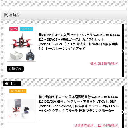
関連商品
NEW
PICK UP
屋内FPVドローン入門セット ワルケラ WALKERA Rodeo
110 + DEVO7 + VR02ゴーグル カメラ付セット
(rodeo110-vr02) 【プロポ 電波法・技適有/日本語説明書
付】 レース レーシング クアッド
..
価格:38,999円(税込)
在庫切れ
1位
<20%OFF>
初心者向け ドローン 日本語説明書付 WALKERA Rodeo
110 DEVO用 機体 バッテリー・充電器付 VTXなし BNF
(rodeo110-bnf-vtxless) | 国内在庫 ラジコン 屋内 FPV レ
ーシング クアッド ワルケラ 純正 ブラシレスモーター
..
通常販売価格：
11,444円(税込)