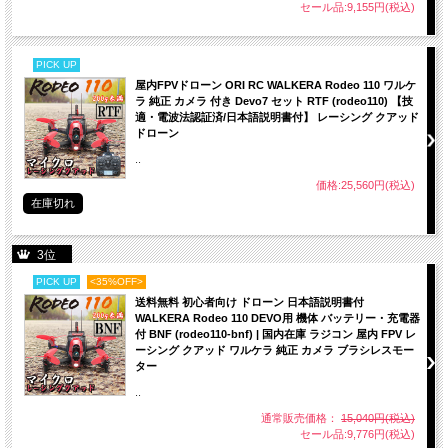
セール品:9,155円(税込)
PICK UP
屋内FPVドローン ORI RC WALKERA Rodeo 110 ワルケ
ラ 純正 カメラ 付き Devo7 セット RTF (rodeo110) 【技
適・電波法認証済/日本語説明書付】 レーシング クアッド
ドローン
..
価格:25,560円(税込)
在庫切れ
3位
PICK UP
<35%OFF>
送料無料 初心者向け ドローン 日本語説明書付
WALKERA Rodeo 110 DEVO用 機体 バッテリー・充電器
付 BNF (rodeo110-bnf) | 国内在庫 ラジコン 屋内 FPV レ
ーシング クアッド ワルケラ 純正 カメラ ブラシレスモー
ター
..
通常販売価格：
15,040円(税込)
セール品:9,776円(税込)