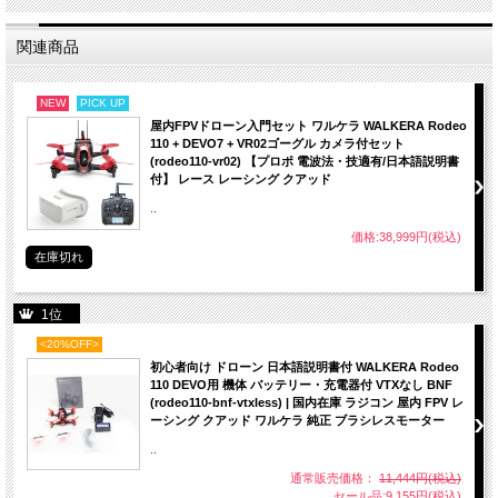
関連商品
NEW
PICK UP
屋内FPVドローン入門セット ワルケラ WALKERA Rodeo
110 + DEVO7 + VR02ゴーグル カメラ付セット
(rodeo110-vr02) 【プロポ 電波法・技適有/日本語説明書
付】 レース レーシング クアッド
..
価格:38,999円(税込)
在庫切れ
1位
<20%OFF>
初心者向け ドローン 日本語説明書付 WALKERA Rodeo
110 DEVO用 機体 バッテリー・充電器付 VTXなし BNF
(rodeo110-bnf-vtxless) | 国内在庫 ラジコン 屋内 FPV レ
ーシング クアッド ワルケラ 純正 ブラシレスモーター
..
通常販売価格：
11,444円(税込)
セール品:9,155円(税込)