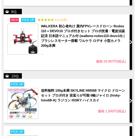
8位
NEW
PICK UP
5.0 (1件)
WALKERA 初心者向け 屋内FPVレースドローン Rodeo
110 + DEVO10 プロポ付きセット プロポ技適・電波法認
証済 日本語マニュアル付 (walkera-rodeo110-devo10) |
ブラシレスモーター搭載 ワルケラ ロデオ 小型カメラ
200g未満
..
価格:29,997円(税込)
10位
PICK UP
送料無料 100g未満 SKYLINE HMX68 マイクロ ドローン
セット プロポ付き 宙返りが可能 6軸ジャイロ (hisky-
hmx68-A) ラジコン HiSKY ハイスカイ
価格:1,500円(税込)
PICK UP