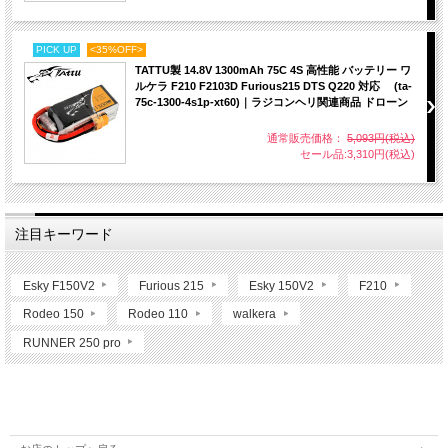
PICK UP
<35%OFF>
TATTU製 14.8V 1300mAh 75C 4S 高性能 バッテリー ワ
ルケラ F210 F2103D Furious215 DTS Q220 対応 (ta-
75c-1300-4s1p-xt60)｜ラジコンヘリ関連商品 ドローン
通常販売価格：
5,093円(税込)
セール品:3,310円(税込)
注目キーワード
Esky F150V2
Furious 215
Esky 150V2
F210
Rodeo 150
Rodeo 110
walkera
RUNNER 250 pro