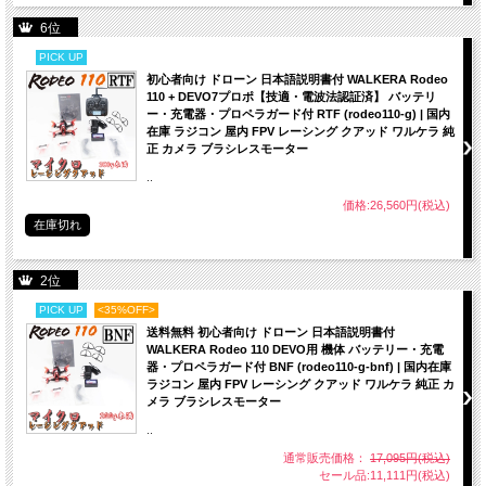
6位
PICK UP
初心者向け ドローン 日本語説明書付 WALKERA Rodeo
110 + DEVO7プロポ【技適・電波法認証済】 バッテリ
ー・充電器・プロペラガード付 RTF (rodeo110-g) | 国内
在庫 ラジコン 屋内 FPV レーシング クアッド ワルケラ 純
正 カメラ ブラシレスモーター
..
価格:26,560円(税込)
在庫切れ
2位
PICK UP
<35%OFF>
送料無料 初心者向け ドローン 日本語説明書付
WALKERA Rodeo 110 DEVO用 機体 バッテリー・充電
器・プロペラガード付 BNF (rodeo110-g-bnf) | 国内在庫
ラジコン 屋内 FPV レーシング クアッド ワルケラ 純正 カ
メラ ブラシレスモーター
..
通常販売価格：
17,095円(税込)
セール品:11,111円(税込)