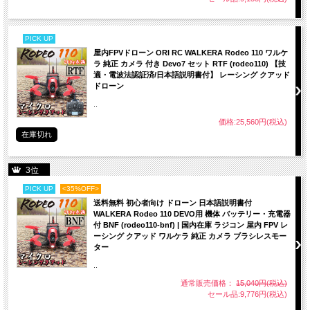
PICK UP
屋内FPVドローン ORI RC WALKERA Rodeo 110 ワルケ
ラ 純正 カメラ 付き Devo7 セット RTF (rodeo110) 【技
適・電波法認証済/日本語説明書付】 レーシング クアッド
ドローン
..
価格:25,560円(税込)
在庫切れ
3位
PICK UP
<35%OFF>
送料無料 初心者向け ドローン 日本語説明書付
WALKERA Rodeo 110 DEVO用 機体 バッテリー・充電器
付 BNF (rodeo110-bnf) | 国内在庫 ラジコン 屋内 FPV レ
ーシング クアッド ワルケラ 純正 カメラ ブラシレスモー
ター
..
通常販売価格：
15,040円(税込)
セール品:9,776円(税込)