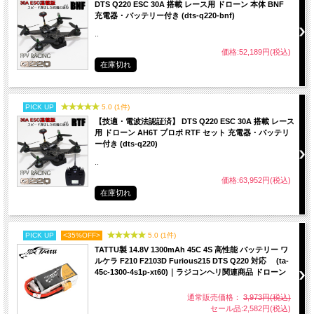
DTS Q220 ESC 30A 搭載 レース用 ドローン 本体 BNF
充電器・バッテリー付き (dts-q220-bnf)
..
価格:52,189円(税込)
在庫切れ
PICK UP
5.0 (1件)
【技適・電波法認証済】 DTS Q220 ESC 30A 搭載 レース
用 ドローン AH6T プロポ RTF セット 充電器・バッテリ
ー付き (dts-q220)
..
価格:63,952円(税込)
在庫切れ
PICK UP
<35%OFF>
5.0 (1件)
TATTU製 14.8V 1300mAh 45C 4S 高性能 バッテリー ワ
ルケラ F210 F2103D Furious215 DTS Q220 対応 (ta-
45c-1300-4s1p-xt60)｜ラジコンヘリ関連商品 ドローン
通常販売価格：
3,973円(税込)
セール品:2,582円(税込)