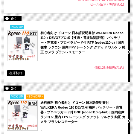
セール品:9,776円(税込)
6位
PICK UP
初心者向け ドローン 日本語説明書付 WALKERA Rodeo
110 + DEVO7プロポ【技適・電波法認証済】 バッテリ
ー・充電器・プロペラガード付 RTF (rodeo110-g) | 国内
在庫 ラジコン 屋内 FPV レーシング クアッド ワルケラ 純
正 カメラ ブラシレスモーター
..
価格:26,560円(税込)
在庫切れ
2位
PICK UP
<35%OFF>
送料無料 初心者向け ドローン 日本語説明書付
WALKERA Rodeo 110 DEVO用 機体 バッテリー・充電
器・プロペラガード付 BNF (rodeo110-g-bnf) | 国内在庫
ラジコン 屋内 FPV レーシング クアッド ワルケラ 純正 カ
メラ ブラシレスモーター
..