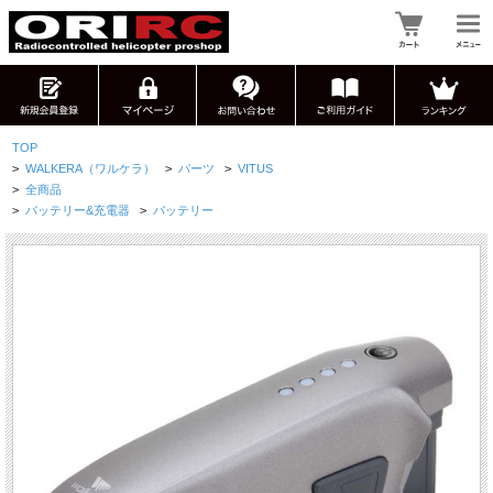
TOP
>
WALKERA（ワルケラ）
>
パーツ
>
VITUS
>
全商品
>
バッテリー&充電器
>
バッテリー