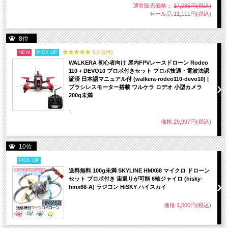
通常販売価格：
17,095円(税込)
セール品:11,111円(税込)
8位
NEW
PICK UP
5.0 (1件)
WALKERA 初心者向け 屋内FPVレースドローン Rodeo
110 + DEVO10 プロポ付きセット プロポ技適・電波法認
証済 日本語マニュアル付 (walkera-rodeo110-devo10) |
ブラシレスモーター搭載 ワルケラ ロデオ 小型カメラ
200g未満
..
価格:29,997円(税込)
10位
PICK UP
送料無料 100g未満 SKYLINE HMX68 マイクロ ドローン
セット プロポ付き 宙返りが可能 6軸ジャイロ (hisky-
hmx68-A) ラジコン HiSKY ハイスカイ
価格:1,500円(税込)