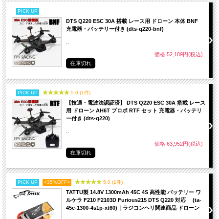
PICK UP
DTS Q220 ESC 30A 搭載 レース用 ドローン 本体 BNF
充電器・バッテリー付き (dts-q220-bnf)
..
価格:52,189円(税込)
在庫切れ
PICK UP
5.0 (1件)
【技適・電波法認証済】 DTS Q220 ESC 30A 搭載 レース
用 ドローン AH6T プロポ RTF セット 充電器・バッテリ
ー付き (dts-q220)
..
価格:63,952円(税込)
在庫切れ
PICK UP
<35%OFF>
5.0 (1件)
TATTU製 14.8V 1300mAh 45C 4S 高性能 バッテリー ワ
ルケラ F210 F2103D Furious215 DTS Q220 対応 (ta-
45c-1300-4s1p-xt60)｜ラジコンヘリ関連商品 ドローン