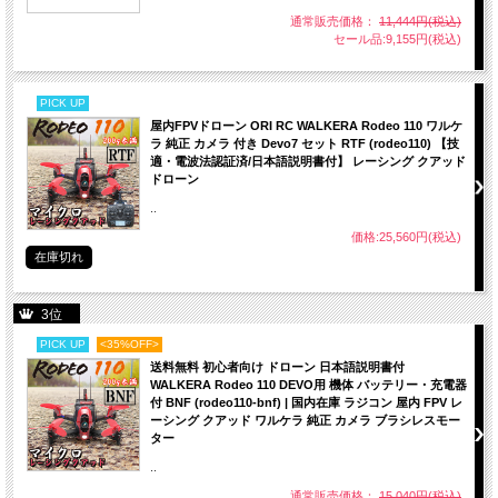
通常販売価格：
11,444円(税込)
セール品:9,155円(税込)
PICK UP
屋内FPVドローン ORI RC WALKERA Rodeo 110 ワルケ
ラ 純正 カメラ 付き Devo7 セット RTF (rodeo110) 【技
適・電波法認証済/日本語説明書付】 レーシング クアッド
ドローン
..
価格:25,560円(税込)
在庫切れ
3位
PICK UP
<35%OFF>
送料無料 初心者向け ドローン 日本語説明書付
WALKERA Rodeo 110 DEVO用 機体 バッテリー・充電器
付 BNF (rodeo110-bnf) | 国内在庫 ラジコン 屋内 FPV レ
ーシング クアッド ワルケラ 純正 カメラ ブラシレスモー
ター
..
通常販売価格：
15,040円(税込)