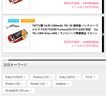
通常販売価格：
3,973円(税込)
セール品:2,582円(税込)
PICK UP
<35%OFF>
TATTU製 14.8V 1300mAh 75C 4S 高性能 バッテリー ワ
ルケラ F210 F2103D Furious215 DTS Q220 対応 (ta-
75c-1300-4s1p-xt60)｜ラジコンヘリ関連商品 ドローン
通常販売価格：
5,093円(税込)
セール品:3,310円(税込)
注目キーワード
Esky F150V2
Furious 215
Esky 150V2
F210
Rodeo 150
Rodeo 110
walkera
RUNNER 250 pro