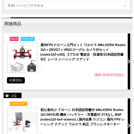
友達にメールですすめる
関連商品
NEW
PICK UP
屋内FPVドローン入門セット ワルケラ WALKERA Rodeo
110 + DEVO7 + VR02ゴーグル カメラ付セット
(rodeo110-vr02) 【プロポ 電波法・技適有/日本語説明書
付】 レース レーシング クアッド
..
価格:38,999円(税込)
在庫切れ
1位
<20%OFF>
初心者向け ドローン 日本語説明書付 WALKERA Rodeo
110 DEVO用 機体 バッテリー・充電器付 VTXなし BNF
(rodeo110-bnf-vtxless) | 国内在庫 ラジコン 屋内 FPV レ
ーシング クアッド ワルケラ 純正 ブラシレスモーター
..