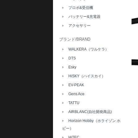
プロポ&受信機
バッテリー&充電器
アクセサリー
ブランド/BRAND
WALKERA（ワルケラ）
DTS
Esky
HiSKY（ハイスカイ）
EV-PEAK
Gens Ace
TATTU
AIRBLANC(自社開発商品)
Horizon Hobby（ホライゾン ホ
ビー）
HiTEC