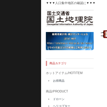
▼▼▼人口集中地区の確認に▼▼▼
商品カテゴリ
ホットアイテム/HOTITEM
お得商品
商品/PRODUCT
ドローン
ヘリコプター