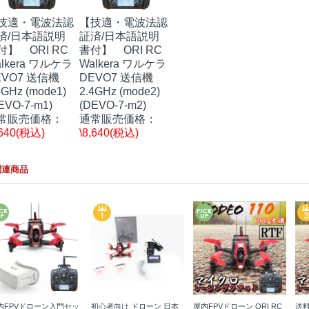
技適・電波法認
【技適・電波法認
済/日本語説明
証済/日本語説明
付】 ORI RC
書付】 ORI RC
lkera ワルケラ
Walkera ワルケラ
EVO7 送信機
DEVO7 送信機
4GHz (mode1)
2.4GHz (mode2)
EVO-7-m1)
(DEVO-7-m2)
常販売価格：
通常販売価格：
,640(税込)
\8,640(税込)
関連商品
内FPVドローン入門セッ
初心者向け ドローン 日本
屋内FPVドローン ORI RC
送料