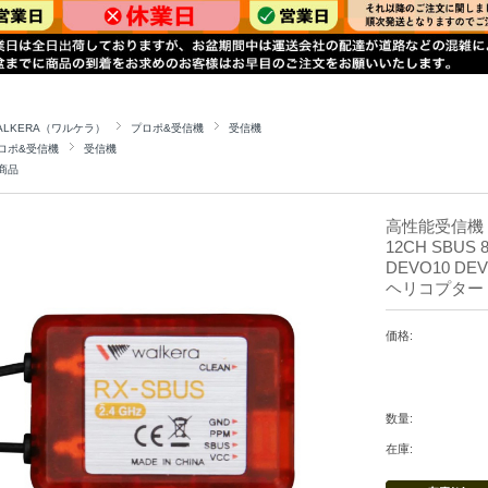
ALKERA（ワルケラ）
プロポ&受信機
受信機
ロポ&受信機
受信機
商品
高性能受信機 W
12CH SBUS
DEVO10 DEV
ヘリコプター O
価格:
数量:
在庫: