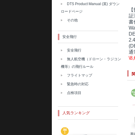
DTS Product Manual (英) ダウン
【
ロードページ
証
その他
書
Wa
D
安全飛行
2.
(D
安全飛行
通
\8
無人航空機（ドローン・ラジコン
機等）の飛行ルール
フライトマップ
緊急時の対応
点検項目
人気ランキング
屋