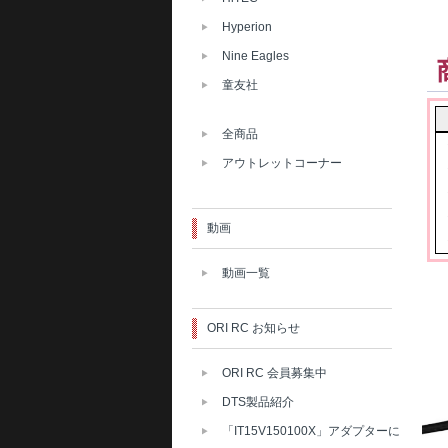
Hyperion
Nine Eagles
童友社
全商品
アウトレットコーナー
動画
動画一覧
ORI RC お知らせ
ORI RC 会員募集中
DTS製品紹介
「IT15V150100X」アダプターに