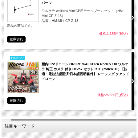
パーツ
GENERAL LINKセット×１
GENERAL LINKセット設定説明書×1セッ
ワルケラ walkera Mini CP用テールブームセット（HM-
日本語マニュアル ×1
Mini-CP-Z-13）
品番：HM-Mini-CP-Z-13
新品の商品です。
価格:1,155円(税込)
在庫切れ
PICK UP
屋内FPVドローン ORI RC WALKERA Rodeo 110 ワルケ
ラ 純正 カメラ 付き Devo7 セット RTF (rodeo110) 【技
適・電波法認証済/日本語説明書付】 レーシング クアッド
ドローン
..
価格:25,560円(税込)
在庫切れ
注目キーワード