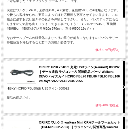
アが結集した「エアブランク テールブーム」です。
現在はワルケラV450，互換機450，450素材、互換機500、の4種類となります。
今後もお客様からのご要望によっては対応機種も充実させてまいります。 この
機会に是非お試し頂きその良さを体験して下さい。 また、ドレスアップにもな
りますので気持ち良くフライトできる事でしょう！ （ワルケラV450、互換機
450用9g、450素材切込穴無10g 370mm、互換機500 16gです）
なおテールブームの軽量化によりヘリの重心が前方になりますので バッテリー
機体仕様
Solo Mxx Revolution LED Version
搭載位置を移動するなど若干の調整が必要です。
価格:979円(税込)
ローター直径
243mm
全長
278mm
重量
50g
ORI RC HiSKY 50cm 充電 USBライン(A-miniB) 800092
｜データ通信 ラジコンヘリ関連商品 パーツ Walkera
充電器
専用AC充電器
DEVO ハイスカイ HCP80 FBL70 FBL80 FBL90 FBL100
WLtoys V922 V933 V944 V955
ブレード
可変ピッチ
HiSKY HCP80(FBL80)用 USBライン 800092
モーター
コアレスモーター
Solo Mxx Revolution LED Version 機体 
新品の商品です。
専用AC充電器 ×1
価格:408円(税込)
専用ACアダプター ×1
LED配線セット×１
ドライバ×１
商品内容
ORI RC ワルケラ walkera Mini CP用テールブームセット
充電用変換コネクタ×１
（HM-Mini-CP-Z-13）｜ラジコンヘリ関連商品 walkera
アッパーリンケージロッド×１