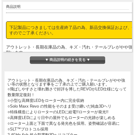
商品説明
下記製品につきましては生産終了品の為、新品交換保証および、
すのでご了承ください。
アウトレット・長期在庫品の為、キズ・汚れ・テールブレがやや強
願います。
▼ 商品説明の続きを見る ▼
アウトレット・長期在庫品の為、キズ・汚れ・テールブレがやや強
い等の状態となります事をご了承の上でご購入願います。
○飛ばしやすさと壊れ難さで好評を博したREVOがLED仕様になって
数量限定復刻！
○小型な高輝度LEDをローター内に完全収納
○Solo Maxx Revo の性能をそのまま受け継いだ純血3Dヘリ
○特殊構造によりローターのLEDに給電!!ローターが発光!!
○高輝度LEDにより日中の屋外でもローターの光跡が楽しめる
○ローター上面と下面で異なる発光色を採用。姿勢確認が容易に
○SLT™プロトコル採用
2.4GHz 6ch 超小型電動3Dヘリコプター