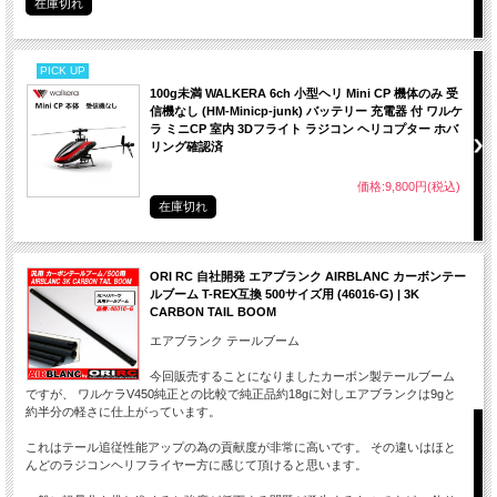
在庫切れ
PICK UP
100g未満 WALKERA 6ch 小型ヘリ Mini CP 機体のみ 受
信機なし (HM-Minicp-junk) バッテリー 充電器 付 ワルケ
ラ ミニCP 室内 3Dフライト ラジコン ヘリコプター ホバ
リング確認済
価格:9,800円(税込)
在庫切れ
SoloMaxxREVOの飛行性能をそのままにLED化 特種構造
3色のL
ORI RC 自社開発 エアブランク AIRBLANC カーボンテー
により回転やピッチコントロールを妨げることなく給電。
全内装。
ルブーム T-REX互換 500サイズ用 (46016-G) | 3K
CARBON TAIL BOOM
ローター交換時に備え配線はコネクターで接続。
エアブランク テールブーム
今回販売することになりましたカーボン製テールブーム
ですが、 ワルケラV450純正との比較で純正品約18gに対しエアブランクは9gと
約半分の軽さに仕上がっています。
これはテール追従性能アップの為の貢献度が非常に高いです。 その違いはほと
んどのラジコンヘリフライヤー方に感じて頂けると思います。