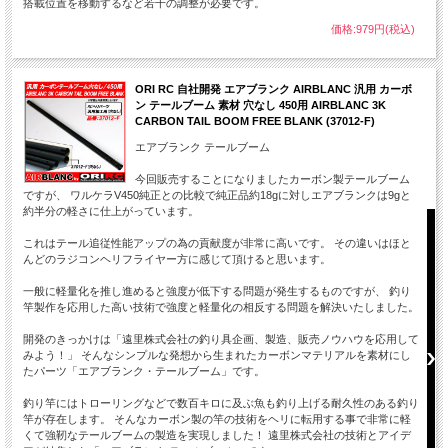
搭載位置を移動するなど若干の調整が必要です。
テールローターをダイレクトにモーターで駆動。トラブル
レクトモ
価格:979円(税込)
軽減に貢献。
保
ORI RC 自社開発 エアブランク AIRBLANC 汎用 カーボ
ン テールブーム 素材 穴なし 450用 AIRBLANC 3K
CARBON TAIL BOOM FREE BLANK (37012-F)
エアブランク テールブーム
今回販売することになりましたカーボン製テールブーム
ですが、 ワルケラV450純正との比較で純正品約18gに対しエアブランクは9gと
約半分の軽さに仕上がっています。
これはテール追従性能アップの為の貢献度が非常に高いです。 その違いはほと
んどのラジコンヘリフライヤー方に感じて頂けると思います。
・フライバ
・大型ヘリ
一般に軽量化を推し進めると強度が低下する問題が発生するものですが、 釣り
はオススメ
竿製作を応用した高い技術で強度と軽量化の相反する問題を解決いたしました。
・海外市場
「SLT™
開発のきっかけは「遠里株式会社の釣り具企画、製造、販売ノウハウを応用して
互換を可能
みよう！」 そんなシンプルな発想から生まれたカーボンマテリアルを素材にし
「GENER
たパーツ「エアブランク・テールブーム」です。
でSLT対応
釣り竿にはトローリングなどで数百キロに及ぶ魚も釣り上げる耐久性のある釣り
竿が存在します。 そんなカーボン製の竿の技術をヘリに転用する事で非常に軽
くて強靭なテールブームの製造を実現しました！ 遠里株式会社の技術とアイデ