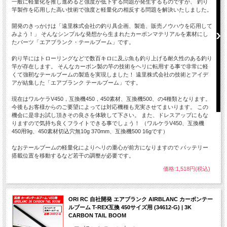
一般に軽量化を推し進めると強度が低下する問題が発生するものですが、 釣り
竿製作を応用した高い技術で強度と軽量化の相反する問題を解決いたしました。
開発のきっかけは「遠里株式会社の釣り具企画、製造、販売ノウハウを応用して
みよう！」 そんなシンプルな発想から生まれたカーボンマテリアルを素材にし
たパーツ「エアブランク・テールブーム」です。
釣り竿にはトローリングなどで数百キロに及ぶ魚も釣り上げる耐久性のある釣り
竿が存在します。 そんなカーボン製の竿の技術をヘリに転用する事で非常に軽
本格フライバーレス仕様
あらゆる
くて強靭なテールブームの製造を実現しました！ 遠里株式会社の技術とアイデ
現在の主流となりつつある
スメイン
アが結集した「エアブランク テールブーム」です。
フライバーレスシステムを採用。
現在はワルケラV450，互換機450，450素材、互換機500、の4種類となります。
今後もお客様からのご要望によっては対応機種も充実させてまいります。 この
機会に是非お試し頂きその良さを体験して下さい。 また、ドレスアップにもな
りますので気持ち良くフライトできる事でしょう！ （ワルケラV450、互換機
450用9g、450素材切込穴無10g 370mm、互換機500 16gです）
なおテールブームの軽量化によりヘリの重心が前方になりますので バッテリー
搭載位置を移動するなど若干の調整が必要です。
価格:1,518円(税込)
ORI RC 自社開発 エアブランク AIRBLANC カーボンテー
ルブーム T-REX互換 450サイズ用 (34612-G) | 3K
CARBON TAIL BOOM