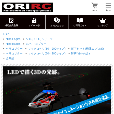
TOP
>
Nine Eagles
>
ソロ(SOLO)シリーズ
>
Nine Eagles
>
3Dヘリコプター
>
ヘリコプター
>
マイクロヘリ(80～200サイズ)
>
RTFセット(機体＆プロポ)
>
ヘリコプター
>
マイクロヘリ(80～200サイズ)
>
BNF(機体のみ)
>
全商品