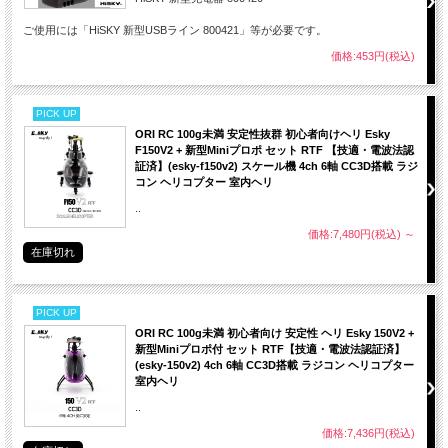
ご使用には「HiSKY 新型USBライン 800421」等が必要です。
価格:453円(税込)
PICK UP
ORI RC 100g未満 安定性抜群 初心者向けヘリ Esky
F150V2 + 新型Miniプロポ セット RTF 【技適・電波法認
証済】(esky-f150v2) スケール機 4ch 6軸 CC3D搭載 ラジ
コン ヘリコプター 室内ヘリ
..
価格:7,480円(税込)
～
在庫切れ
PICK UP
ORI RC 100g未満 初心者向け 安定性 ヘリ Esky 150V2 +
新型Miniプロポ付 セット RTF【技適・電波法認証済】
(esky-150v2) 4ch 6軸 CC3D搭載 ラジコン ヘリコプター
室内ヘリ
..
価格:7,436円(税込)