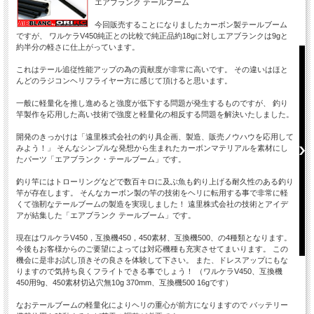
エアブランク テールブーム
今回販売することになりましたカーボン製テールブーム
超高精度３軸ジャイロ搭載。 フライバーレスのヘリでは
超高速ロ
ですが、 ワルケラV450純正との比較で純正品約18gに対しエアブランクは9gと
トップレベルの安定性を発揮。（当社比）高精度ジャイロ
スを実現
約半分の軽さに仕上がっています。
制御アルゴリズム! まるでフライバーがついているかのよ
を搭載。
うな癖のない飛行が楽しめる。
これはテール追従性能アップの為の貢献度が非常に高いです。 その違いはほと
んどのラジコンヘリフライヤー方に感じて頂けると思います。
一般に軽量化を推し進めると強度が低下する問題が発生するものですが、 釣り
竿製作を応用した高い技術で強度と軽量化の相反する問題を解決いたしました。
開発のきっかけは「遠里株式会社の釣り具企画、製造、販売ノウハウを応用して
みよう！」 そんなシンプルな発想から生まれたカーボンマテリアルを素材にし
たパーツ「エアブランク・テールブーム」です。
釣り竿にはトローリングなどで数百キロに及ぶ魚も釣り上げる耐久性のある釣り
竿が存在します。 そんなカーボン製の竿の技術をヘリに転用する事で非常に軽
くて強靭なテールブームの製造を実現しました！ 遠里株式会社の技術とアイデ
アが結集した「エアブランク テールブーム」です。
現在はワルケラV450，互換機450，450素材、互換機500、の4種類となります。
今後もお客様からのご要望によっては対応機種も充実させてまいります。 この
機会に是非お試し頂きその良さを体験して下さい。 また、ドレスアップにもな
りますので気持ち良くフライトできる事でしょう！ （ワルケラV450、互換機
450用9g、450素材切込穴無10g 370mm、互換機500 16gです）
ハードなトレーニングに耐えるタフな機体。 各部マテリ
サイズを
アルの最適化やギアモジュールの大型化により耐衝撃性が
フライト
なおテールブームの軽量化によりヘリの重心が前方になりますので バッテリー
大幅に向上!
フルな演