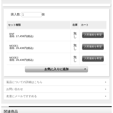
購入数:
個
セット種類
在庫
カート
無
BNF
入荷連絡を希望
価格:
17,458円(税込)
し
無
MODE1
入荷連絡を希望
価格:
29,436円(税込)
し
無
MODE2
入荷連絡を希望
価格:
29,436円(税込)
し
○飛ばしやすさと壊れ難さで好評を博したREVOがLED仕様になって数量
返品についての詳細はこちら
○小型な高輝度LEDをローター内に完全収納
○Solo Maxx Revo の性能をそのまま受け継いだ純血3Dヘリ
お問い合わせ
○特殊構造によりローターのLEDに給電!!ローターが発光!!
友達にメールですすめる
○高輝度LEDにより日中の屋外でもローターの光跡が楽しめる
○ローター上面と下面で異なる発光色を採用。姿勢確認が容易に
○SLT™プロトコル採用
2.4GHz 6ch 超小型電動3Dヘリコプター
関連商品