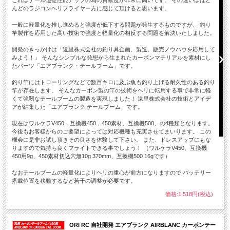
んどのラジコンヘリフライヤー方に感じて頂けると思います。
一般に軽量化を推し進めると強度が低下する問題が発生するものですが、 釣り
竿製作を応用した高い技術で強度と軽量化の相反する問題を解決いたしました。
開発のきっかけは「遠里株式会社の釣り具企画、製造、販売ノウハウを応用して
みよう！」 そんなシンプルな発想から生まれたカーボンマテリアルを素材にし
たパーツ「エアブランク・テールブーム」です。
釣り竿にはトローリングなどで数百キロに及ぶ魚も釣り上げる耐久性のある釣り
竿が存在します。 そんなカーボン製の竿の技術をヘリに転用する事で非常に軽
くて強靭なテールブームの製造を実現しました！ 遠里株式会社の技術とアイデ
アが結集した「エアブランク テールブーム」です。
現在はワルケラV450，互換機450，450素材、互換機500、の4種類となります。
今後もお客様からのご要望によっては対応機種も充実させてまいります。 この
機会に是非お試し頂きその良さを体験して下さい。 また、ドレスアップにもな
りますので気持ち良くフライトできる事でしょう！ （ワルケラV450、互換機
450用9g、450素材切込穴無10g 370mm、互換機500 16gです）
なおテールブームの軽量化によりヘリの重心が前方になりますので バッテリー
搭載位置を移動するなど若干の調整が必要です。
価格:1,518円(税込)
ORI RC 自社開発 エアブランク AIRBLANC カーボンテー