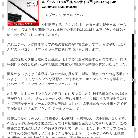
ルブーム T-REX互換 450サイズ用 (34612-G) | 3K
CARBON TAIL BOOM
エアブランク テールブーム
今回販売することになりましたカーボン製テールブーム
ですが、 ワルケラV450純正との比較で純正品約18gに対しエアブランクは9gと
約半分の軽さに仕上がっています。
これはテール追従性能アップの為の貢献度が非常に高いです。 その違いはほと
んどのラジコンヘリフライヤー方に感じて頂けると思います。
一般に軽量化を推し進めると強度が低下する問題が発生するものですが、 釣り
竿製作を応用した高い技術で強度と軽量化の相反する問題を解決いたしました。
開発のきっかけは「遠里株式会社の釣り具企画、製造、販売ノウハウを応用して
みよう！」 そんなシンプルな発想から生まれたカーボンマテリアルを素材にし
たパーツ「エアブランク・テールブーム」です。
釣り竿にはトローリングなどで数百キロに及ぶ魚も釣り上げる耐久性のある釣り
竿が存在します。 そんなカーボン製の竿の技術をヘリに転用する事で非常に軽
くて強靭なテールブームの製造を実現しました！ 遠里株式会社の技術とアイデ
アが結集した「エアブランク テールブーム」です。
現在はワルケラV450，互換機450，450素材、互換機500、の4種類となります。
今後もお客様からのご要望によっては対応機種も充実させてまいります。 この
機会に是非お試し頂きその良さを体験して下さい。 また、ドレスアップにもな
りますので気持ち良くフライトできる事でしょう！ （ワルケラV450、互換機
450用9g、450素材切込穴無10g 370mm、互換機500 16gです）