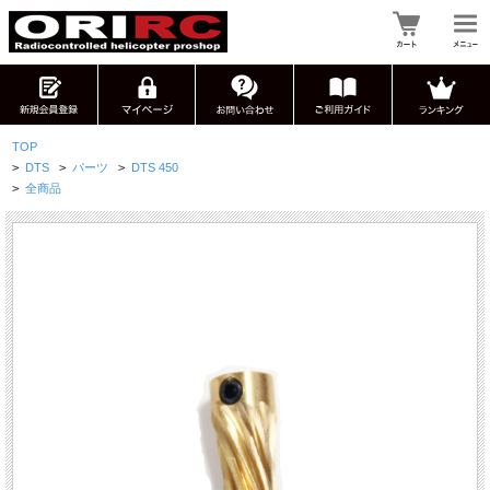
TOP
>
DTS
>
パーツ
>
DTS 450
>
全商品