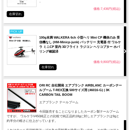
..
価格:7,436円(税込)
在庫切れ
PICK UP
100g未満 WALKERA 6ch 小型ヘリ Mini CP 機体のみ 受
信機なし (HM-Minicp-junk) バッテリー 充電器 付 ワルケ
ラ ミニCP 室内 3Dフライト ラジコン ヘリコプター ホバ
リング確認済
価格:9,800円(税込)
在庫切れ
ORI RC 自社開発 エアブランク AIRBLANC カーボンテー
ルブーム T-REX互換 500サイズ用 (46016-G) | 3K
CARBON TAIL BOOM
エアブランク テールブーム
今回販売することになりましたカーボン製テールブーム
ですが、 ワルケラV450純正との比較で純正品約18gに対しエアブランクは9gと
約半分の軽さに仕上がっています。
これはテール追従性能アップの為の貢献度が非常に高いです。 その違いはほと