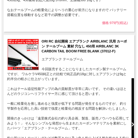
なおテールブームの軽量化によりヘリの重心が前方になりますので バッテリー
搭載位置を移動するなど若干の調整が必要です。
価格:979円(税込)
ORI RC 自社開発 エアブランク AIRBLANC 汎用 カーボ
ン テールブーム 素材 穴なし 450用 AIRBLANC 3K
CARBON TAIL BOOM FREE BLANK (37012-F)
エアブランク テールブーム
今回販売することになりましたカーボン製テールブーム
ですが、 ワルケラV450純正との比較で純正品約18gに対しエアブランクは9gと
約半分の軽さに仕上がっています。
これはテール追従性能アップの為の貢献度が非常に高いです。 その違いはほと
んどのラジコンヘリフライヤー方に感じて頂けると思います。
一般に軽量化を推し進めると強度が低下する問題が発生するものですが、 釣り
竿製作を応用した高い技術で強度と軽量化の相反する問題を解決いたしました。
開発のきっかけは「遠里株式会社の釣り具企画、製造、販売ノウハウを応用して
みよう！」 そんなシンプルな発想から生まれたカーボンマテリアルを素材にし
たパーツ「エアブランク・テールブーム」です。
釣り竿にはトローリングなどで数百キロに及ぶ魚も釣り上げる耐久性のある釣り