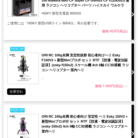
100 walkera Mini CP Super CP Genius CP V120D02S 通
用 ラジコン ヘリコプター パーツ ハイスカイ ワルケラ
HiSKY 新型充電器 800420
ご使用には「HiSKY 新型USBライン 800421」等が必要です。
価格:453円(税込)
PICK UP
ORI RC 100g未満 安定性抜群 初心者向けヘリ Esky
F150V2 + 新型Miniプロポ セット RTF 【技適・電波法認
証済】(esky-f150v2) スケール機 4ch 6軸 CC3D搭載 ラジ
コン ヘリコプター 室内ヘリ
..
価格:7,480円(税込)
～
在庫切れ
PICK UP
ORI RC 100g未満 初心者向け 安定性 ヘリ Esky 150V2 +
新型Miniプロポ付 セット RTF【技適・電波法認証済】
(esky-150v2) 4ch 6軸 CC3D搭載 ラジコン ヘリコプター
室内ヘリ