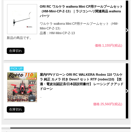
ORI RC ワルケラ walkera Mini CP用テールブームセット
（HM-Mini-CP-Z-13）｜ラジコンヘリ関連商品 walkera
パーツ
ワルケラ walkera Mini CP用テールブームセット（HM-
Mini-CP-Z-13）
品番：HM-Mini-CP-Z-13
新品の商品です。
価格:1,155円(税込)
在庫切れ
PICK UP
屋内FPVドローン ORI RC WALKERA Rodeo 110 ワルケ
ラ 純正 カメラ 付き Devo7 セット RTF (rodeo110) 【技
適・電波法認証済/日本語説明書付】 レーシング クアッド
ドローン
..
価格:25,560円(税込)
在庫切れ