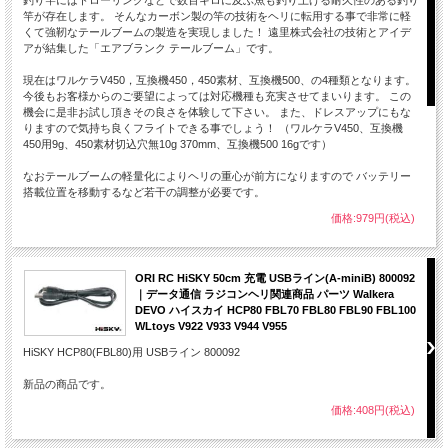
竿が存在します。 そんなカーボン製の竿の技術をヘリに転用する事で非常に軽
くて強靭なテールブームの製造を実現しました！ 遠里株式会社の技術とアイデ
アが結集した「エアブランク テールブーム」です。
現在はワルケラV450，互換機450，450素材、互換機500、の4種類となります。
今後もお客様からのご要望によっては対応機種も充実させてまいります。 この
機会に是非お試し頂きその良さを体験して下さい。 また、ドレスアップにもな
りますので気持ち良くフライトできる事でしょう！ （ワルケラV450、互換機
450用9g、450素材切込穴無10g 370mm、互換機500 16gです）
なおテールブームの軽量化によりヘリの重心が前方になりますので バッテリー
搭載位置を移動するなど若干の調整が必要です。
価格:979円(税込)
ORI RC HiSKY 50cm 充電 USBライン(A-miniB) 800092
｜データ通信 ラジコンヘリ関連商品 パーツ Walkera
DEVO ハイスカイ HCP80 FBL70 FBL80 FBL90 FBL100
WLtoys V922 V933 V944 V955
HiSKY HCP80(FBL80)用 USBライン 800092
新品の商品です。
価格:408円(税込)