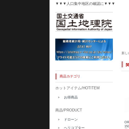
▼▼▼人口集中地区の確認に▼▼▼
新し
商品カテゴリ
ホットアイテム/HOTITEM
お得商品
商品/PRODUCT
ドローン
OR
15
ヘリコプター