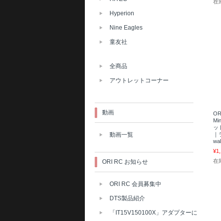
在
Hyperion
Nine Eagles
童友社
全商品
アウトレットコーナー
動画
OR
M
ット
動画一覧
｜
wa
¥1
在
ORI RC お知らせ
ORI RC 会員募集中
DTS製品紹介
「IT15V150100X」アダプターに