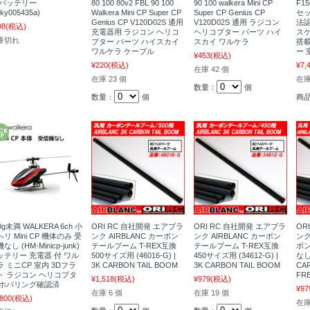
 バッテリー
80 100 80v2 FBL 90 100
90 100 walkera Mini CP
F1
sky005435a)
Walkera Mini CP Super CP
Super CP Genius CP
セッ
Genius CP V120D02S 通用
V120D02S 通用 ラジコン
法認
98
(税込)
充電器用 ラジコン ヘリコ
ヘリコプター パーツ ハイ
スケ
庫切れ
プター パーツ ハイスカイ
スカイ ワルケラ
搭載
ワルケラ ケーブル
ー 
¥453
(税込)
¥220
(税込)
¥7,
在庫 42 個
在庫 23 個
在
数量：
個
数量：
個
商
0g未満 WALKERA 6ch 小
ORI RC 自社開発 エアブラ
ORI RC 自社開発 エアブラ
OR
リ Mini CP 機体のみ 受
ンク AIRBLANC カーボン
ンク AIRBLANC カーボン
ンク
なし (HM-Minicp-junk)
テールブーム T-REX互換
テールブーム T-REX互換
ボン
ッテリー 充電器 付 ワル
500サイズ用 (46016-G) |
450サイズ用 (34612-G) |
なし
ラ ミニCP 室内 3Dフラ
3K CARBON TAIL BOOM
3K CARBON TAIL BOOM
CA
ト ラジコン ヘリコプタ
FRE
¥1,518
(税込)
¥979
(税込)
 ホバリング確認済
¥97
在庫 6 個
在庫 19 個
,800
(税込)
在庫