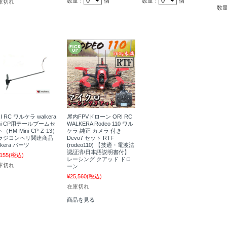
数量：
個
数量：
個
庫切れ
数
I RC ワルケラ walkera
屋内FPVドローン ORI RC
ini CP用テールブームセ
WALKERA Rodeo 110 ワル
（HM-Mini-CP-Z-13）
ケラ 純正 カメラ 付き
ラジコンヘリ関連商品
Devo7 セット RTF
lkera パーツ
(rodeo110) 【技適・電波法
認証済/日本語説明書付】
,155
(税込)
レーシング クアッド ドロ
庫切れ
ーン
¥25,560
(税込)
在庫切れ
商品を見る