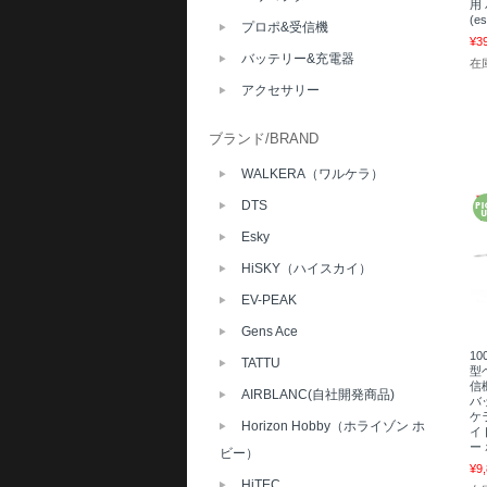
用
(e
プロポ&受信機
¥3
バッテリー&充電器
在
アクセサリー
ブランド/BRAND
WALKERA（ワルケラ）
DTS
Esky
HiSKY（ハイスカイ）
EV-PEAK
Gens Ace
10
TATTU
型ヘ
信機
AIRBLANC(自社開発商品)
バ
ケ
Horizon Hobby（ホライゾン ホ
イ
ー
ビー）
¥9
HiTEC