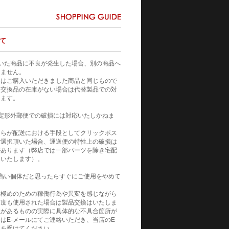
て
いた商品に不良が発生した場合、別の商品へ
りません。
てはご購入いただきました商品と同じもので
。交換品の在庫がない場合は代替製品での対
きます。
定形外郵便での破損には対応いたしかねま
自らが配送における手段としてクリックポス
ご選択頂いた場合、運送便の特性上の破損は
があります（弊店では一部パーツを除き宅配
めいたします）。
高い個体だと思ったらすぐにご使用をやめて
見極めのための稼働行為や異変を感じながら
何度も使用された場合は製品交換はいたしま
性があるものの実際に具体的な不具合箇所が
はE-メールにてご連絡いただき、当店のE
トを受けてください。