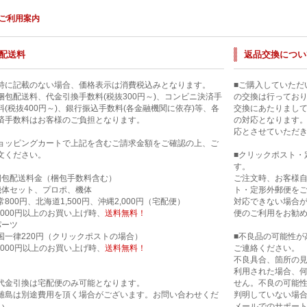
ご利用案内
配送料
返品交換につい
特に記載のない場合、価格表示は消費税込みとなります。
■ご購入していただ
梱包配送料、代金引換手数料(税抜300円～)、コンビニ決済手
の交換は行ってお
料(税抜400円～)、銀行振込手数料(各金融機関に依存)等、各
交換にあたりまし
済手数料はお客様のご負担となります。
の対応となります
応とさせていただ
ョッピングカートで上記を含むご請求金額をご確認の上、ご
文ください。
■クリックポスト・
す。
梱包配送料金（梱包手数料含む）
ご注文時、お客様
機体セット、プロポ、機体
ト・定形外郵便を
常800円、北海道1,500円、沖縄2,000円（宅配便）
対応できない場合
0,000円以上のお買い上げ時、
送料無料！
便のご利用をお勧
パーツ
国一律220円（クリックポストの場合）
■不良品の可能性が
0,000円以上のお買い上げ時、
送料無料！
ご連絡ください。
不良具合、箇所の
利用された場合、
代金引換は宅配便のみ可能となります。
せん。不良の可能
離島は別途費用を頂く場合がございます。お問い合わせくだ
判明していない場合
い。
メールでのサポー