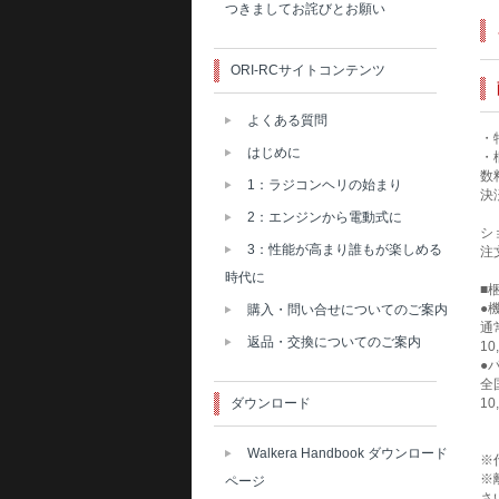
つきましてお詫びとお願い
ORI-RCサイトコンテンツ
よくある質問
・
はじめに
・
数
1：ラジコンヘリの始まり
決
2：エンジンから電動式に
シ
3：性能が高まり誰もが楽しめる
注
時代に
■
●
購入・問い合せについてのご案内
通
返品・交換についてのご案内
1
●
全
ダウンロード
1
Walkera Handbook ダウンロード
※
※
ページ
さ