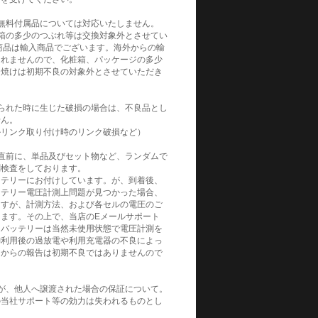
無料付属品については対応いたしません。
箱の多少のつぶれ等は交換対象外とさせてい
商品は輸入商品でございます。海外からの輸
られませんので、化粧箱、パッケージの多少
日焼けは初期不良の対象外とさせていただき
られた時に生じた破損の場合は、不良品とし
せん。
ルリンク取り付け時のリンク破損など）
直前に、単品及びセット物など、ランダムで
測検査をしております。
ッテリーにお付けしています。が、到着後、
ッテリー電圧計測上問題が見つかった場合、
ますが、計測方法、および各セルの電圧のご
ます。その上で、当店のEメールサポート
。バッテリーは当然未使用状態で電圧計測を
御利用後の過放電や利用充電器の不良によっ
てからの報告は初期不良ではありませんので
が、他人へ譲渡された場合の保証について。
の当社サポート等の効力は失われるものとし