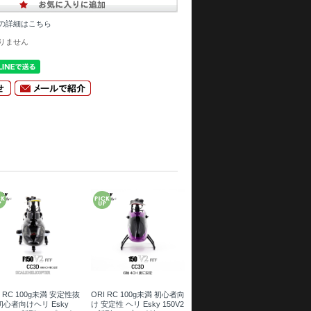
の詳細はこちら
りません
I RC 100g未満 安定性抜
ORI RC 100g未満 初心者向
初心者向けヘリ Esky
け 安定性 ヘリ Esky 150V2