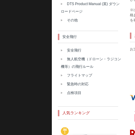
DTS Product Manual (英) ダウン
※
ロードページ
格
その他
を
安全飛行
お
安全飛行
無人航空機（ドローン・ラジコン
機等）の飛行ルール
フライトマップ
緊急時の対応
点検項目
人気ランキング