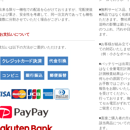
出来る限り一梱包での配送を心がけておりますが、宅配便規
■無料サービス品、
および重さ、安全性を考慮して、同一注文内であっても梱包
■商品ではなく化粧
複数に分割させていただく場合がございます。
ただきます。 弊社
送時の影響は避け
のつぶれ、汚れや
お支払いについて
ます。
■お客様が組み立て
支払いは以下の方法がご選択いただけます。
ての対応いたしま
（例：小さなボー
■バッテリーは出荷
はなく全量電圧計
計測検査結果はバ
何らかの原因でバ
お手数ではござい
報告をお願いいたし
を受けてください
行っております。
てセル電圧がずれ
ご留意ください。
■直接ご購入者の方
該当商品について
ます。