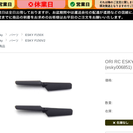
ky
パーツ
ESKY F150X
ky
パーツ
ESKY F150V2
商品
ORI RC ES
(esky006851)
価格:
数量:
在庫: