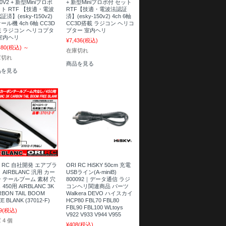
50V2 + 新型Miniプロポ
+ 新型Miniプロポ付 セット
ト RTF 【技適・電波
RTF【技適・電波法認証
証済】(esky-f150v2)
済】(esky-150v2) 4ch 6軸
ール機 4ch 6軸 CC3D
CC3D搭載 ラジコン ヘリコ
 ラジコン ヘリコプタ
プター 室内ヘリ
室内ヘリ
¥7,436
(税込)
480
(税込)
～
在庫切れ
庫切れ
商品を見る
品を見る
I RC 自社開発 エアブラ
ORI RC HiSKY 50cm 充電
 AIRBLANC 汎用 カー
USBライン(A-miniB)
 テールブーム 素材 穴
800092｜データ通信 ラジ
 450用 AIRBLANC 3K
コンヘリ関連商品 パーツ
RBON TAIL BOOM
Walkera DEVO ハイスカイ
E BLANK (37012-F)
HCP80 FBL70 FBL80
FBL90 FBL100 WLtoys
9
(税込)
V922 V933 V944 V955
 4 個
¥408
(税込)