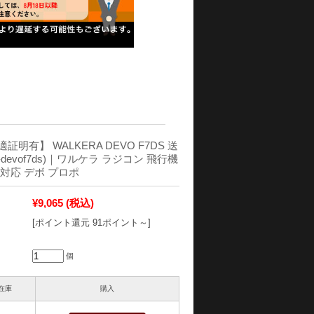
明有】 WALKERA DEVO F7DS 送
ra-devof7ds)｜ワルケラ ラジコン 飛行機
対応 デボ プロポ
¥9,065
(税込)
[ポイント還元 91ポイント～]
個
在庫
購入