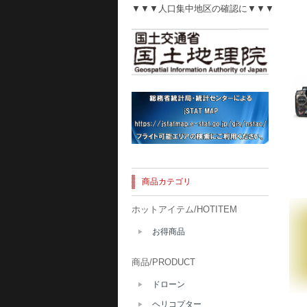
▼▼▼人口集中地区の確認に▼▼▼
商品カテゴリ
ホットアイテム/HOTITEM
お得商品
商品/PRODUCT
ドローン
ヘリコプター