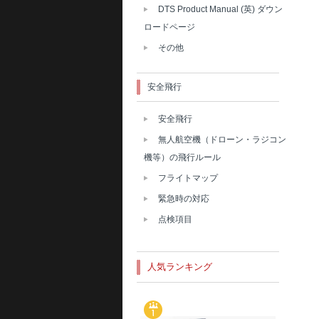
DTS Product Manual (英) ダウン
ロードページ
その他
安全飛行
安全飛行
無人航空機（ドローン・ラジコン
機等）の飛行ルール
フライトマップ
緊急時の対応
点検項目
人気ランキング