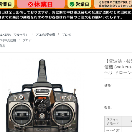
ALKERA（ワルケラ）
プロポ&受信機
プロポ
ロポ&受信機
プロポ
商品
【電波法・技適証
信機 (walke
ヘリ ドローン
価格:
数量:
スティッ
クモード
mode1(右