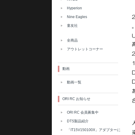
Hyperion
Nine Eagles
童友社
全商品
アウトレットコーナー
動画
動画一覧
ORI RC お知らせ
ORI RC 会員募集中
DTS製品紹介
「IT15V150100X」アダプターに