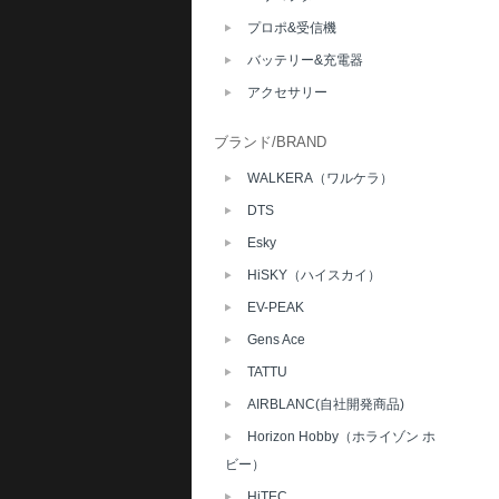
プロポ&受信機
バッテリー&充電器
アクセサリー
ブランド/BRAND
WALKERA（ワルケラ）
DTS
Esky
HiSKY（ハイスカイ）
EV-PEAK
Gens Ace
TATTU
AIRBLANC(自社開発商品)
Horizon Hobby（ホライゾン ホ
ビー）
HiTEC