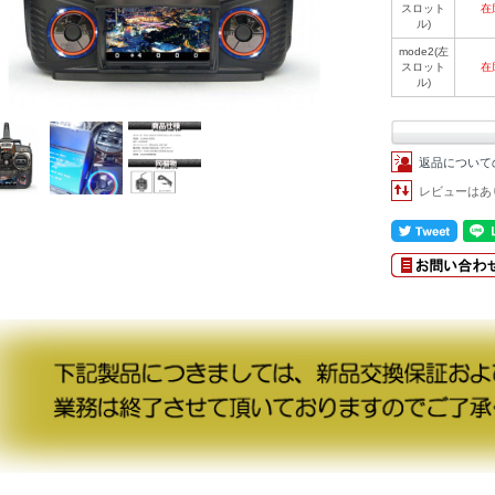
スロット
在
ル)
mode2(左
スロット
在
ル)
返品について
レビューはあ